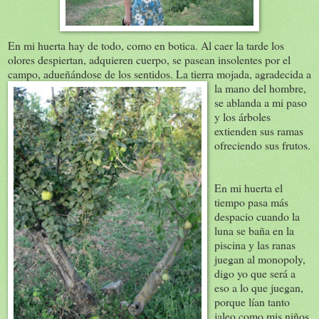
En mi huerta hay de todo, como en botica. Al caer la tarde los
olores despiertan, adquieren cuerpo, se pasean insolentes por el
campo, adueñándose de los sentidos. La tierra mojada, agradecida a
la mano de
l hombre,
se ablanda a mi paso
y los árboles
extienden sus ramas
ofreciendo sus frutos.
En mi huerta el
tiempo pasa más
despacio cuando la
luna se baña en la
piscina y las ranas
juegan al monopoly,
digo yo que será a
eso a lo que juegan,
porque lían tanto
jaleo como mis niños