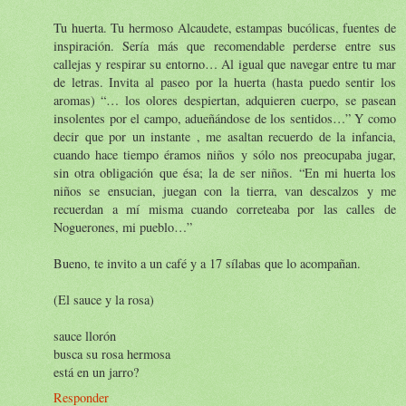
Tu huerta. Tu hermoso Alcaudete, estampas bucólicas, fuentes de
inspiración. Sería más que recomendable perderse entre sus
callejas y respirar su entorno… Al igual que navegar entre tu mar
de letras. Invita al paseo por la huerta (hasta puedo sentir los
aromas) “… los olores despiertan, adquieren cuerpo, se pasean
insolentes por el campo, adueñándose de los sentidos…” Y como
decir que por un instante , me asaltan recuerdo de la infancia,
cuando hace tiempo éramos niños y sólo nos preocupaba jugar,
sin otra obligación que ésa; la de ser niños. “En mi huerta los
niños se ensucian, juegan con la tierra, van descalzos y me
recuerdan a mí misma cuando correteaba por las calles de
Noguerones, mi pueblo…”
Bueno, te invito a un café y a 17 sílabas que lo acompañan.
(El sauce y la rosa)
sauce llorón
busca su rosa hermosa
está en un jarro?
Responder