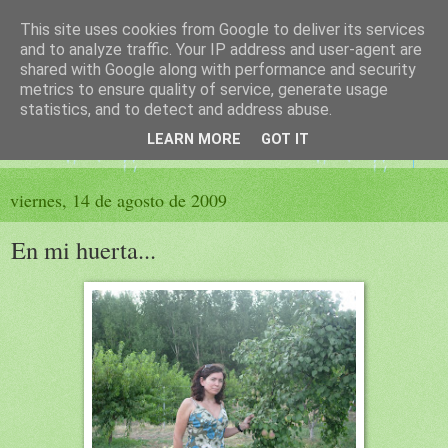
This site uses cookies from Google to deliver its services
El sueño de las palabras
and to analyze traffic. Your IP address and user-agent are
shared with Google along with performance and security
metrics to ensure quality of service, generate usage
PÁGINA LITERARIA DE FELISA MORENO
statistics, and to detect and address abuse.
LEARN MORE
GOT IT
▼
viernes, 14 de agosto de 2009
En mi huerta...