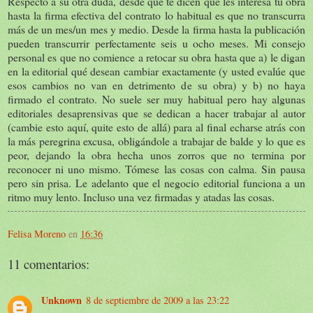
Respecto a su otra duda, desde que te dicen que les interesa tu obra
hasta la firma efectiva del contrato lo habitual es que no transcurra
más de un mes/un mes y medio. Desde la firma hasta la publicación
pueden transcurrir perfectamente seis u ocho meses. Mi consejo
personal es que no comience a retocar su obra hasta que a) le digan
en la editorial qué desean cambiar exactamente (y usted evalúe que
esos cambios no van en detrimento de su obra) y b) no haya
firmado el contrato. No suele ser muy habitual pero hay algunas
editoriales desaprensivas que se dedican a hacer trabajar al autor
(cambie esto aquí, quite esto de allá) para al final echarse atrás con
la más peregrina excusa, obligándole a trabajar de balde y lo que es
peor, dejando la obra hecha unos zorros que no termina por
reconocer ni uno mismo. Tómese las cosas con calma. Sin pausa
pero sin prisa. Le adelanto que el negocio editorial funciona a un
ritmo muy lento. Incluso una vez firmadas y atadas las cosas.
Felisa Moreno
en
16:36
11 comentarios:
Unknown
8 de septiembre de 2009 a las 23:22