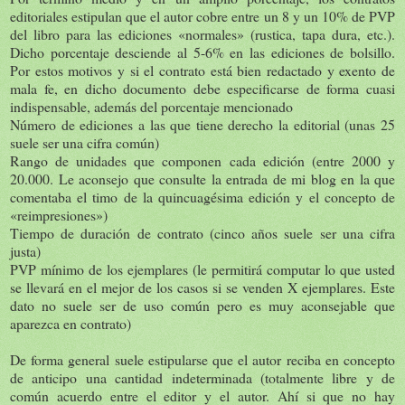
editoriales estipulan que el autor cobre entre un 8 y un 10% de PVP
del libro para las ediciones «normales» (rustica, tapa dura, etc.).
Dicho porcentaje desciende al 5-6% en las ediciones de bolsillo.
Por estos motivos y si el contrato está bien redactado y exento de
mala fe, en dicho documento debe especificarse de forma cuasi
indispensable, además del porcentaje mencionado
Número de ediciones a las que tiene derecho la editorial (unas 25
suele ser una cifra común)
Rango de unidades que componen cada edición (entre 2000 y
20.000. Le aconsejo que consulte la entrada de mi blog en la que
comentaba el timo de la quincuagésima edición y el concepto de
«reimpresiones»)
Tiempo de duración de contrato (cinco años suele ser una cifra
justa)
PVP mínimo de los ejemplares (le permitirá computar lo que usted
se llevará en el mejor de los casos si se venden X ejemplares. Este
dato no suele ser de uso común pero es muy aconsejable que
aparezca en contrato)
De forma general suele estipularse que el autor reciba en concepto
de anticipo una cantidad indeterminada (totalmente libre y de
común acuerdo entre el editor y el autor. Ahí si que no hay