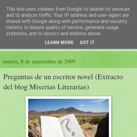
This site uses cookies from Google to deliver its services
El sueño de las palabras
and to analyze traffic. Your IP address and user-agent are
shared with Google along with performance and security
metrics to ensure quality of service, generate usage
PÁGINA LITERARIA DE FELISA MORENO
statistics, and to detect and address abuse.
LEARN MORE
GOT IT
▼
martes, 8 de septiembre de 2009
Preguntas de un escritor novel (Extracto
del blog Miserias Literarias)