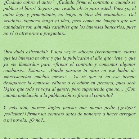
¿Cuándo cobra el autor? ¿Cuándo firma el contrato o cuándo se
publica el libro? Seguro que resulta obvio para usted. Pues yo, el
autor lego y principiante, no tengo ni idea del «cuándo»... Del
«cuánto» tampoco tengo ni idea, pero como me imagino que las
cantidades son aún más variables que los intereses bancarios, pues
no sé si atreverme a preguntar...
Otra duda existencial: Y una vez te «dicen» (verbalmente, claro)
que les interesa tu obra y que la publicarán el año que viene, y que
ya «te llamarán» para «firmar el contrato y comentar algunos
cambios»... Estooo... ¿Puede pasarse tu obra en ese limbo de
«inexistencia» muchos meses?... Ya sé que si en ese tiempo
desaparece la empresa editora o el editor en persona, pues será
lógico que todo se vaya al garete, pero suponiendo que no... ¿Con
cuánta antelación a la publicación se firma el contrato?
Y más aún, parece lógico pensar que puedo pedir (¿exigir?
¿solicitar?) firmar un contrato antes de ponerme a hacer arreglos
a mi novela. ¿O no?...
Por termino medio y en un amplio porcentaje, los contratos