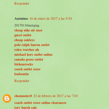
Responder
Anónimo
16 de enero de 2017 a las 9:54
20170116meiqing
cheap nike air max
gucci outlet
cheap oakleys
polo ralph lauren outlet
rolex watches uk
michael kors outlet online
canada goose outlet
birkenstocks
coach outlet store
louboutin
Responder
chenmeinv0
22 de febrero de 2017 a las 7:03
coach outlet store online clearances
tory burch sale