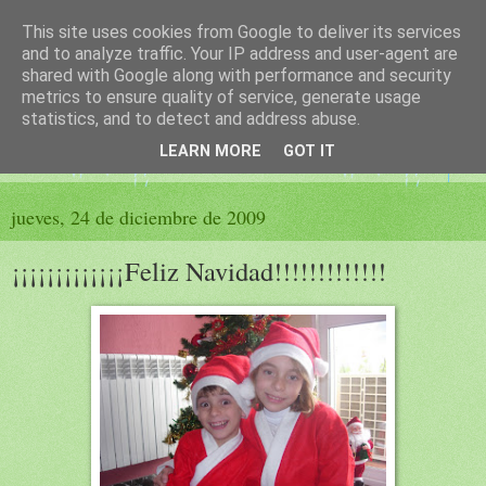
This site uses cookies from Google to deliver its services
El sueño de las palabras
and to analyze traffic. Your IP address and user-agent are
shared with Google along with performance and security
metrics to ensure quality of service, generate usage
PÁGINA LITERARIA DE FELISA MORENO
statistics, and to detect and address abuse.
LEARN MORE
GOT IT
▼
jueves, 24 de diciembre de 2009
¡¡¡¡¡¡¡¡¡¡¡¡¡Feliz Navidad!!!!!!!!!!!!!