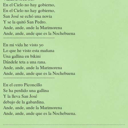
En el Cielo no hay gobierno,
En el Cielo no hay gobierno,
San José se echó una novia
Y se la quitó San Pedro.
Ande, ande, ande la Marimorena
Ande, ande, ande que es la Nochebuena
¨¨¨¨¨¨¨¨¨¨¨¨¨¨¨¨¨¨¨¨¨¨¨¨¨¨¨¨¨¨¨¨¨¨¨¨
En mi vida he visto yo
Lo que he visto esta mañana
Una gallina en bikini
Dándele teta a una rana.
Ande, ande, ande la Marimorena
Ande, ande, ande que es la Nochebuena
¨¨¨¨¨¨¨¨¨¨¨¨¨¨¨¨¨¨¨¨¨¨¨¨¨¨¨¨¨¨¨¨¨¨¨¨
En el cerro Piconcillo
Se ha perdido una gallina
Y la lleva San José
debajo de la gabardina.
Ande, ande, ande la Marimorena
Ande, ande, ande que es la Nochebuena.