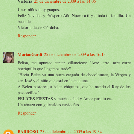
Victoria
25 de diciembre de 2009 a las 14:06
Unos niños muy guapos.
Feliz Navidad y Próspero Año Nuevo a tí y a toda tu familia. Un
beso de
Victoria desde Córdoba.
Responder
MarianGardi
25 de diciembre de 2009 a las 16:13
Felisa, me apuntoa cantar villancicos: "Arre, arre, arre corre
borriquillo que llegamos tarde"
"Hacia Belen va una burra cargada de chocolaaaate, la Virgen y
san José y el niño que está en la cuuuuna.
A Belen pastores, a belen chiquitos, que ha nacido el Rey de los
pastorcillos"
FELICES FIESTAS y mucha salud y Amor para tu casa.
Un abrazo con guirnaldas navideñas
Responder
BARROSO
25 de diciembre de 2009 a las 19:34