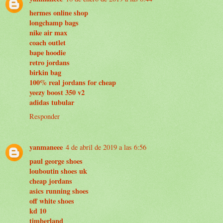
hermes online shop
longchamp bags
nike air max
coach outlet
bape hoodie
retro jordans
birkin bag
100% real jordans for cheap
yeezy boost 350 v2
adidas tubular
Responder
yanmaneee
4 de abril de 2019 a las 6:56
paul george shoes
louboutin shoes uk
cheap jordans
asics running shoes
off white shoes
kd 10
timberland