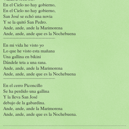
En el Cielo no hay gobierno,
En el Cielo no hay gobierno,
San José se echó una novia
Y se la quitó San Pedro.
Ande, ande, ande la Marimorena
Ande, ande, ande que es la Nochebuena
¨¨¨¨¨¨¨¨¨¨¨¨¨¨¨¨¨¨¨¨¨¨¨¨¨¨¨¨¨¨¨¨¨¨¨¨
En mi vida he visto yo
Lo que he visto esta mañana
Una gallina en bikini
Dándele teta a una rana.
Ande, ande, ande la Marimorena
Ande, ande, ande que es la Nochebuena
¨¨¨¨¨¨¨¨¨¨¨¨¨¨¨¨¨¨¨¨¨¨¨¨¨¨¨¨¨¨¨¨¨¨¨¨
En el cerro Piconcillo
Se ha perdido una gallina
Y la lleva San José
debajo de la gabardina.
Ande, ande, ande la Marimorena
Ande, ande, ande que es la Nochebuena.