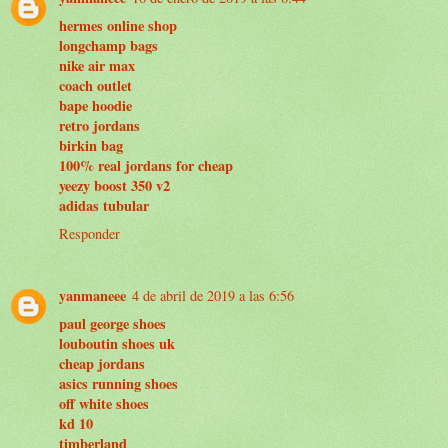
hermes online shop
longchamp bags
nike air max
coach outlet
bape hoodie
retro jordans
birkin bag
100% real jordans for cheap
yeezy boost 350 v2
adidas tubular
Responder
yanmaneee
4 de abril de 2019 a las 6:56
paul george shoes
louboutin shoes uk
cheap jordans
asics running shoes
off white shoes
kd 10
timberland