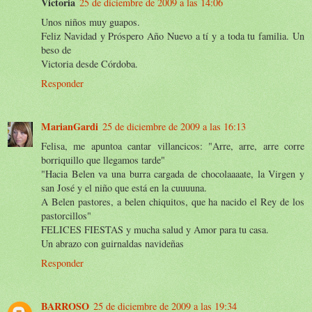
Victoria
25 de diciembre de 2009 a las 14:06
Unos niños muy guapos.
Feliz Navidad y Próspero Año Nuevo a tí y a toda tu familia. Un
beso de
Victoria desde Córdoba.
Responder
MarianGardi
25 de diciembre de 2009 a las 16:13
Felisa, me apuntoa cantar villancicos: "Arre, arre, arre corre
borriquillo que llegamos tarde"
"Hacia Belen va una burra cargada de chocolaaaate, la Virgen y
san José y el niño que está en la cuuuuna.
A Belen pastores, a belen chiquitos, que ha nacido el Rey de los
pastorcillos"
FELICES FIESTAS y mucha salud y Amor para tu casa.
Un abrazo con guirnaldas navideñas
Responder
BARROSO
25 de diciembre de 2009 a las 19:34