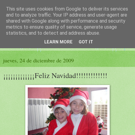
This site uses cookies from Google to deliver its services
El sueño de las palabras
and to analyze traffic. Your IP address and user-agent are
shared with Google along with performance and security
metrics to ensure quality of service, generate usage
PÁGINA LITERARIA DE FELISA MORENO
statistics, and to detect and address abuse.
LEARN MORE
GOT IT
▼
jueves, 24 de diciembre de 2009
¡¡¡¡¡¡¡¡¡¡¡¡¡Feliz Navidad!!!!!!!!!!!!!