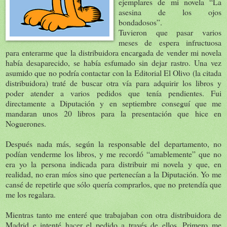
ejemplares de mi novela “La
asesina de los ojos
bondadosos”.
Tuvieron que pasar varios
meses de espera infructuosa
para enterarme que la distribuidora encargada de vender mi novela
había desaparecido, se había esfumado sin dejar rastro. Una vez
asumido que no podría contactar con la Editorial El Olivo (la citada
distribuidora) traté de buscar otra vía para adquirir los libros y
poder atender a varios pedidos que tenía pendientes. Fui
directamente a Diputación y en septiembre conseguí que me
mandaran unos 20 libros para la presentación que hice en
Noguerones.
Después nada más, según la responsable del departamento, no
podían venderme los libros, y me recordó “amablemente” que no
era yo la persona indicada para distribuir mi novela y que, en
realidad, no eran míos sino que pertenecían a la Diputación. Yo me
cansé de repetirle que sólo quería comprarlos, que no pretendía que
me los regalara.
Mientras tanto me enteré que trabajaban con otra distribuidora de
Madrid e intenté hacer el pedido a través de ellos. Primero me