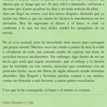
dijeron que sí, luego que no. Al mes volví a intentarlo, volvieron a
decirme que sí pero pasaban los días y no tenía noticias de ellos.
Ayer me llegó un correo, casi dos meses después, diciendo que ya
tenían mis libros y que en cuanto les hiciera la transferencia me los
enviarían. Hoy he ingresado el dinero y el lunes, si todo va
conforme a lo que me han dicho, tendré los ejemplares de mi
novela.
No sé si es normal, pero he necesitado siete meses para conseguir
¡mi propia novela! Muchas veces he estado a punto de tirar la toalla
y olvidarme de todo, tan cansada estaba de esperar, tan harta de
escuchar excusas incoherentes. Sin embargo, algo dentro de mí me
decía que tenía que seguir insistiendo, que el trabajo y la ilusión
que he invertido en esta novela, merecían que continuara con mi
particular lucha: sacar mis libros de algún almacén donde dormitan
aburridos. Que Raquel y Severina puedan campar a sus anchas,
contar sus historias a más lectores, a quien quiera escucharlas.
Creo que lo he conseguido, el lunes o el martes os contaré.
Felisa Moreno
en
7:00