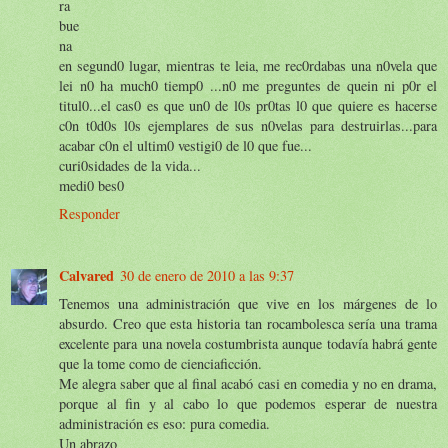
ra
bue
na
en segund0 lugar, mientras te leia, me rec0rdabas una n0vela que
lei n0 ha much0 tiemp0 ...n0 me preguntes de quein ni p0r el
titul0...el cas0 es que un0 de l0s pr0tas l0 que quiere es hacerse
c0n t0d0s l0s ejemplares de sus n0velas para destruirlas...para
acabar c0n el ultim0 vestigi0 de l0 que fue...
curi0sidades de la vida...
medi0 bes0
Responder
Calvared
30 de enero de 2010 a las 9:37
Tenemos una administración que vive en los márgenes de lo
absurdo. Creo que esta historia tan rocambolesca sería una trama
excelente para una novela costumbrista aunque todavía habrá gente
que la tome como de cienciaficción.
Me alegra saber que al final acabó casi en comedia y no en drama,
porque al fin y al cabo lo que podemos esperar de nuestra
administración es eso: pura comedia.
Un abrazo