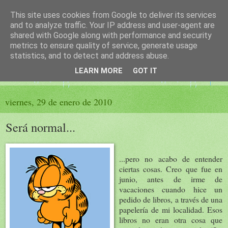
This site uses cookies from Google to deliver its services
El sueño de las palabras
and to analyze traffic. Your IP address and user-agent are
shared with Google along with performance and security
metrics to ensure quality of service, generate usage
PÁGINA LITERARIA DE FELISA MORENO
statistics, and to detect and address abuse.
LEARN MORE
GOT IT
▼
viernes, 29 de enero de 2010
Será normal...
...pero no acabo de entender
ciertas cosas. Creo que fue en
junio, antes de irme de
vacaciones cuando hice un
pedido de libros, a través de una
papelería de mi localidad. Esos
libros no eran otra cosa que