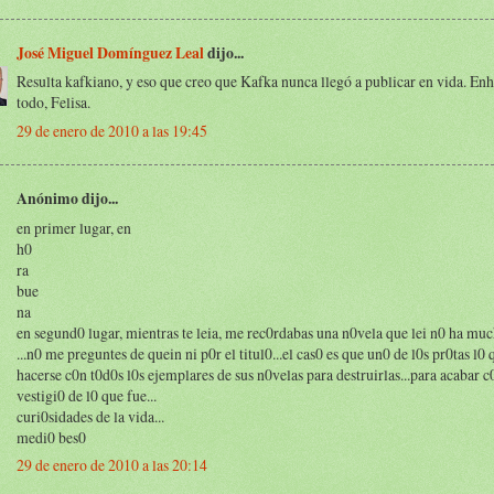
José Miguel Domínguez Leal
dijo...
Resulta kafkiano, y eso que creo que Kafka nunca llegó a publicar en vida. E
todo, Felisa.
29 de enero de 2010 a las 19:45
Anónimo dijo...
en primer lugar, en
h0
ra
bue
na
en segund0 lugar, mientras te leia, me rec0rdabas una n0vela que lei n0 ha mu
...n0 me preguntes de quein ni p0r el titul0...el cas0 es que un0 de l0s pr0tas l0 
hacerse c0n t0d0s l0s ejemplares de sus n0velas para destruirlas...para acabar c
vestigi0 de l0 que fue...
curi0sidades de la vida...
medi0 bes0
29 de enero de 2010 a las 20:14