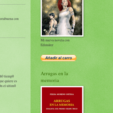
nhorabuena con
Mi nueva novela con
Edimáter
Arrugas en la
ch0 tiemp0
memoria
que quiere es
0n el ultim0