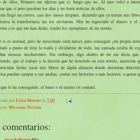
és de ellos. Primero me dijeron que sí, luego que no. Al mes volví a intent
me que sí pero pasaban los días y no tenía noticias de ellos.
me llegó un correo, casi dos meses después, diciendo que ya tenían mis libro
hiciera la transferencia me los enviarían. Hoy he ingresado el dinero y el 
rme a lo que me han dicho, tendré los ejemplares de mi novela.
 si es normal, pero he necesitado siete meses para conseguir ¡mi propia nov
tado a punto de tirar la toalla y olvidarme de todo, tan cansada estaba de esp
char excusas incoherentes. Sin embargo, algo dentro de mí me decía que 
tiendo, que el trabajo y la ilusión que he invertido en esta novela, merecían 
articular lucha: sacar mis libros de algún almacén donde dormitan aburri
ina puedan campar a sus anchas, contar sus historias a más lectores, a quien q
que lo he conseguido, el lunes o el martes os contaré.
icado por
Felisa Moreno
en
7:00
etas:
Mis cosas
,
Novelas
 comentarios:
juan ballester
dijo...