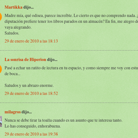
Martikka
dijo...
Madre mía, qué odisea, parece increíble. Lo cierto es que no comprendo nada. 
diputación prefiere tener los libros parados en un almacén? En fin, me alegro d
vaya alegrando.
Saludos.
29 de enero de 2010 a las 18:13
La sonrisa de Hiperion
dijo...
Pasé a echar un ratito de lectura en tu espacio, y como siempre me voy con es
de boca...
Saludos y un abrazo enorme.
29 de enero de 2010 a las 18:52
milagros
dijo...
Nunca se debe tirar la toalla cuando es un asunto que te interesa tanto.
Lo has conseguido, enhorabuena.
29 de enero de 2010 a las 19:38