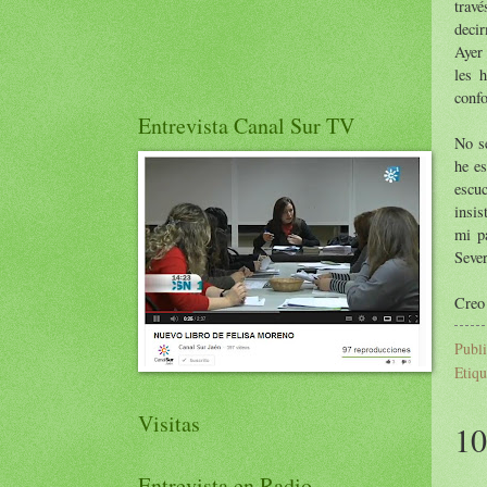
trav
decir
Ayer 
les 
confo
Entrevista Canal Sur TV
No sé
he es
escu
insis
mi p
Sever
Creo 
Publ
Etiqu
Visitas
10
Entrevista en Radio