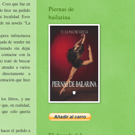
s. Creo que fue en
Piernas de
do hice un pedido
bailarina
mi localidad. Esos
 de mi novela “La
pera infructuosa
rgada de vender mi
fumado sin dejar
contactar con la
a) traté de buscar
r atender a varios
 directamente a
entación que hice
los libros, y me
 que, en realidad,
 que sólo quería
 hacer el pedido a