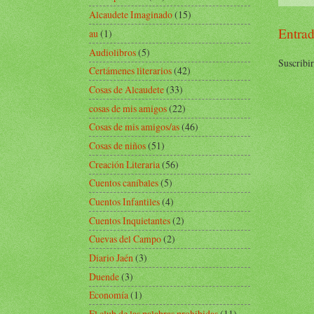
Alcaudete Imaginado
(15)
Entrad
au
(1)
Audiolibros
(5)
Suscribir
Certámenes literarios
(42)
Cosas de Alcaudete
(33)
cosas de mis amigos
(22)
Cosas de mis amigos/as
(46)
Cosas de niños
(51)
Creación Literaria
(56)
Cuentos caníbales
(5)
Cuentos Infantiles
(4)
Cuentos Inquietantes
(2)
Cuevas del Campo
(2)
Diario Jaén
(3)
Duende
(3)
Economía
(1)
El club de las palabras prohibidas
(11)