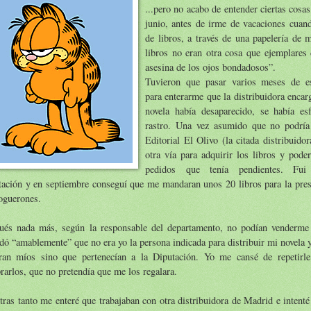
...pero no acabo de entender ciertas cosa
junio, antes de irme de vacaciones cuan
de libros, a través de una papelería de 
libros no eran otra cosa que ejemplares
asesina de los ojos bondadosos”.
Tuvieron que pasar varios meses de es
para enterarme que la distribuidora enca
novela había desaparecido, se había es
rastro. Una vez asumido que no podría 
Editorial El Olivo (la citada distribuidor
otra vía para adquirir los libros y pode
pedidos que tenía pendientes. Fui
tación y en septiembre conseguí que me mandaran unos 20 libros para la pres
oguerones.
ués nada más, según la responsable del departamento, no podían venderme 
dó “amablemente” que no era yo la persona indicada para distribuir mi novela y
ran míos sino que pertenecían a la Diputación. Yo me cansé de repetirle
arlos, que no pretendía que me los regalara.
ras tanto me enteré que trabajaban con otra distribuidora de Madrid e intenté