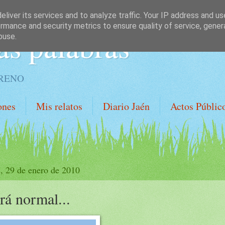
liver its services and to analyze traffic. Your IP address and u
rmance and security metrics to ensure quality of service, gene
as palabras
buse.
ORENO
ones
Mis relatos
Diario Jaén
Actos Públic
s, 29 de enero de 2010
rá normal...