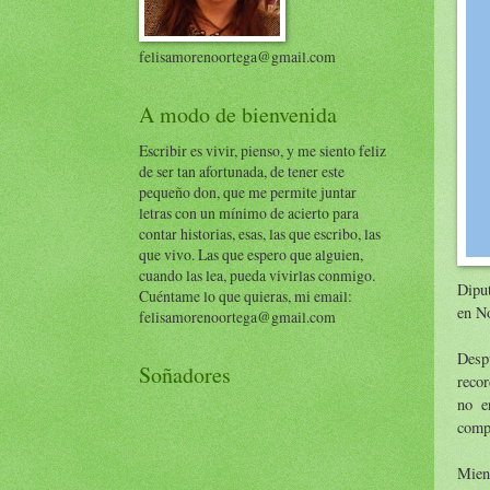
felisamorenoortega@gmail.com
A modo de bienvenida
Escribir es vivir, pienso, y me siento feliz
de ser tan afortunada, de tener este
pequeño don, que me permite juntar
letras con un mínimo de acierto para
contar historias, esas, las que escribo, las
que vivo. Las que espero que alguien,
cuando las lea, pueda vivirlas conmigo.
Dipu
Cuéntame lo que quieras, mi email:
en N
felisamorenoortega@gmail.com
Desp
Soñadores
recor
no e
compr
Mient