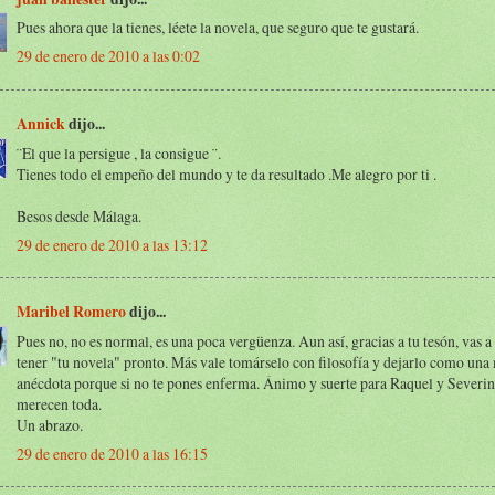
Pues ahora que la tienes, léete la novela, que seguro que te gustará.
29 de enero de 2010 a las 0:02
Annick
dijo...
¨El que la persigue , la consigue ¨.
Tienes todo el empeño del mundo y te da resultado .Me alegro por ti .
Besos desde Málaga.
29 de enero de 2010 a las 13:12
Maribel Romero
dijo...
Pues no, no es normal, es una poca vergüenza. Aun así, gracias a tu tesón, vas a
tener "tu novela" pronto. Más vale tomárselo con filosofía y dejarlo como una
anécdota porque si no te pones enferma. Ánimo y suerte para Raquel y Severina
merecen toda.
Un abrazo.
29 de enero de 2010 a las 16:15