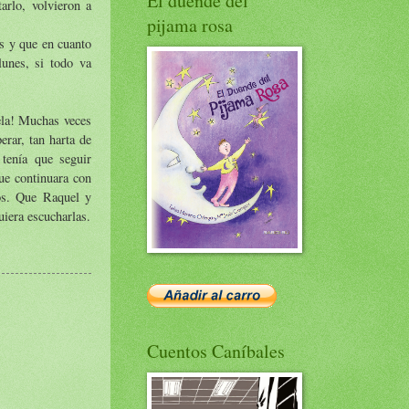
El duende del
arlo, volvieron a
pijama rosa
s y que en cuanto
lunes, si todo va
ela! Muchas veces
erar, tan harta de
tenía que seguir
que continuara con
dos. Que Raquel y
uiera escucharlas.
Cuentos Caníbales