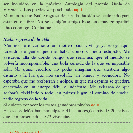
ser incluidos en la próxima Antología del premio Orola de
Vivencias. Los puedes ver pinchando
aquí.
Mi microrrelato Nadie regresa de la vida, ha sido seleccionado para
estar en el libro. No sé si algún amigo bloguero más compartirá
libro conmigo. Contadme.
Nadie regresa de la vida.
Aún no he encontrado un motivo para vivir y ya estoy aquí,
rodeado de gente que me habla como si fuera estúpido. Me
avisaron, allá de donde vengo, que sería así, que el mundo se
volvería incomprensible, una bola cerrada de la que es imposible
salir. No quise creerlos, no podía imaginar que existiera algo
distinto a la luz que nos envolvía, tan blanca y acogedora. No
esperaba que me recibieran a golpes, ni que mi espíritu se quedara
encerrado en un cuerpo débil e indefenso. Me avisaron de que
acabaría olvidándolo todo, en primer lugar, el camino de vuelta,
nadie regresa de la vida.
Si quieres conocer los textos ganadores pincha
aquí
En esta edición han participado 414 autores,de más de 20 países,
que han presentado 1.822 vivencias.
Felisa Moreno
en
7:15