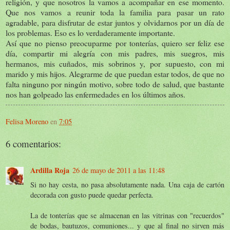
religión, y que nosotros la vamos a acompañar en ese momento.
Que nos vamos a reunir toda la familia para pasar un rato
agradable, para disfrutar de estar juntos y olvidarnos por un día de
los problemas. Eso es lo verdaderamente importante.
Así que no pienso preocuparme por tonterías, quiero ser feliz ese
día, compartir mi alegría con mis padres, mis suegros, mis
hermanos, mis cuñados, mis sobrinos y, por supuesto, con mi
marido y mis hijos. Alegrarme de que puedan estar todos, de que no
falta ninguno por ningún motivo, sobre todo de salud, que bastante
nos han golpeado las enfermedades en los últimos años.
Felisa Moreno
en
7:05
6 comentarios:
Ardilla Roja
26 de mayo de 2011 a las 11:48
Si no hay cesta, no pasa absolutamente nada. Una caja de cartón
decorada con gusto puede quedar perfecta.
La de tonterías que se almacenan en las vitrinas con "recuerdos"
de bodas, bautuzos, comuniones... y que al final no sirven más