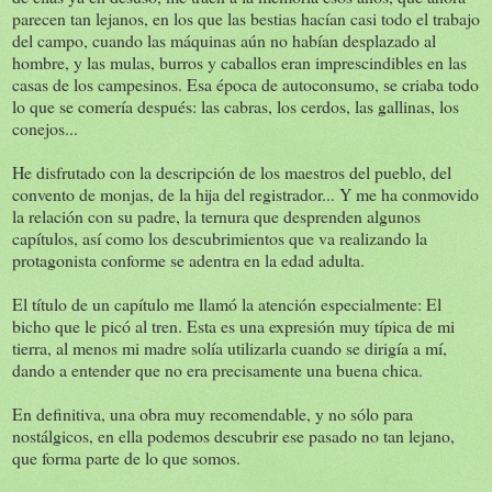
parecen tan lejanos, en los que las bestias hacían casi todo el trabajo
del campo, cuando las máquinas aún no habían desplazado al
hombre, y las mulas, burros y caballos eran imprescindibles en las
casas de los campesinos. Esa época de autoconsumo, se criaba todo
lo que se comería después: las cabras, los cerdos, las gallinas, los
conejos...
He disfrutado con la descripción de los maestros del pueblo, del
convento de monjas, de la hija del registrador... Y me ha conmovido
la relación con su padre, la ternura que desprenden algunos
capítulos, así como los descubrimientos que va realizando la
protagonista conforme se adentra en la edad adulta.
El título de un capítulo me llamó la atención especialmente: El
bicho que le picó al tren. Esta es una expresión muy típica de mi
tierra, al menos mi madre solía utilizarla cuando se dirigía a mí,
dando a entender que no era precisamente una buena chica.
En definitiva, una obra muy recomendable, y no sólo para
nostálgicos, en ella podemos descubrir ese pasado no tan lejano,
que forma parte de lo que somos.