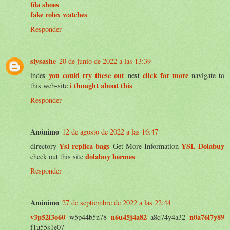
fila shoes
fake rolex watches
Responder
slysashe
20 de junio de 2022 a las 13:39
you could try these out
click for more
index
next
navigate to
i thought about this
this web-site
Responder
Anónimo
12 de agosto de 2022 a las 16:47
Ysl replica bags
YSL Dolabuy
directory
Get More Information
dolabuy hermes
check out this site
Responder
Anónimo
27 de septiembre de 2022 a las 22:44
v3p52l3o60
n6u45j4a82
n0a76l7y89
w5p44b5n78
a8q74y4a32
f1u55s1e07