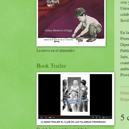
vive 
Unive
colab
Sevil
En la
Premi
Diput
La nieve en el almendro
Publi
Jaén,
coaut
Book Trailer
ambie
Provi
Publ
Etiqu
5 