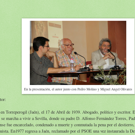
En la presentación, el autor junto con Pedro Molino y Miguel Angel Olivares
tor:
en Torreperogil (Jaén), el 17 de Abril de 1939. Abogado, político y escritor. 
 se marcha a vivir a Sevilla, donde su padre D. Alfonso Fernández Torres, Pad
nse fue encarcelado, condenado a muerte y conmutada la pena por el destierro, 
uista. En1977 regresa a Jaén, reclamado por el PSOE una vez instaurada la D