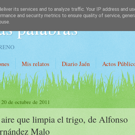
liver its services and to analyze traffic. Your IP address and u
rmance and security metrics to ensure quality of service, gene
as palabras
buse.
ORENO
ones
Mis relatos
Diario Jaén
Actos Públic
, 20 de octubre de 2011
 aire que limpia el trigo, de Alfonso
rnández Malo