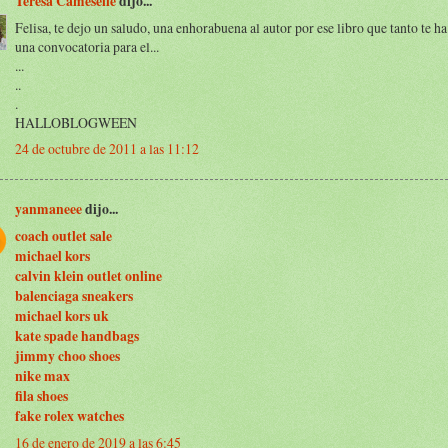
Teresa Cameselle
dijo...
Felisa, te dejo un saludo, una enhorabuena al autor por ese libro que tanto te ha
una convocatoria para el...
...
..
.
HALLOBLOGWEEN
24 de octubre de 2011 a las 11:12
yanmaneee
dijo...
coach outlet sale
michael kors
calvin klein outlet online
balenciaga sneakers
michael kors uk
kate spade handbags
jimmy choo shoes
nike max
fila shoes
fake rolex watches
16 de enero de 2019 a las 6:45