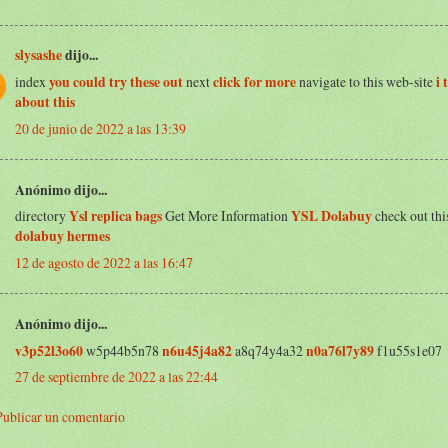
slysashe
dijo...
index
you could try these out
next
click for more
navigate to this web-site
i
about this
20 de junio de 2022 a las 13:39
Anónimo dijo...
directory
Ysl replica bags
Get More Information
YSL Dolabuy
check out this
dolabuy hermes
12 de agosto de 2022 a las 16:47
Anónimo dijo...
v3p52l3o60
w5p44b5n78
n6u45j4a82
a8q74y4a32
n0a76l7y89
f1u55s1e07
27 de septiembre de 2022 a las 22:44
Publicar un comentario