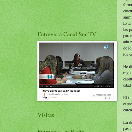
forma
cincu
anima
Esta 
las p
Entrevista Canal Sur TV
parec
aún n
de lo
los c
He di
regis
capít
edad 
El tí
expre
enten
Visitas
En de
pasad
Entrevista en Radio