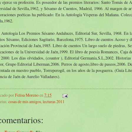
y ejerce su profesión. Es poseedor de las premios literarios: Santo Tomás de A
rsidad de Sevilla,1962, y Sésamo de Cuentos, Madrid, 1966. Al margen de ar
oraciones poéticas ha publicado: En la Antología Vísperas del Mañana. Colecc
la,1962.
 Antología Los Premios Sésamo Andaluces, Editorial Sur, Sevilla, 1968. En l
os Sésamo, Ediciones Sagitario, Barcelona,1975. Libro de cuentos Acoso y d
ación Provincial de Jaén,1985. Libro de cuentos Un largo suelo de piedras, Se
caciones de la Universidad de Jaén,1999. El libro de poesía Romances, Caja 
 2000. Los días olvidados, (coautor ), Editorial Germanía,S.L,2002. Historias
or, Grupo Editorial Liberman,2006. Perros de agosto,libro de paseos,2006. De 
ntada en nuestro pueblo, Torreperogil, en los años de la posguerra. (Guía Lite
ncia de Jaén de Aurelio Valladares).
icado por
Felisa Moreno
en
7:15
etas:
cosas de mis amigos
,
lecturas 2011
comentarios: