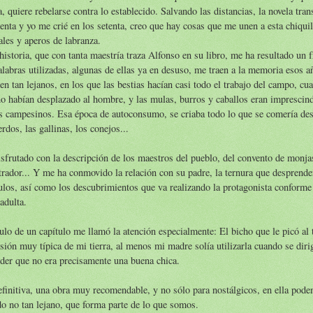
, quiere rebelarse contra lo establecido. Salvando las distancias, la novela tran
enta y yo me crié en los setenta, creo que hay cosas que me unen a esta chiquil
les y aperos de labranza.
historia, que con tanta maestría traza Alfonso en su libro, me ha resultado un f
alabras utilizadas, algunas de ellas ya en desuso, me traen a la memoria esos a
en tan lejanos, en los que las bestias hacían casi todo el trabajo del campo, c
o habían desplazado al hombre, y las mulas, burros y caballos eran imprescind
s campesinos. Esa época de autoconsumo, se criaba todo lo que se comería des
erdos, las gallinas, los conejos...
sfrutado con la descripción de los maestros del pueblo, del convento de monjas,
trador... Y me ha conmovido la relación con su padre, la ternura que desprend
ulos, así como los descubrimientos que va realizando la protagonista conforme 
adulta.
tulo de un capítulo me llamó la atención especialmente: El bicho que le picó al 
sión muy típica de mi tierra, al menos mi madre solía utilizarla cuando se diri
der que no era precisamente una buena chica.
finitiva, una obra muy recomendable, y no sólo para nostálgicos, en ella pode
o no tan lejano, que forma parte de lo que somos.