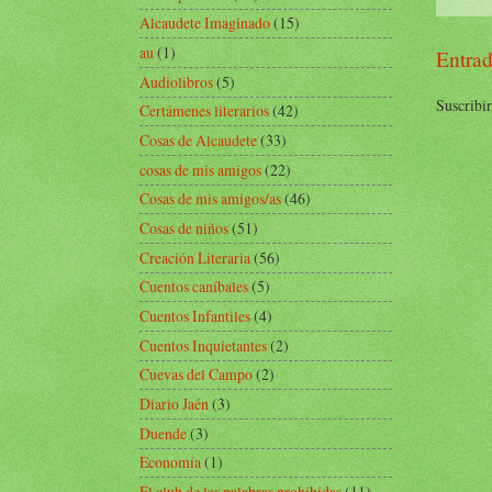
Alcaudete Imaginado
(15)
au
(1)
Entrad
Audiolibros
(5)
Suscribir
Certámenes literarios
(42)
Cosas de Alcaudete
(33)
cosas de mis amigos
(22)
Cosas de mis amigos/as
(46)
Cosas de niños
(51)
Creación Literaria
(56)
Cuentos caníbales
(5)
Cuentos Infantiles
(4)
Cuentos Inquietantes
(2)
Cuevas del Campo
(2)
Diario Jaén
(3)
Duende
(3)
Economía
(1)
El club de las palabras prohibidas
(11)