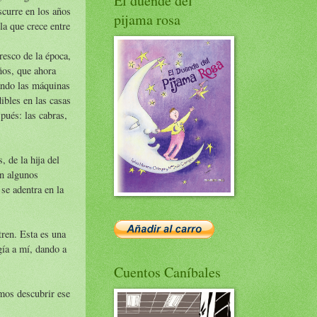
El duende del
scurre en los años
pijama rosa
la que crece entre
resco de la época,
ños, que ahora
uando las máquinas
ibles en las casas
pués: las cabras,
 de la hija del
en algunos
se adentra en la
tren. Esta es una
gía a mí, dando a
Cuentos Caníbales
mos descubrir ese