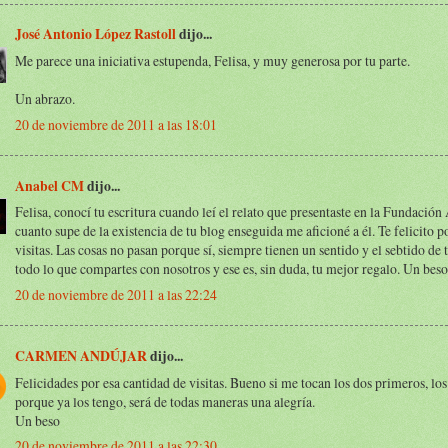
José Antonio López Rastoll
dijo...
Me parece una iniciativa estupenda, Felisa, y muy generosa por tu parte.
Un abrazo.
20 de noviembre de 2011 a las 18:01
Anabel CM
dijo...
Felisa, conocí tu escritura cuando leí el relato que presentaste en la Fundación
cuanto supe de la existencia de tu blog enseguida me aficioné a él. Te felicito p
visitas. Las cosas no pasan porque sí, siempre tienen un sentido y el sebtido de 
todo lo que compartes con nosotros y ese es, sin duda, tu mejor regalo. Un beso
20 de noviembre de 2011 a las 22:24
CARMEN ANDÚJAR
dijo...
Felicidades por esa cantidad de visitas. Bueno si me tocan los dos primeros, los
porque ya los tengo, será de todas maneras una alegría.
Un beso
20 de noviembre de 2011 a las 22:30