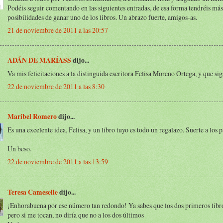
Podéis seguir comentando en las siguientes entradas, de esa forma tendréis más
posibilidades de ganar uno de los libros. Un abrazo fuerte, amigos-as.
21 de noviembre de 2011 a las 20:57
ADÁN DE MARÍASS
dijo...
Va mis felicitaciones a la distinguida escritora Felisa Moreno Ortega, y que sig
22 de noviembre de 2011 a las 8:30
Maribel Romero
dijo...
Es una excelente idea, Felisa, y un libro tuyo es todo un regalazo. Suerte a los p
Un beso.
22 de noviembre de 2011 a las 13:59
Teresa Cameselle
dijo...
¡Enhorabuena por ese número tan redondo! Ya sabes que los dos primeros libro
pero si me tocan, no diría que no a los dos últimos