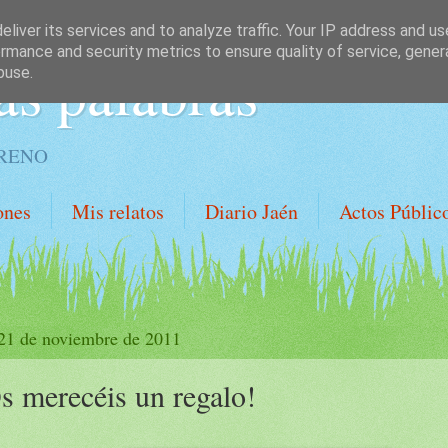
liver its services and to analyze traffic. Your IP address and u
rmance and security metrics to ensure quality of service, gene
as palabras
buse.
ORENO
ones
Mis relatos
Diario Jaén
Actos Públic
 21 de noviembre de 2011
s merecéis un regalo!