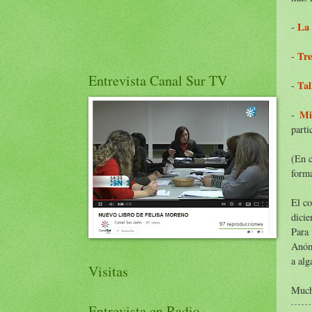
La 
-
Tre
-
Entrevista Canal Sur TV
Tal
-
Mi
-
parti
(En c
form
El co
dicie
Para
Anómi
a alg
Visitas
Mucha
Entrevista en Radio