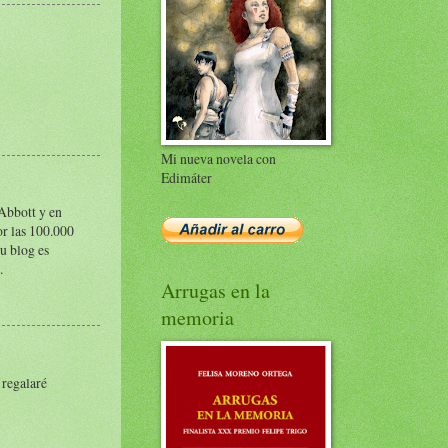
Mi nueva novela con
Edimáter
 Abbott y en
or las 100.000
tu blog es
.
Arrugas en la
memoria
 regalaré