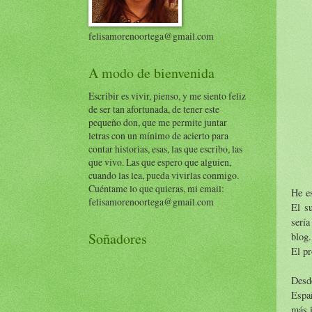
felisamorenoortega@gmail.com
A modo de bienvenida
Escribir es vivir, pienso, y me siento feliz
de ser tan afortunada, de tener este
pequeño don, que me permite juntar
letras con un mínimo de acierto para
contar historias, esas, las que escribo, las
que vivo. Las que espero que alguien,
cuando las lea, pueda vivirlas conmigo.
Cuéntame lo que quieras, mi email:
He es
felisamorenoortega@gmail.com
El su
sería
Soñadores
blog.
El pr
Desde
Españ
más 