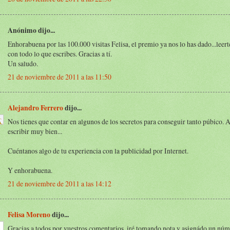
Anónimo dijo...
Enhorabuena por las 100.000 visitas Felisa, el premio ya nos lo has dado...leert
con todo lo que escribes. Gracias a tí.
Un saludo.
21 de noviembre de 2011 a las 11:50
Alejandro Ferrero
dijo...
Nos tienes que contar en algunos de los secretos para conseguir tanto púbico. 
escribir muy bien...
Cuéntanos algo de tu experiencia con la publicidad por Internet.
Y enhorabuena.
21 de noviembre de 2011 a las 14:12
Felisa Moreno
dijo...
Gracias a todos por vuestros comentarios, iré tomando nota y asignádo un núm