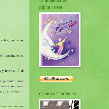
El duende del
pijama rosa
erntes, en la que
os inquietantes en
y y hasta el 20 de
cer pulsando como
enviarme un correo
r en el sorteo.
Cuentos Caníbales