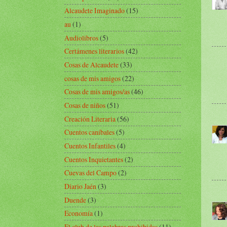
Alcaudete Imaginado
(15)
au
(1)
Audiolibros
(5)
Certámenes literarios
(42)
Cosas de Alcaudete
(33)
cosas de mis amigos
(22)
Cosas de mis amigos/as
(46)
Cosas de niños
(51)
Creación Literaria
(56)
Cuentos caníbales
(5)
Cuentos Infantiles
(4)
Cuentos Inquietantes
(2)
Cuevas del Campo
(2)
Diario Jaén
(3)
Duende
(3)
Economía
(1)
El club de las palabras prohibidas
(11)