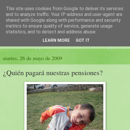
This site uses cookies from Google to deliver its services
El sueño de las palabras
and to analyze traffic. Your IP address and user-agent are
shared with Google along with performance and security
metrics to ensure quality of service, generate usage
PÁGINA LITERARIA DE FELISA MORENO
statistics, and to detect and address abuse.
LEARN MORE
GOT IT
▼
martes, 26 de mayo de 2009
¿Quién pagará nuestras pensiones?