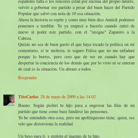
españoles falla o los rencores están por encima del propio interés,
volvió a gobernar ese partido a pesar del buen hacer del Partido
Popular que salvó con nota de 10 esa situación.
Ahora la historia se repite y como muy bien dice Annick podemos
ponernos a temblar. Yo ya empecé a hacerlo cuando entró de
nuevo al poder este partido, con el "insigne" Zapatero a la
Cabeza.
Quizás no sea de buen gusto el que haya tocado la politica en mi
comentario, si te molesta, te seguro Felisa que no me enfadaré
porque lo borres, pero creo que de vez en cuando hay que
despertar la conciencia de los demás que por lo visto ni se enteran
de cual es la situación. Un abrazo a todos.
Responder
TitoCarlos
28 de mayo de 2009 a las 14:02
Bueno. Según pichiri tu hijo pasa a engrosar las filas de un
partido que tiene como base fundirse las pensiones.
Yo he entendido otra cosa, pero mi apolitiquismo tiene, quizá, ese
velo que distorsiona la realidad.
Un beso para tí, y explota el ingenio de tu hijo.