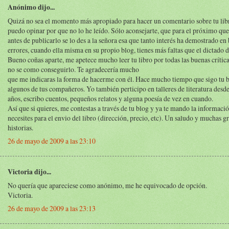
Anónimo dijo...
Quizá no sea el momento más apropiado para hacer un comentario sobre tu libr
puedo opinar por que no lo he leído. Sólo aconsejarte, que para el próximo que
antes de publicarlo se lo des a la señora esa que tanto interés ha demostrado en 
errores, cuando ella misma en su propio blog, tienes más faltas que el dictado d
Bueno coñas aparte, me apetece mucho leer tu libro por todas las buenas crítica
no se como conseguirlo. Te agradecería mucho
que me indicaras la forma de hacerme con él. Hace mucho tiempo que sigo tu b
algunos de tus compañeros. Yo también perticipo en talleres de literatura desd
años, escribo cuentos, pequeños relatos y alguna poesía de vez en cuando.
Así que si quieres, me contestas a través de tu blog y ya te mando la informaci
necesites para el envio del libro (dirección, precio, etc). Un saludo y muchas gr
historias.
26 de mayo de 2009 a las 23:10
Victoria dijo...
No quería que apareciese como anónimo, me he equivocado de opción.
Victoria.
26 de mayo de 2009 a las 23:13