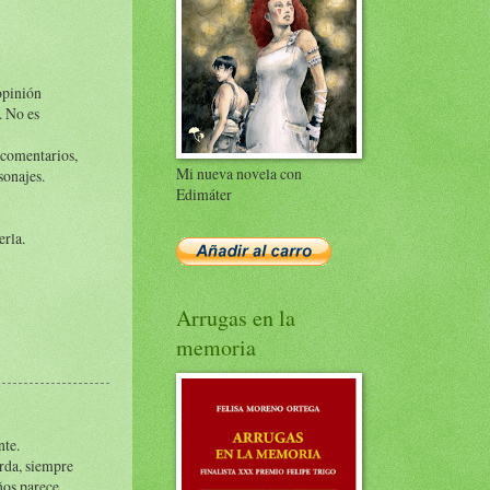
opinión
. No es
 comentarios,
Mi nueva novela con
sonajes.
Edimáter
erla.
Arrugas en la
memoria
nte.
orda, siempre
ños parece