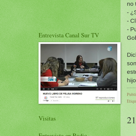
no 
- ¿S
- C
- P
Entrevista Canal Sur TV
Gob
Dic
son
est
hij
Publ
Etiqu
21
Visitas
Entrevista en Radio