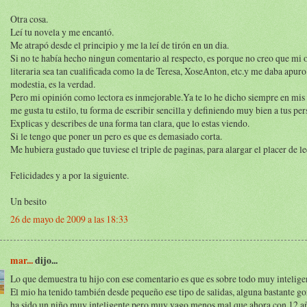
Otra cosa.
Leí tu novela y me encantó.
Me atrapó desde el principio y me la leí de tirón en un dia.
Si no te había hecho ningun comentario al respecto, es porque no creo que mi 
literaria sea tan cualificada como la de Teresa, XoseAnton, etc.y me daba apuro
modestia, es la verdad.
Pero mi opinión como lectora es inmejorable.Ya te lo he dicho siempre en mis
me gusta tu estilo, tu forma de escribir sencilla y definiendo muy bien a tus per
Explicas y describes de una forma tan clara, que lo estas viendo.
Si le tengo que poner un pero es que es demasiado corta.
Me hubiera gustado que tuviese el triple de paginas, para alargar el placer de le
Felicidades y a por la siguiente.
Un besito
26 de mayo de 2009 a las 18:33
mar...
dijo...
Lo que demuestra tu hijo con ese comentario es que es sobre todo muy intelige
El mio ha tenido también desde pequeño ese tipo de salidas, alguna bastante g
ha sido un niño muy inteligente pero muy vago menos mal que ahora con 12 a