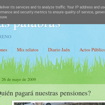
liver its services and to analyze traffic. Your IP address and u
rmance and security metrics to ensure quality of service, gene
as palabras
buse.
ORENO
ones
Mis relatos
Diario Jaén
Actos Públic
, 26 de mayo de 2009
uién pagará nuestras pensiones?