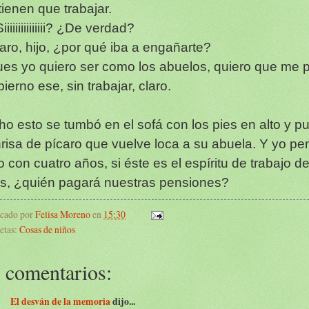
tienen que trabajar.
iiiiiiiiiiiiiii? ¿De verdad?
laro, hijo, ¿por qué iba a engañarte?
ues yo quiero ser como los abuelos, quiero que me 
ierno ese, sin trabajar, claro.
ho esto se tumbó en el sofá con los pies en alto y pu
risa de pícaro que vuelve loca a su abuela. Y yo pen
o con cuatro años, si éste es el espíritu de trabajo d
os, ¿quién pagará nuestras pensiones?
icado por
Felisa Moreno
en
15:30
etas:
Cosas de niños
 comentarios:
El desván de la memoria
dijo...