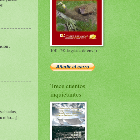
os
sion .
10€ +2€ de gastos de envío
Trece cuentos
inquietantes
s abuelos,
 niño... ;)