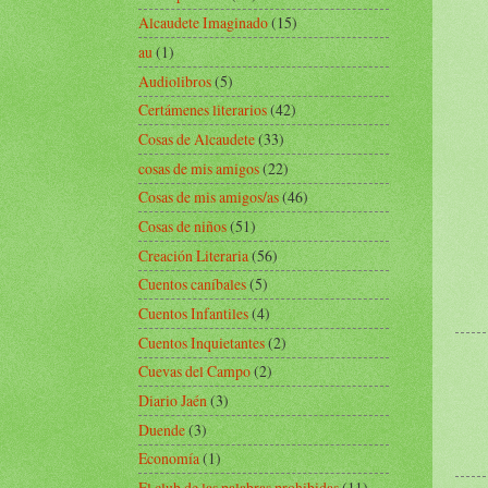
Alcaudete Imaginado
(15)
au
(1)
Audiolibros
(5)
Certámenes literarios
(42)
Cosas de Alcaudete
(33)
cosas de mis amigos
(22)
Cosas de mis amigos/as
(46)
Cosas de niños
(51)
Creación Literaria
(56)
Cuentos caníbales
(5)
Cuentos Infantiles
(4)
Cuentos Inquietantes
(2)
Cuevas del Campo
(2)
Diario Jaén
(3)
Duende
(3)
Economía
(1)
El club de las palabras prohibidas
(11)