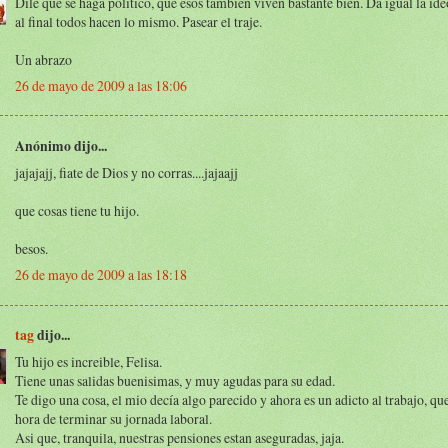
Dile que se haga político, que esos también viven bastante bien. Da igual la id
al final todos hacen lo mismo. Pasear el traje.
Un abrazo
26 de mayo de 2009 a las 18:06
Anónimo dijo...
jajajajj, fiate de Dios y no corras....jajaajj
que cosas tiene tu hijo.
besos.
26 de mayo de 2009 a las 18:18
tag
dijo...
Tu hijo es increible, Felisa.
Tiene unas salidas buenisimas, y muy agudas para su edad.
Te digo una cosa, el mio decía algo parecido y ahora es un adicto al trabajo, qu
hora de terminar su jornada laboral.
Asi que, tranquila, nuestras pensiones estan aseguradas, jaja.