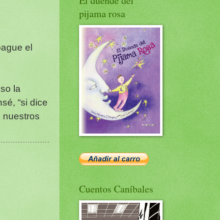
El duende del
pijama rosa
pague el
so la
sé, “si dice
e nuestros
Cuentos Caníbales