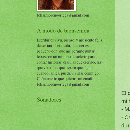
felisamorenoortega@gmail.com
A modo de bienvenida
Escribir es vivir, pienso, y me siento feliz
de ser tan afortunada, de tener este
pequeño don, que me permite juntar
letras con un mínimo de acierto para
contar historias, esas, las que escribo, las
que vivo. Las que espero que alguien,
cuando las lea, pueda vivirlas conmigo.
Cuéntame lo que quieras, mi email:
felisamorenoortega@gmail.com
El 
Soñadores
mi 
- M
- C
dur