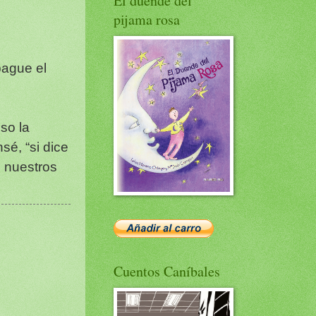
El duende del
pijama rosa
pague el
so la
sé, “si dice
e nuestros
Cuentos Caníbales