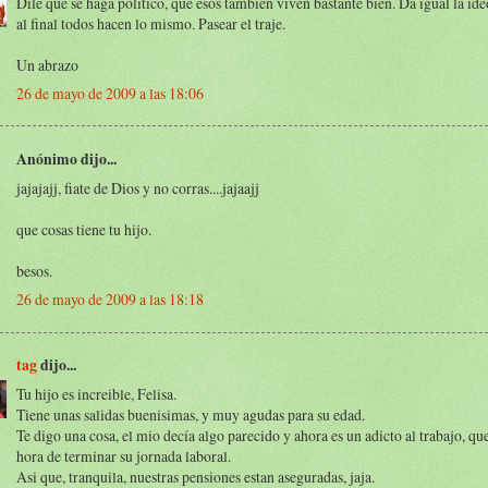
Dile que se haga político, que esos también viven bastante bien. Da igual la id
al final todos hacen lo mismo. Pasear el traje.
Un abrazo
26 de mayo de 2009 a las 18:06
Anónimo dijo...
jajajajj, fiate de Dios y no corras....jajaajj
que cosas tiene tu hijo.
besos.
26 de mayo de 2009 a las 18:18
tag
dijo...
Tu hijo es increible, Felisa.
Tiene unas salidas buenisimas, y muy agudas para su edad.
Te digo una cosa, el mio decía algo parecido y ahora es un adicto al trabajo, qu
hora de terminar su jornada laboral.
Asi que, tranquila, nuestras pensiones estan aseguradas, jaja.