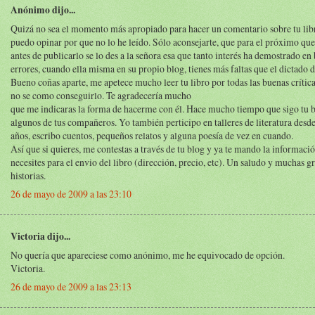
Anónimo dijo...
Quizá no sea el momento más apropiado para hacer un comentario sobre tu libr
puedo opinar por que no lo he leído. Sólo aconsejarte, que para el próximo que
antes de publicarlo se lo des a la señora esa que tanto interés ha demostrado en 
errores, cuando ella misma en su propio blog, tienes más faltas que el dictado d
Bueno coñas aparte, me apetece mucho leer tu libro por todas las buenas crítica
no se como conseguirlo. Te agradecería mucho
que me indicaras la forma de hacerme con él. Hace mucho tiempo que sigo tu b
algunos de tus compañeros. Yo también perticipo en talleres de literatura desd
años, escribo cuentos, pequeños relatos y alguna poesía de vez en cuando.
Así que si quieres, me contestas a través de tu blog y ya te mando la informaci
necesites para el envio del libro (dirección, precio, etc). Un saludo y muchas gr
historias.
26 de mayo de 2009 a las 23:10
Victoria dijo...
No quería que apareciese como anónimo, me he equivocado de opción.
Victoria.
26 de mayo de 2009 a las 23:13