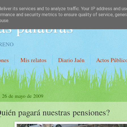
liver its services and to analyze traffic. Your IP address and u
rmance and security metrics to ensure quality of service, gene
as palabras
buse.
ORENO
ones
Mis relatos
Diario Jaén
Actos Públic
, 26 de mayo de 2009
uién pagará nuestras pensiones?