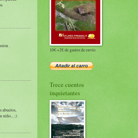
os
sion .
10€ +2€ de gastos de envío
Trece cuentos
inquietantes
s abuelos,
 niño... ;)