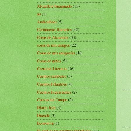
Alcaudete Imaginado
(15)
au
(1)
Audiolibros
(5)
Certámenes literarios
(42)
Cosas de Alcaudete
(33)
cosas de mis amigos
(22)
Cosas de mis amigos/as
(46)
Cosas de niños
(51)
Creación Literaria
(56)
Cuentos caníbales
(5)
Cuentos Infantiles
(4)
Cuentos Inquietantes
(2)
Cuevas del Campo
(2)
Diario Jaén
(3)
Duende
(3)
Economía
(1)
El club de las palabras prohibidas
(11)