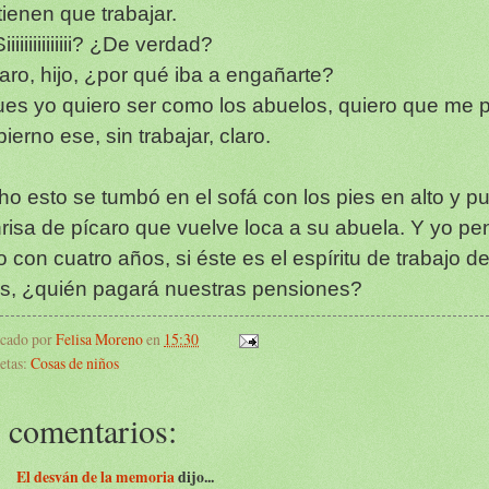
tienen que trabajar.
iiiiiiiiiiiiiii? ¿De verdad?
laro, hijo, ¿por qué iba a engañarte?
ues yo quiero ser como los abuelos, quiero que me 
ierno ese, sin trabajar, claro.
ho esto se tumbó en el sofá con los pies en alto y pu
risa de pícaro que vuelve loca a su abuela. Y yo pen
o con cuatro años, si éste es el espíritu de trabajo d
os, ¿quién pagará nuestras pensiones?
icado por
Felisa Moreno
en
15:30
etas:
Cosas de niños
 comentarios:
El desván de la memoria
dijo...