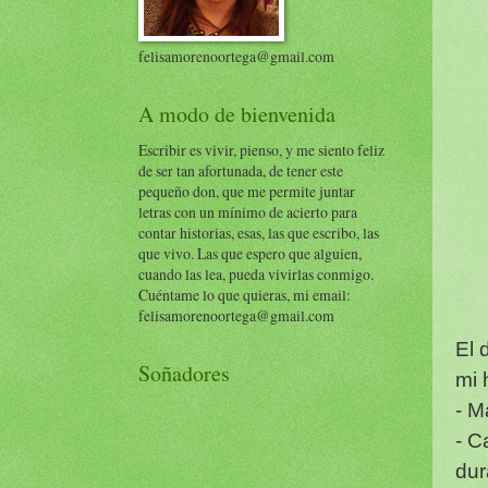
felisamorenoortega@gmail.com
A modo de bienvenida
Escribir es vivir, pienso, y me siento feliz
de ser tan afortunada, de tener este
pequeño don, que me permite juntar
letras con un mínimo de acierto para
contar historias, esas, las que escribo, las
que vivo. Las que espero que alguien,
cuando las lea, pueda vivirlas conmigo.
Cuéntame lo que quieras, mi email:
felisamorenoortega@gmail.com
El 
Soñadores
mi 
- M
- C
dur