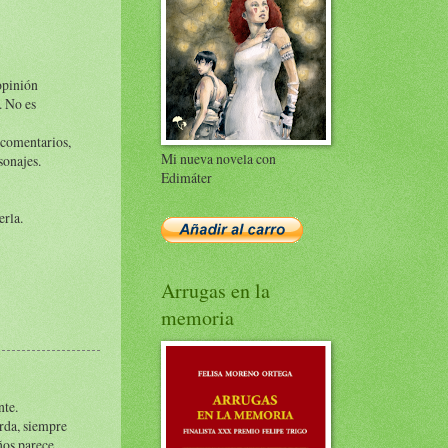
opinión
. No es
 comentarios,
Mi nueva novela con
sonajes.
Edimáter
erla.
Arrugas en la
memoria
nte.
orda, siempre
ños parece