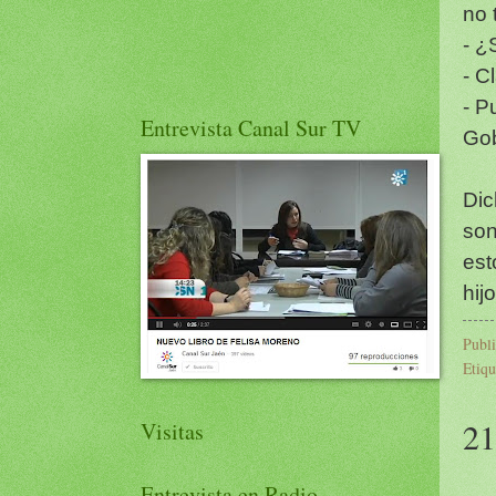
no 
- ¿S
- C
- P
Entrevista Canal Sur TV
Gob
Dic
son
est
hij
Publ
Etiqu
21
Visitas
Entrevista en Radio