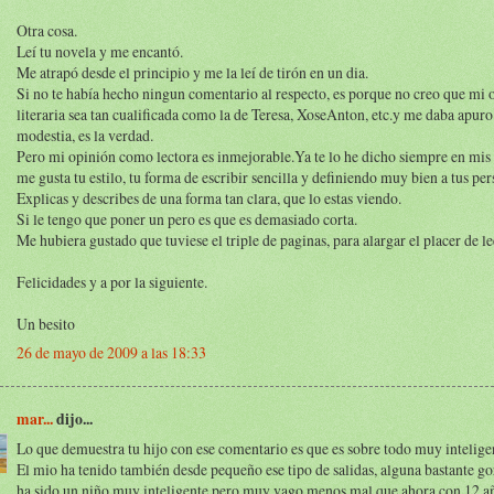
Otra cosa.
Leí tu novela y me encantó.
Me atrapó desde el principio y me la leí de tirón en un dia.
Si no te había hecho ningun comentario al respecto, es porque no creo que mi 
literaria sea tan cualificada como la de Teresa, XoseAnton, etc.y me daba apuro
modestia, es la verdad.
Pero mi opinión como lectora es inmejorable.Ya te lo he dicho siempre en mis
me gusta tu estilo, tu forma de escribir sencilla y definiendo muy bien a tus per
Explicas y describes de una forma tan clara, que lo estas viendo.
Si le tengo que poner un pero es que es demasiado corta.
Me hubiera gustado que tuviese el triple de paginas, para alargar el placer de le
Felicidades y a por la siguiente.
Un besito
26 de mayo de 2009 a las 18:33
mar...
dijo...
Lo que demuestra tu hijo con ese comentario es que es sobre todo muy intelige
El mio ha tenido también desde pequeño ese tipo de salidas, alguna bastante g
ha sido un niño muy inteligente pero muy vago menos mal que ahora con 12 a