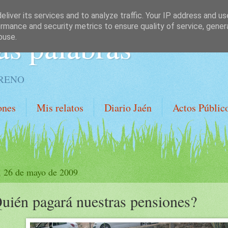
liver its services and to analyze traffic. Your IP address and u
rmance and security metrics to ensure quality of service, gene
as palabras
buse.
ORENO
ones
Mis relatos
Diario Jaén
Actos Públic
, 26 de mayo de 2009
uién pagará nuestras pensiones?