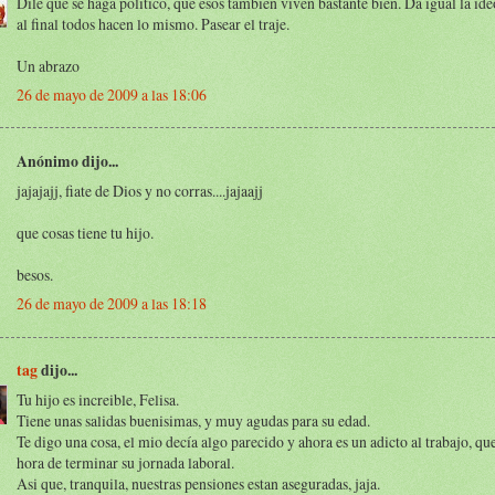
Dile que se haga político, que esos también viven bastante bien. Da igual la id
al final todos hacen lo mismo. Pasear el traje.
Un abrazo
26 de mayo de 2009 a las 18:06
Anónimo dijo...
jajajajj, fiate de Dios y no corras....jajaajj
que cosas tiene tu hijo.
besos.
26 de mayo de 2009 a las 18:18
tag
dijo...
Tu hijo es increible, Felisa.
Tiene unas salidas buenisimas, y muy agudas para su edad.
Te digo una cosa, el mio decía algo parecido y ahora es un adicto al trabajo, qu
hora de terminar su jornada laboral.
Asi que, tranquila, nuestras pensiones estan aseguradas, jaja.