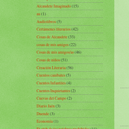
Alcaudete Imaginado
(15)
au
(1)
Audiolibros
(5)
Certámenes literarios
(42)
Cosas de Alcaudete
(33)
cosas de mis amigos
(22)
Cosas de mis amigos/as
(46)
Cosas de niños
(51)
Creación Literaria
(56)
Cuentos caníbales
(5)
Cuentos Infantiles
(4)
Cuentos Inquietantes
(2)
Cuevas del Campo
(2)
Diario Jaén
(3)
Duende
(3)
Economía
(1)
El club de las palabras prohibidas
(11)