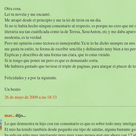
Otra cosa.
Leí tu novela y me encantó.
Me atrapó desde el principio y me la leí de tirón en un dia.
Si no te había hecho ningun comentario al respecto, es porque no creo que mi 
literaria sea tan cualificada como la de Teresa, XoseAnton, etc.y me daba apuro
modestia, es la verdad.
Pero mi opinión como lectora es inmejorable.Ya te lo he dicho siempre en mis
me gusta tu estilo, tu forma de escribir sencilla y definiendo muy bien a tus per
Explicas y describes de una forma tan clara, que lo estas viendo.
Si le tengo que poner un pero es que es demasiado corta.
Me hubiera gustado que tuviese el triple de paginas, para alargar el placer de le
Felicidades y a por la siguiente.
Un besito
26 de mayo de 2009 a las 18:33
mar...
dijo...
Lo que demuestra tu hijo con ese comentario es que es sobre todo muy intelige
El mio ha tenido también desde pequeño ese tipo de salidas, alguna bastante g
ha sido un niño muy inteligente pero muy vago menos mal que ahora con 12 a