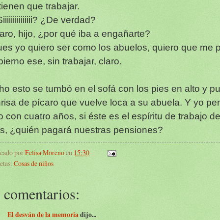
tienen que trabajar.
iiiiiiiiiiiiiii? ¿De verdad?
laro, hijo, ¿por qué iba a engañarte?
ues yo quiero ser como los abuelos, quiero que me 
ierno ese, sin trabajar, claro.
ho esto se tumbó en el sofá con los pies en alto y pu
risa de pícaro que vuelve loca a su abuela. Y yo pen
o con cuatro años, si éste es el espíritu de trabajo d
os, ¿quién pagará nuestras pensiones?
icado por
Felisa Moreno
en
15:30
etas:
Cosas de niños
 comentarios:
El desván de la memoria
dijo...