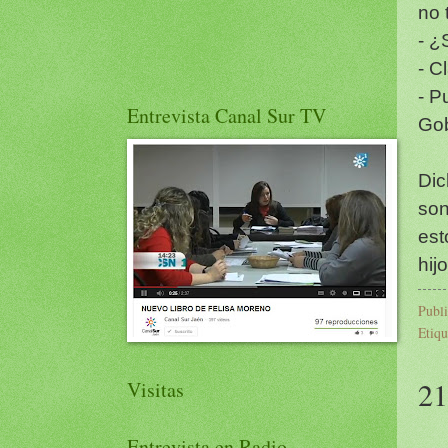
no 
- ¿S
- C
- P
Entrevista Canal Sur TV
Gob
Dic
son
est
hij
Publ
Etiqu
21
Visitas
Entrevista en Radio