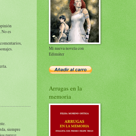
opinión
. No es
 comentarios,
Mi nueva novela con
sonajes.
Edimáter
erla.
Arrugas en la
memoria
nte.
orda, siempre
ños parece