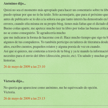
Anónimo dijo...
Quizá no sea el momento más apropiado para hacer un comentario sobre tu libr
puedo opinar por que no lo he leído. Sólo aconsejarte, que para el próximo que
antes de publicarlo se lo des a la señora esa que tanto interés ha demostrado en 
errores, cuando ella misma en su propio blog, tienes más faltas que el dictado d
Bueno coñas aparte, me apetece mucho leer tu libro por todas las buenas crítica
no se como conseguirlo. Te agradecería mucho
que me indicaras la forma de hacerme con él. Hace mucho tiempo que sigo tu b
algunos de tus compañeros. Yo también perticipo en talleres de literatura desd
años, escribo cuentos, pequeños relatos y alguna poesía de vez en cuando.
Así que si quieres, me contestas a través de tu blog y ya te mando la informaci
necesites para el envio del libro (dirección, precio, etc). Un saludo y muchas gr
historias.
26 de mayo de 2009 a las 23:10
Victoria dijo...
No quería que apareciese como anónimo, me he equivocado de opción.
Victoria.
26 de mayo de 2009 a las 23:13