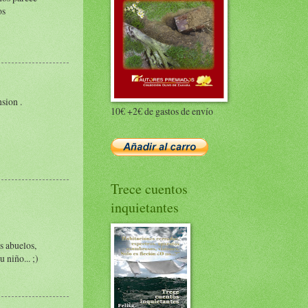
os
sion .
10€ +2€ de gastos de envío
Trece cuentos
inquietantes
s abuelos,
 niño... ;)