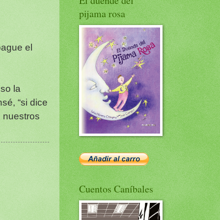
El duende del
pijama rosa
pague el
so la
sé, “si dice
e nuestros
Cuentos Caníbales