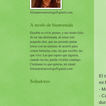
felisamorenoortega@gmail.com
A modo de bienvenida
Escribir es vivir, pienso, y me siento feliz
de ser tan afortunada, de tener este
pequeño don, que me permite juntar
letras con un mínimo de acierto para
contar historias, esas, las que escribo, las
que vivo. Las que espero que alguien,
cuando las lea, pueda vivirlas conmigo.
Cuéntame lo que quieras, mi email:
felisamorenoortega@gmail.com
El 
Soñadores
mi 
- M
- C
dur