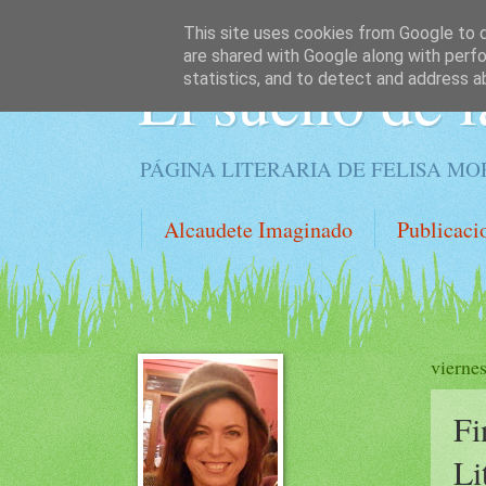
This site uses cookies from Google to de
are shared with Google along with perfo
El sueño de l
statistics, and to detect and address a
PÁGINA LITERARIA DE FELISA M
Alcaudete Imaginado
Publicaci
vierne
Fi
Li