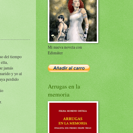
Mi nueva novela con
Edimáter
aso del tiempo
ella,
ue jamás
marido y yo al
haya perdido
Arrugas en la
río
memoria
r.