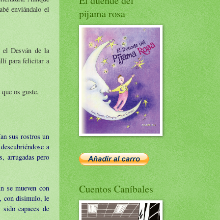
El duende del
abé enviándalo el
pijama rosa
 el Desván de la
í para felicitar a
 que os guste.
ían sus rostros un
, descubriéndose a
s, arrugadas pero
Cuentos Caníbales
aún se mueven con
, con disimulo, le
n sido capaces de