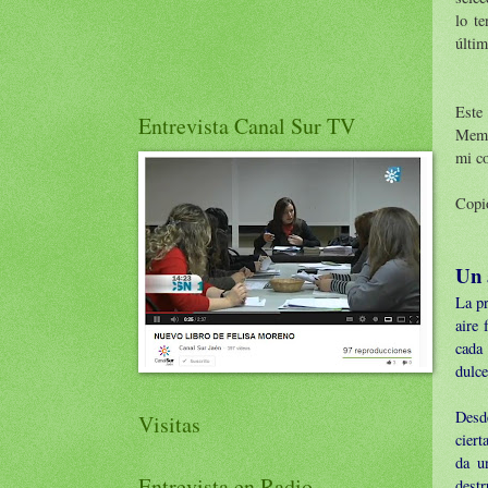
lo te
últim
Este
Entrevista Canal Sur TV
Memor
mi c
Copio
Un 
La pr
aire 
cada
dulce
Desd
Visitas
ciert
da u
Entrevista en Radio
destr