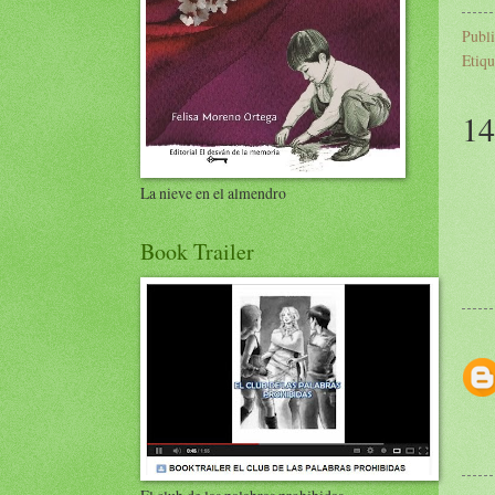
Publ
Etiqu
14
La nieve en el almendro
Book Trailer