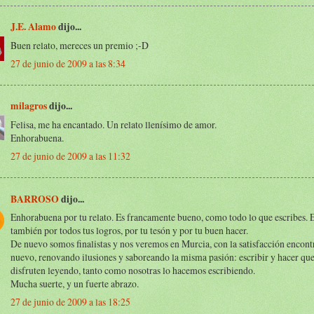
J.E. Alamo
dijo...
Buen relato, mereces un premio ;-D
27 de junio de 2009 a las 8:34
milagros
dijo...
Felisa, me ha encantado. Un relato llenísimo de amor.
Enhorabuena.
27 de junio de 2009 a las 11:32
BARROSO
dijo...
Enhorabuena por tu relato. Es francamente bueno, como todo lo que escribes.
también por todos tus logros, por tu tesón y por tu buen hacer.
De nuevo somos finalistas y nos veremos en Murcia, con la satisfacción encont
nuevo, renovando ilusiones y saboreando la misma pasión: escribir y hacer qu
disfruten leyendo, tanto como nosotras lo hacemos escribiendo.
Mucha suerte, y un fuerte abrazo.
27 de junio de 2009 a las 18:25