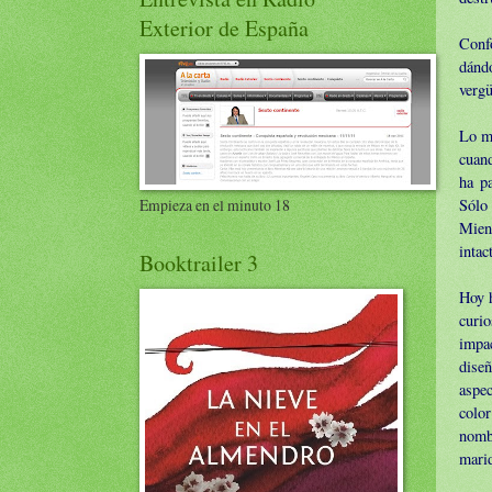
Exterior de España
Conf
dándo
vergü
Lo má
cuan
ha pa
Sólo 
Empieza en el minuto 18
Mient
intac
Booktrailer 3
Hoy h
curi
impa
diseñ
aspe
color
nomb
marid