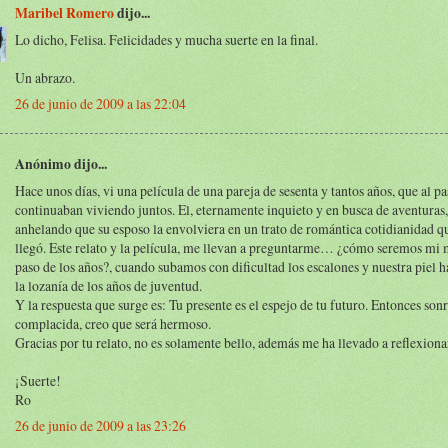
Maribel Romero
dijo...
Lo dicho, Felisa. Felicidades y mucha suerte en la final.
Un abrazo.
26 de junio de 2009 a las 22:04
Anónimo dijo...
Hace unos días, vi una película de una pareja de sesenta y tantos años, que al p
continuaban viviendo juntos. El, eternamente inquieto y en busca de aventuras, 
anhelando que su esposo la envolviera en un trato de romántica cotidianidad q
llegó. Este relato y la película, me llevan a preguntarme… ¿cómo seremos mi 
paso de los años?, cuando subamos con dificultad los escalones y nuestra piel 
la lozanía de los años de juventud.
Y la respuesta que surge es: Tu presente es el espejo de tu futuro. Entonces son
complacida, creo que será hermoso.
Gracias por tu relato, no es solamente bello, además me ha llevado a reflexiona
¡Suerte!
Ro
26 de junio de 2009 a las 23:26