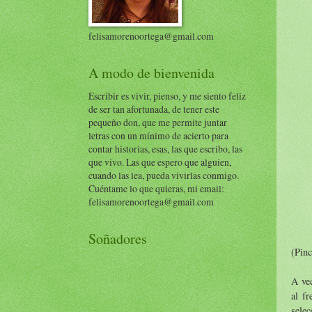
felisamorenoortega@gmail.com
A modo de bienvenida
Escribir es vivir, pienso, y me siento feliz
de ser tan afortunada, de tener este
pequeño don, que me permite juntar
letras con un mínimo de acierto para
contar historias, esas, las que escribo, las
que vivo. Las que espero que alguien,
cuando las lea, pueda vivirlas conmigo.
Cuéntame lo que quieras, mi email:
felisamorenoortega@gmail.com
Soñadores
(Pinc
A vec
al f
selec