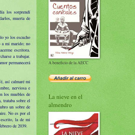
ía los sorprendí
darlos, muerta de
ólo yo los escucho
o a mi marido; no
hacerme escritora.
harse a trabajar.
o amor permanecerá
A beneficio de la AECC
fé, así calmaré mi
imbre, nerviosa e
en los muebles de
La nieve en el
, trataba sobre el
almendro
cubro un sobre de
aire. No es por el
escrito, la de mi
febrero de 2039.