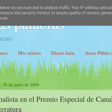
liver its services and to analyze traffic. Your IP address and u
rmance and security metrics to ensure quality of service, gene
as palabras
buse.
ORENO
ones
Mis relatos
Diario Jaén
Actos Públic
s, 26 de junio de 2009
nalista en el Premio Especial de Cana
teratura