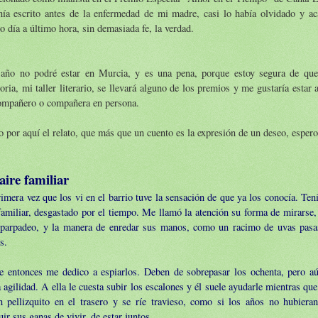
nía escrito antes de la enfermedad de mi madre, casi lo había olvidado y ac
o día a último hora, sin demasiada fe, la verdad.
 año no podré estar en Murcia, y es una pena, porque estoy segura de que
ia, mi taller literario, se llevará alguno de los premios y me gustaría estar all
ompañero o compañera en persona.
 por aquí el relato, que más que un cuento es la expresión de un deseo, espero
aire familiar
imera vez que los vi en el barrio tuve la sensación de que ya los conocía. Ten
familiar, desgastado por el tiempo. Me llamó la atención su forma de mirarse
 parpadeo, y la manera de enredar sus manos, como un racimo de uvas pasa
s.
e entonces me dedico a espiarlos. Deben de sobrepasar los ochenta, pero 
a agilidad. A ella le cuesta subir los escalones y él suele ayudarle mientras que
n pellizquito en el trasero y se ríe travieso, como si los años no hubiera
uir sus ganas de vivir, de estar juntos.