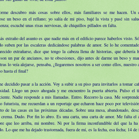
orme descubro más cosas sobre ellos, más familiares se me hacen. Un d
se un beso en el rellano; yo salía de mi piso, bajé la vista y pasé sin salu
enza; escuché unas risas nerviosas, de chiquillos pillados en falta.
s extraño del asunto es que nadie más en el edificio parece haberlos visto. S
do suben por las escaleras dedicándose palabras de amor. Se lo he comentad
recido extrañarse, dice que tengo la cabeza llena de historias, que debería 
son un par de ancianos, no te obsesiones, dijo antes de darme un beso y marc
ras lo veía alejarse, pensaba, ¿llegaremos nosotros a ser como ellos, nuestr
to hasta el final?
e decidido pasar a la acción. Voy a subir a su piso para invitarlos a tomar ca
osidad. Llego un poco ahogada y me encuentro la puerta abierta. Pulso el t
ciente. Nadie responde a mis llamadas. Entro. Recorro la casa. Me sorprend
o futurista, me recuerdan a un reportaje que echaron hace poco por televisión
cto de las casas en las próximas décadas. Sobre una mesa, abandonado, des
 crema. Dudo. Por fin lo abro. Es una carta, una carta de amor. Me falta el 
re que leo arriba, mi nombre. Ni por la firma inconfundible del que la ha 
o. Lo que me ha dejado trastornada, fuera de mí, es la fecha, esa fecha; 14 de 