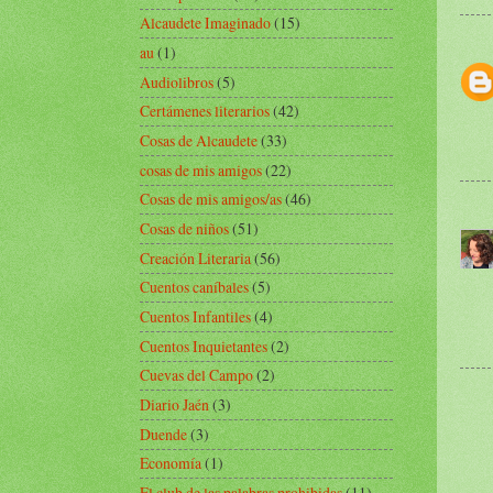
Alcaudete Imaginado
(15)
au
(1)
Audiolibros
(5)
Certámenes literarios
(42)
Cosas de Alcaudete
(33)
cosas de mis amigos
(22)
Cosas de mis amigos/as
(46)
Cosas de niños
(51)
Creación Literaria
(56)
Cuentos caníbales
(5)
Cuentos Infantiles
(4)
Cuentos Inquietantes
(2)
Cuevas del Campo
(2)
Diario Jaén
(3)
Duende
(3)
Economía
(1)
El club de las palabras prohibidas
(11)