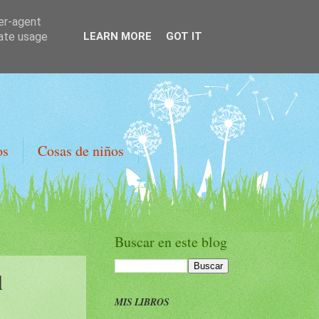
ser-agent
rate usage
LEARN MORE
GOT IT
os
Cosas de niños
Buscar en este blog
l
MIS LIBROS