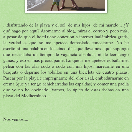
...disfrutando de la playa y el sol, de mis hijos, de mi marido... ¿Y
qué hago por aquí? Asomarme al blog, mirar el correo y poco más,
a pesar de que el hotel tiene conexión a internet inalámbrica gratis,
la verdad es que no me apetece demasiado conectarme. No he
escrito ni una palabra en los cinco días que llevamos aquí, supongo
que necesitaba un tiempo de vagancia absoluta, ni de leer tengo
ganas, y eso es más preocupante. Lo que si me apetece es bañarme,
pelear con las olas codo a codo con mis hijos, marearme en una
barquita o dejarme los tobillos en una bicicleta de cuatro plazas.
Pasear por la playa e impregnarme del olor a sal, embadurnarme en
crema (que ya tengo achicharradas las espaldas) y comer una paella
que yo no he cocinado. Vamos, lo típico de estas fechas en una
playa del Mediterráneo.
Nos vemos....