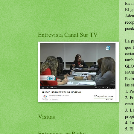
los m
El g
Adem
recop
pueda
Entrevista Canal Sur TV
La p
que h
certa
tamb
GLOB
BAS
Podrá
las s
1. Po
2. Po
centr
3. La
Visitas
propi
4. La
5. El
Entrevista en Radio