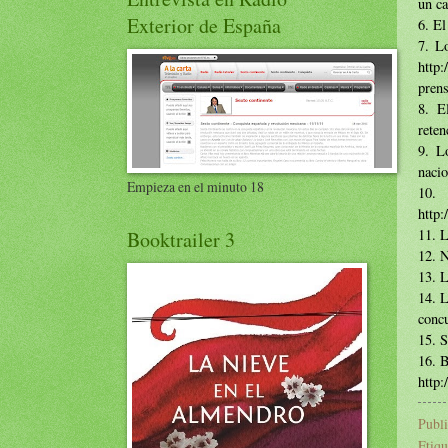
un ca
Exterior de España
6. El
7. L
http
prens
8. E
reten
9. L
nacio
Empieza en el minuto 18
10.
http
11. L
Booktrailer 3
12. N
13. L
14. L
conc
15. S
16. B
http
Publ
Etiqu