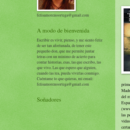
felisamorenoortega@gmail.com
A modo de bienvenida
Escribir es vivir, pienso, y me siento feliz
de ser tan afortunada, de tener este
pequeño don, que me permite juntar
letras con un mínimo de acierto para
contar historias, esas, las que escribo, las
que vivo. Las que espero que alguien,
cuando las lea, pueda vivirlas conmigo.
Cuéntame lo que quieras, mi email:
felisamorenoortega@gmail.com
prim
Madr
del m
Soñadores
Esp
(www
las p
vidas
certa