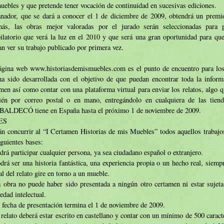
uebles y que pretende tener vocación de continuidad en sucesivas ediciones.
anador, que se dará a conocer el 1 de diciembre de 2009, obtendrá un premi
ás, las obras mejor valoradas por el jurado serán seleccionadas para p
ilatorio que verá la luz en el 2010 y que será una gran oportunidad para que
n ver su trabajo publicado por primera vez.
ágina web www.historiasdemismuebles.com es el punto de encuentro para los 
a sido desarrollada con el objetivo de que puedan encontrar toda la informa
men así como contar con una plataforma virtual para enviar los relatos, algo 
ién por correo postal o en mano, entregándolo en cualquiera de las tien
ALDECÓ tiene en España hasta el próximo 1 de noviembre de 2009.
ES
n concurrir al “I Certamen Historias de mis Muebles” todos aquellos trabajos
iguientes bases:
drá participar cualquier persona, ya sea ciudadano español o extranjero.
drá ser una historia fantástica, una experiencia propia o un hecho real, siemp
al del relato gire en torno a un mueble.
 obra no puede haber sido presentada a ningún otro certamen ni estar sujeta
edad intelectual.
 fecha de presentación termina el 1 de noviembre de 2009.
 relato deberá estar escrito en castellano y contar con un mínimo de 500 caract