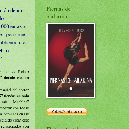
Piernas de
ación de un
bailarina
do
3.000 eurazos,
tos, poco más
ublicará a los
elato
?
amen de Relato
s” dotado con un
arial del sector
57 tiendas en toda
 mis Muebles”
mpartir con todas
tos comunes en las
ecidido crear este
s relacionados con