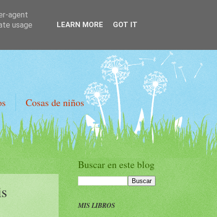
ser-agent
rate usage
LEARN MORE
GOT IT
os
Cosas de niños
Buscar en este blog
is
MIS LIBROS