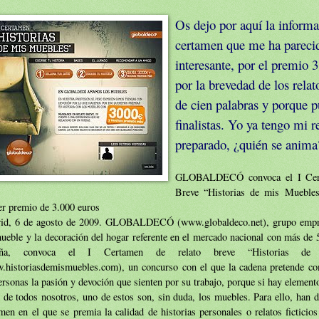
Os dejo por aquí la inform
certamen que me ha pareci
interesante, por el premio 
por la brevedad de los rela
de cien palabras y porque p
finalistas. Yo ya tengo mi r
preparado, ¿quién se anima
GLOBALDECÓ convoca el I Cert
Breve “Historias de mis Mueble
er premio de 3.000 euros
id, 6 de agosto de 2009. GLOBALDECÓ (www.globaldeco.net), grupo empres
ueble y la decoración del hogar referente en el mercado nacional con más de 
aña, convoca el I Certamen de relato breve “Historias de
.historiasdemismuebles.com), un concurso con el que la cadena pretende co
ersonas la pasión y devoción que sienten por su trabajo, porque si hay elemen
 de todos nosotros, uno de estos son, sin duda, los muebles. Para ello, han d
men en el que se premia la calidad de historias personales o relatos ficticio