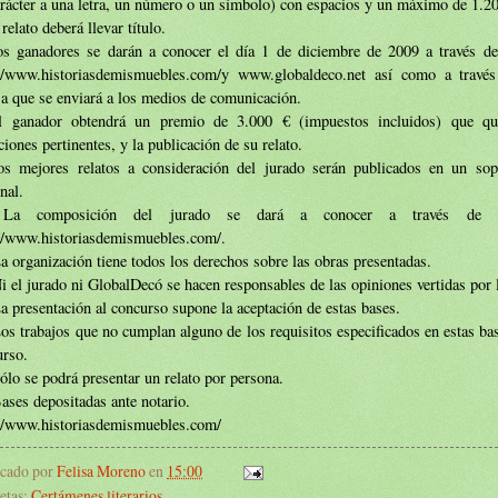
rácter a una letra, un número o un símbolo) con espacios y un máximo de 1.2
 relato deberá llevar título.
os ganadores se darán a conocer el día 1 de diciembre de 2009 a través d
://www.historiasdemismuebles.com/
y www.globaldeco.net así como a travé
a que se enviará a los medios de comunicación.
l ganador obtendrá un premio de 3.000 € (impuestos incluidos) que qu
ciones pertinentes, y la publicación de su relato.
os mejores relatos a consideración del jurado serán publicados en un sop
nal.
 La composición del jurado se dará a conocer a través de 
://www.historiasdemismuebles.com/
.
a organización tiene todos los derechos sobre las obras presentadas.
i el jurado ni GlobalDecó se hacen responsables de las opiniones vertidas por 
a presentación al concurso supone la aceptación de estas bases.
os trabajos que no cumplan alguno de los requisitos especificados en estas ba
urso.
ólo se podrá presentar un relato por persona.
ases depositadas ante notario.
://www.historiasdemismuebles.com/
icado por
Felisa Moreno
en
15:00
etas:
Certámenes literarios