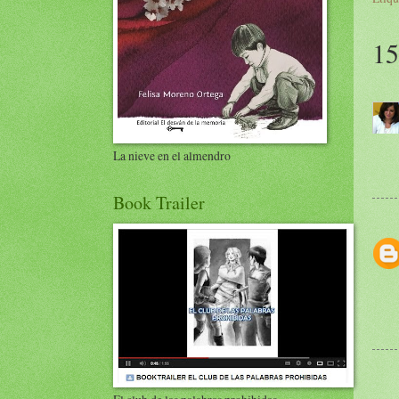
15
La nieve en el almendro
Book Trailer