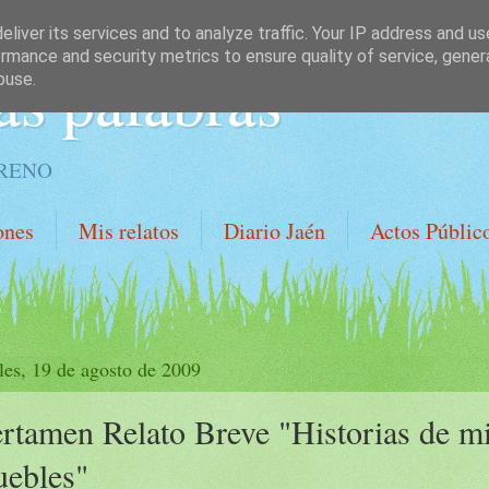
liver its services and to analyze traffic. Your IP address and u
rmance and security metrics to ensure quality of service, gene
as palabras
buse.
ORENO
ones
Mis relatos
Diario Jaén
Actos Públic
les, 19 de agosto de 2009
rtamen Relato Breve "Historias de m
ebles"