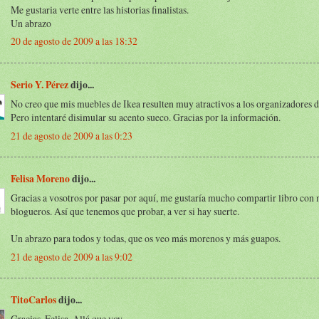
Me gustaria verte entre las historias finalistas.
Un abrazo
20 de agosto de 2009 a las 18:32
Serio Y. Pérez
dijo...
No creo que mis muebles de Ikea resulten muy atractivos a los organizadores d
Pero intentaré disimular su acento sueco. Gracias por la información.
21 de agosto de 2009 a las 0:23
Felisa Moreno
dijo...
Gracias a vosotros por pasar por aquí, me gustaría mucho compartir libro con
blogueros. Así que tenemos que probar, a ver si hay suerte.
Un abrazo para todos y todas, que os veo más morenos y más guapos.
21 de agosto de 2009 a las 9:02
TitoCarlos
dijo...
Gracias, Felisa. Allá que voy.