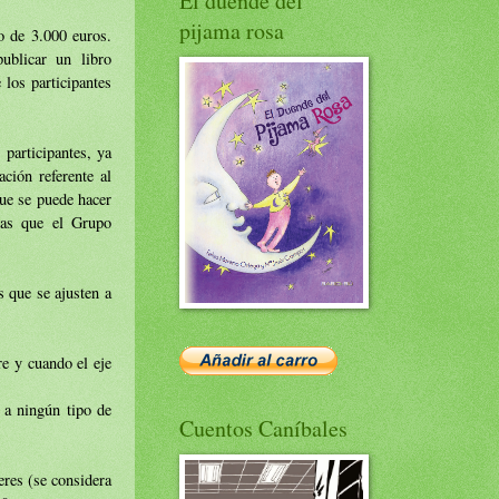
El duende del
pijama rosa
o de 3.000 euros.
ublicar un libro
 los participantes
participantes, ya
ción referente al
que se puede hacer
das que el Grupo
 que se ajusten a
re y cuando el eje
 a ningún tipo de
Cuentos Caníbales
eres (se considera