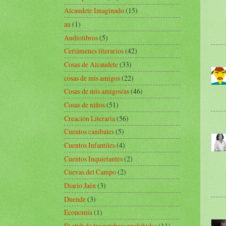
Alcaudete Imaginado
(15)
au
(1)
Audiolibros
(5)
Certámenes literarios
(42)
Cosas de Alcaudete
(33)
cosas de mis amigos
(22)
Cosas de mis amigos/as
(46)
Cosas de niños
(51)
Creación Literaria
(56)
Cuentos caníbales
(5)
Cuentos Infantiles
(4)
Cuentos Inquietantes
(2)
Cuevas del Campo
(2)
Diario Jaén
(3)
Duende
(3)
Economía
(1)
El club de las palabras prohibidas
(11)