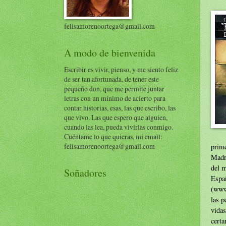
felisamorenoortega@gmail.com
A modo de bienvenida
Escribir es vivir, pienso, y me siento feliz
de ser tan afortunada, de tener este
pequeño don, que me permite juntar
letras con un mínimo de acierto para
contar historias, esas, las que escribo, las
que vivo. Las que espero que alguien,
cuando las lea, pueda vivirlas conmigo.
Cuéntame lo que quieras, mi email:
felisamorenoortega@gmail.com
prim
Madr
del m
Soñadores
Esp
(www
las p
vidas
certa