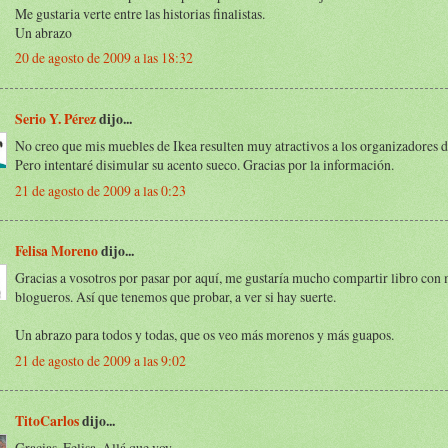
Me gustaria verte entre las historias finalistas.
Un abrazo
20 de agosto de 2009 a las 18:32
Serio Y. Pérez
dijo...
No creo que mis muebles de Ikea resulten muy atractivos a los organizadores d
Pero intentaré disimular su acento sueco. Gracias por la información.
21 de agosto de 2009 a las 0:23
Felisa Moreno
dijo...
Gracias a vosotros por pasar por aquí, me gustaría mucho compartir libro con
blogueros. Así que tenemos que probar, a ver si hay suerte.
Un abrazo para todos y todas, que os veo más morenos y más guapos.
21 de agosto de 2009 a las 9:02
TitoCarlos
dijo...
Gracias, Felisa. Allá que voy.