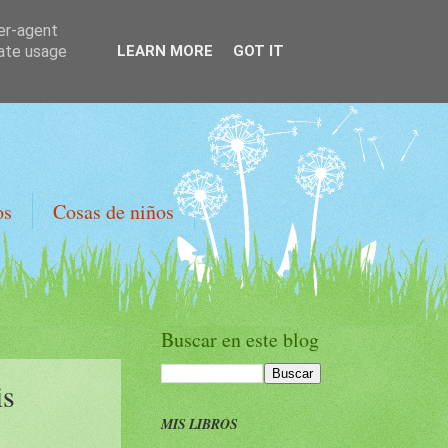
ser-agent
rate usage
LEARN MORE
GOT IT
os
Cosas de niños
Buscar en este blog
is
MIS LIBROS