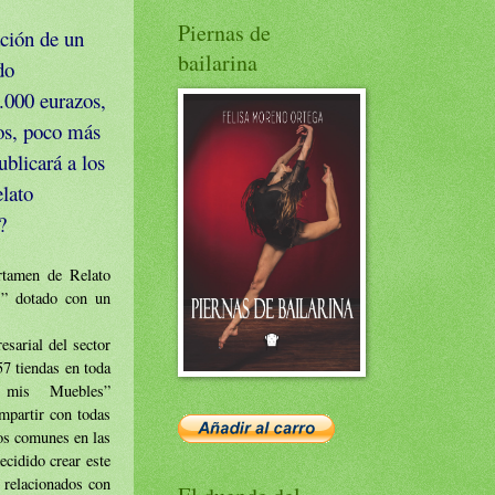
Piernas de
ación de un
bailarina
do
3.000 eurazos,
tos, poco más
ublicará a los
elato
?
amen de Relato
s” dotado con un
arial del sector
57 tiendas en toda
 mis Muebles”
mpartir con todas
tos comunes en las
ecidido crear este
s relacionados con