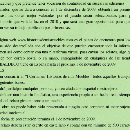
uebles y que pretende tener vocación de continuidad en sucesivas ediciones.
anador, que se dará a conocer el 1 de diciembre de 2009, obtendrá un premi
ás, las obras mejor valoradas por el jurado serán seleccionadas para p
ilatorio que verá la luz en el 2010 y que será una gran oportunidad para que
n ver su trabajo publicado por primera vez.
ágina web www.historiasdemismuebles.com es el punto de encuentro para los 
a sido desarrollada con el objetivo de que puedan encontrar toda la informa
men así como contar con una plataforma virtual para enviar los relatos, algo 
ién por correo postal o en mano, entregándolo en cualquiera de las tien
ALDECÓ tiene en España hasta el próximo 1 de noviembre de 2009.
ES
n concurrir al “I Certamen Historias de mis Muebles” todos aquellos trabajos
iguientes bases:
drá participar cualquier persona, ya sea ciudadano español o extranjero.
drá ser una historia fantástica, una experiencia propia o un hecho real, siemp
al del relato gire en torno a un mueble.
 obra no puede haber sido presentada a ningún otro certamen ni estar sujeta
edad intelectual.
 fecha de presentación termina el 1 de noviembre de 2009.
 relato deberá estar escrito en castellano y contar con un mínimo de 500 caract