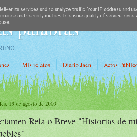
liver its services and to analyze traffic. Your IP address and u
rmance and security metrics to ensure quality of service, gene
as palabras
buse.
ORENO
ones
Mis relatos
Diario Jaén
Actos Públic
les, 19 de agosto de 2009
rtamen Relato Breve "Historias de m
ebles"