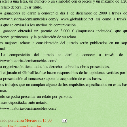
rácter a una letra, un número o un símbolo) con espacios y un máximo de 1.2
 relato deberá llevar título.
os ganadores se darán a conocer el día 1 de diciembre de 2009 a través d
://www.historiasdemismuebles.com/
y www.globaldeco.net así como a travé
a que se enviará a los medios de comunicación.
l ganador obtendrá un premio de 3.000 € (impuestos incluidos) que qu
ciones pertinentes, y la publicación de su relato.
os mejores relatos a consideración del jurado serán publicados en un sop
nal.
 La composición del jurado se dará a conocer a través de 
://www.historiasdemismuebles.com/
.
a organización tiene todos los derechos sobre las obras presentadas.
i el jurado ni GlobalDecó se hacen responsables de las opiniones vertidas por 
a presentación al concurso supone la aceptación de estas bases.
os trabajos que no cumplan alguno de los requisitos especificados en estas ba
urso.
ólo se podrá presentar un relato por persona.
ases depositadas ante notario.
://www.historiasdemismuebles.com/
icado por
Felisa Moreno
en
15:00
etas:
Certámenes literarios