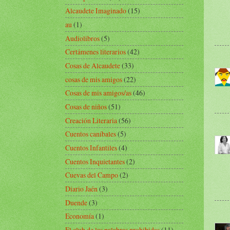
Alcaudete Imaginado
(15)
au
(1)
Audiolibros
(5)
Certámenes literarios
(42)
Cosas de Alcaudete
(33)
cosas de mis amigos
(22)
Cosas de mis amigos/as
(46)
Cosas de niños
(51)
Creación Literaria
(56)
Cuentos caníbales
(5)
Cuentos Infantiles
(4)
Cuentos Inquietantes
(2)
Cuevas del Campo
(2)
Diario Jaén
(3)
Duende
(3)
Economía
(1)
El club de las palabras prohibidas
(11)