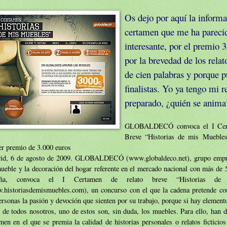
Os dejo por aquí la inform
certamen que me ha pareci
interesante, por el premio 
por la brevedad de los rela
de cien palabras y porque p
finalistas. Yo ya tengo mi r
preparado, ¿quién se anima
GLOBALDECÓ convoca el I Cert
Breve “Historias de mis Mueble
er premio de 3.000 euros
id, 6 de agosto de 2009. GLOBALDECÓ (www.globaldeco.net), grupo empres
ueble y la decoración del hogar referente en el mercado nacional con más de 
aña, convoca el I Certamen de relato breve “Historias de
.historiasdemismuebles.com), un concurso con el que la cadena pretende co
ersonas la pasión y devoción que sienten por su trabajo, porque si hay elemen
 de todos nosotros, uno de estos son, sin duda, los muebles. Para ello, han d
men en el que se premia la calidad de historias personales o relatos ficticio