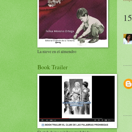
15
La nieve en el almendro
Book Trailer