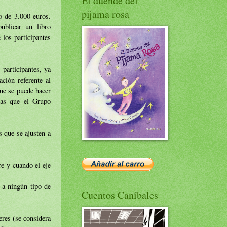
El duende del
pijama rosa
o de 3.000 euros.
ublicar un libro
 los participantes
participantes, ya
ción referente al
que se puede hacer
das que el Grupo
 que se ajusten a
re y cuando el eje
 a ningún tipo de
Cuentos Caníbales
eres (se considera