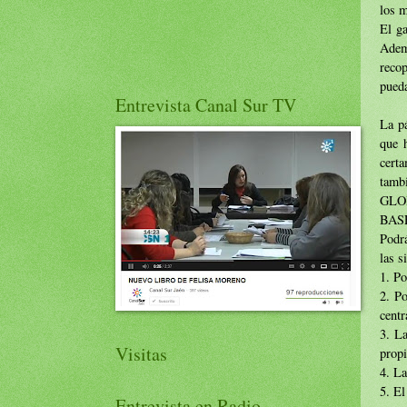
los m
El g
Adem
recop
pueda
Entrevista Canal Sur TV
La p
que h
certa
tamb
GLOB
BAS
Podrá
las s
1. Po
2. Po
centr
3. La
Visitas
propi
4. La
5. El
Entrevista en Radio