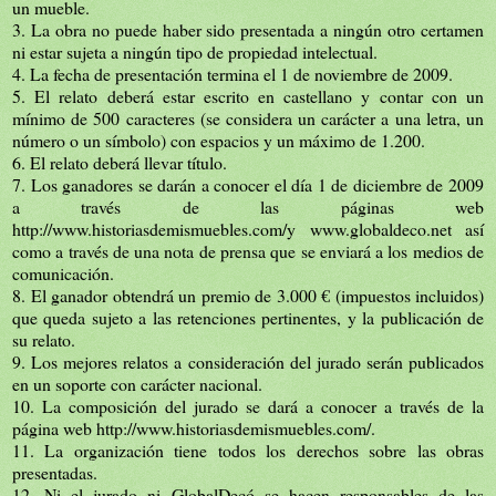
un mueble.
3. La obra no puede haber sido presentada a ningún otro certamen
ni estar sujeta a ningún tipo de propiedad intelectual.
4. La fecha de presentación termina el 1 de noviembre de 2009.
5. El relato deberá estar escrito en castellano y contar con un
mínimo de 500 caracteres (se considera un carácter a una letra, un
número o un símbolo) con espacios y un máximo de 1.200.
6. El relato deberá llevar título.
7. Los ganadores se darán a conocer el día 1 de diciembre de 2009
a través de las páginas web
http://www.historiasdemismuebles.com/
y www.globaldeco.net así
como a través de una nota de prensa que se enviará a los medios de
comunicación.
8. El ganador obtendrá un premio de 3.000 € (impuestos incluidos)
que queda sujeto a las retenciones pertinentes, y la publicación de
su relato.
9. Los mejores relatos a consideración del jurado serán publicados
en un soporte con carácter nacional.
10. La composición del jurado se dará a conocer a través de la
página web
http://www.historiasdemismuebles.com/
.
11. La organización tiene todos los derechos sobre las obras
presentadas.
12. Ni el jurado ni GlobalDecó se hacen responsables de las