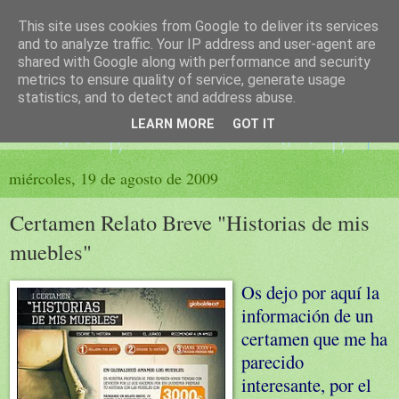
This site uses cookies from Google to deliver its services
El sueño de las palabras
and to analyze traffic. Your IP address and user-agent are
shared with Google along with performance and security
metrics to ensure quality of service, generate usage
PÁGINA LITERARIA DE FELISA MORENO
statistics, and to detect and address abuse.
LEARN MORE
GOT IT
▼
miércoles, 19 de agosto de 2009
Certamen Relato Breve "Historias de mis
muebles"
Os dejo por aquí la
información de un
certamen que me ha
parecido
interesante, por el