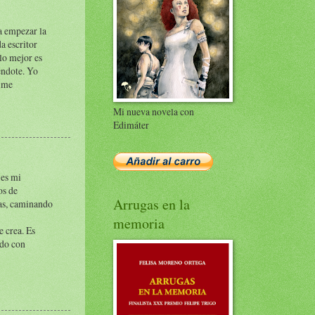
ra empezar la
a escritor
lo mejor es
éndote. Yo
é me
Mi nueva novela con
Edimáter
 es mi
os de
Arrugas en la
las, caminando
memoria
e crea. Es
ndo con