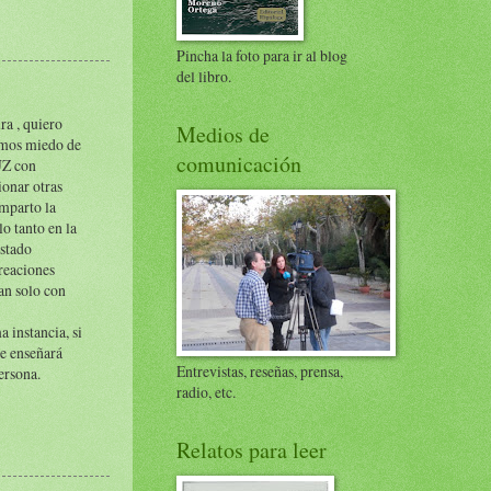
Pincha la foto para ir al blog
del libro.
ra , quiero
Medios de
nemos miedo de
comunicación
LUZ con
ionar otras
omparto la
o tanto en la
estado
creaciones
tan solo con
a instancia, si
te enseñará
Entrevistas, reseñas, prensa,
ersona.
radio, etc.
Relatos para leer