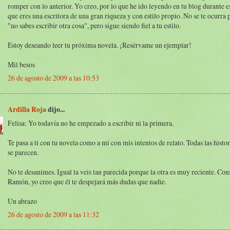
romper con lo anterior. Yo creo, por lo que he ido leyendo en tu blog durante e
que eres una escritora de una gran riqueza y con estilo propio. No se te ocurra 
"no sabes escribir otra cosa", pero sigue siendo fiel a tu estilo.
Estoy deseando leer tu próxima novela. ¡Resérvame un ejemplar!
Mil besos
26 de agosto de 2009 a las 10:53
Ardilla Roja
dijo...
Felisa: Yo todavía no he empezado a escribir ni la primera.
Te pasa a ti con tu novela como a mi con mis intentos de relato. Todas las histo
se parecen.
No te desanimes. Igual la veis tan parecida porque la otra es muy reciente. Con
Ramón, yo creo que él te despejará más dudas que nadie.
Un abrazo
26 de agosto de 2009 a las 11:32