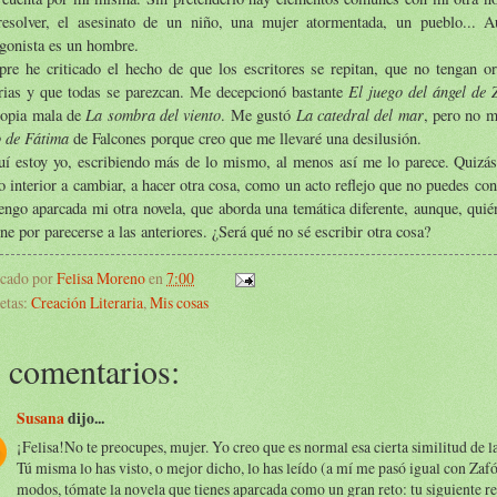
resolver, el asesinato de un niño, una mujer atormentada, un pueblo... A
gonista es un hombre.
re he criticado el hecho de que los escritores se repitan, que no tengan or
El juego del ángel de 
orias y que todas se parezcan. Me decepcionó bastante
La sombra del viento
La catedral del mar
copia mala de
. Me gustó
, pero no m
 de Fátima
de Falcones porque creo que me llevaré una desilusión.
uí estoy yo, escribiendo más de lo mismo, al menos así me lo parece. Quizás
 interior a cambiar, a hacer otra cosa, como un acto reflejo que no puedes con
engo aparcada mi otra novela, que aborda una temática diferente, aunque, qui
ne por parecerse a las anteriores. ¿Será qué no sé escribir otra cosa?
icado por
Felisa Moreno
en
7:00
etas:
Creación Literaria
,
Mis cosas
 comentarios:
Susana
dijo...
¡Felisa!No te preocupes, mujer. Yo creo que es normal esa cierta similitud de l
Tú misma lo has visto, o mejor dicho, lo has leído (a mí me pasó igual con Zaf
modos, tómate la novela que tienes aparcada como un gran reto: tu siguiente re