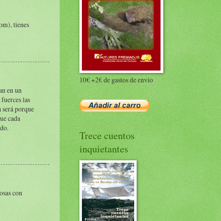
om), tienes
10€ +2€ de gastos de envío
ran en un
fuerces las
a será porque
que cada
udo.
Trece cuentos
inquietantes
cosas con