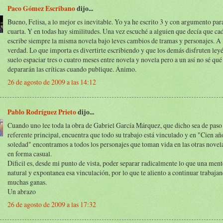
Paco Gómez Escribano
dijo...
Bueno, Felisa, a lo mejor es inevitable. Yo ya he escrito 3 y con argumento pa
cuarta. Y en todas hay similitudes. Una vez escuché a alguien que decía que cad
escribe siempre la misma novela bajo leves cambios de tramas y personajes. A 
verdad. Lo que importa es divertirte escribiendo y que los demás disfruten ley
suelo espaciar tres o cuatro meses entre novela y novela pero a un así no sé qu
depararán las críticas cuando publique. Ánimo.
26 de agosto de 2009 a las 14:12
Pablo Rodríguez Prieto
dijo...
Cuando uno lee toda la obra de Gabriel García Márquez, que dicho sea de paso
referente principal, encuentra que todo su trabajo está vinculado y en "Cien añ
soledad" encontramos a todos los personajes que toman vida en las otras nove
en forma casual.
Dificil es, desde mi punto de vista, poder separar radicalmente lo que una ment
natural y expontanea esa vinculación, por lo que te aliento a continuar trabaja
muchas ganas.
Un abrazo
26 de agosto de 2009 a las 17:32