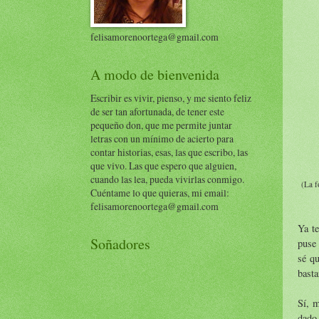
felisamorenoortega@gmail.com
A modo de bienvenida
Escribir es vivir, pienso, y me siento feliz
de ser tan afortunada, de tener este
pequeño don, que me permite juntar
letras con un mínimo de acierto para
contar historias, esas, las que escribo, las
que vivo. Las que espero que alguien,
cuando las lea, pueda vivirlas conmigo.
(La f
Cuéntame lo que quieras, mi email:
felisamorenoortega@gmail.com
Ya te
Soñadores
puse 
sé qu
basta
Sí, m
dado