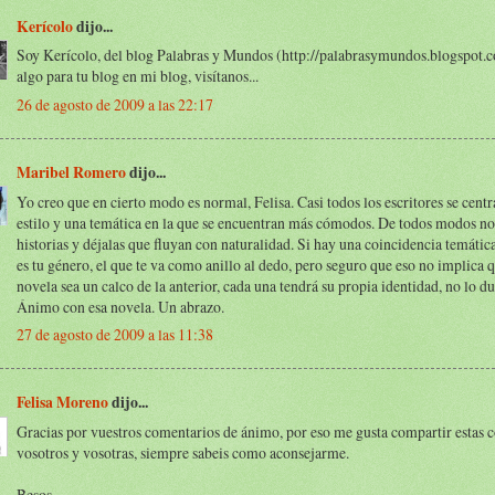
Kerícolo
dijo...
Soy Kerícolo, del blog Palabras y Mundos (http://palabrasymundos.blogspot.c
algo para tu blog en mi blog, visítanos...
26 de agosto de 2009 a las 22:17
Maribel Romero
dijo...
Yo creo que en cierto modo es normal, Felisa. Casi todos los escritores se cent
estilo y una temática en la que se encuentran más cómodos. De todos modos no 
historias y déjalas que fluyan con naturalidad. Si hay una coincidencia temátic
es tu género, el que te va como anillo al dedo, pero seguro que eso no implica 
novela sea un calco de la anterior, cada una tendrá su propia identidad, no lo d
Ánimo con esa novela. Un abrazo.
27 de agosto de 2009 a las 11:38
Felisa Moreno
dijo...
Gracias por vuestros comentarios de ánimo, por eso me gusta compartir estas 
vosotros y vosotras, siempre sabeis como aconsejarme.
Besos