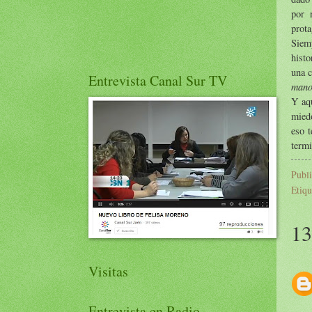
por 
prota
Siemp
hist
una 
Entrevista Canal Sur TV
mano
Y aq
miedo
eso t
termi
Publ
Etiqu
13
Visitas
Entrevista en Radio