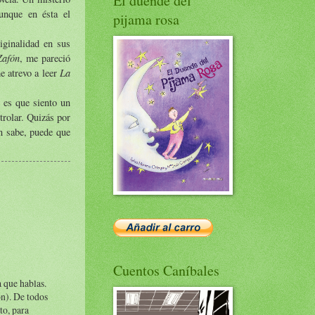
El duende del
unque en ésta el
pijama rosa
iginalidad en sus
Zafón
, me pareció
La
e atrevo a leer
 es que siento un
trolar. Quizás por
én sabe, puede que
Cuentos Caníbales
a que hablas.
ón). De todos
to, para