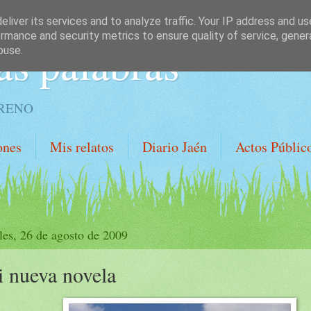
liver its services and to analyze traffic. Your IP address and u
rmance and security metrics to ensure quality of service, gene
as palabras
buse.
ORENO
ones
Mis relatos
Diario Jaén
Actos Públic
les, 26 de agosto de 2009
 nueva novela