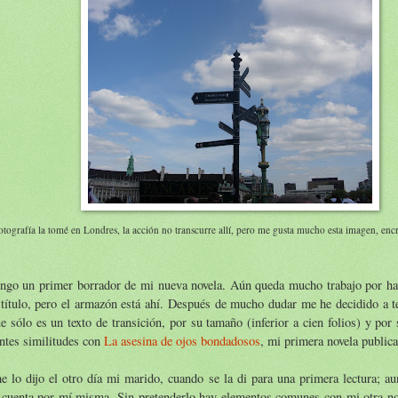
otografía la tomé en Londres, la acción no transcurre allí, pero me gusta mucho esta imagen, enc
ngo un primer borrador de mi nueva novela. Aún queda mucho trabajo por hace
título, pero el armazón está ahí. Después de mucho dudar me he decidido a t
e sólo es un texto de transición, por su tamaño (inferior a cien folios) y por
ntes similitudes con
La asesina de ojos bondadosos
, mi primera novela publica
e lo dijo el otro día mi marido, cuando se la di para una primera lectura; a
 cuenta por mí misma. Sin pretenderlo hay elementos comunes con mi otra no