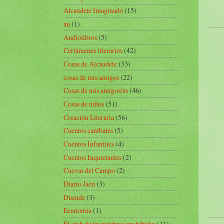
Alcaudete Imaginado
(15)
au
(1)
Audiolibros
(5)
Certámenes literarios
(42)
Cosas de Alcaudete
(33)
cosas de mis amigos
(22)
Cosas de mis amigos/as
(46)
Cosas de niños
(51)
Creación Literaria
(56)
Cuentos caníbales
(5)
Cuentos Infantiles
(4)
Cuentos Inquietantes
(2)
Cuevas del Campo
(2)
Diario Jaén
(3)
Duende
(3)
Economía
(1)
El club de las palabras prohibidas
(11)