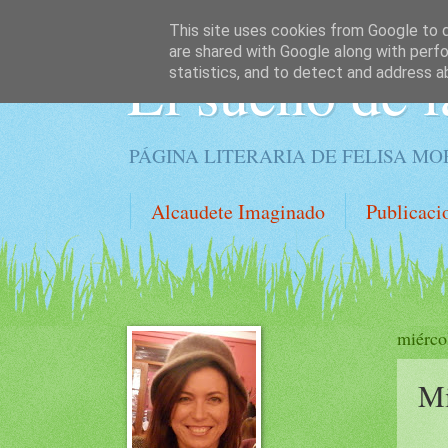
This site uses cookies from Google to de
are shared with Google along with perfo
El sueño de l
statistics, and to detect and address a
PÁGINA LITERARIA DE FELISA M
Alcaudete Imaginado
Publicaci
miérco
Mi