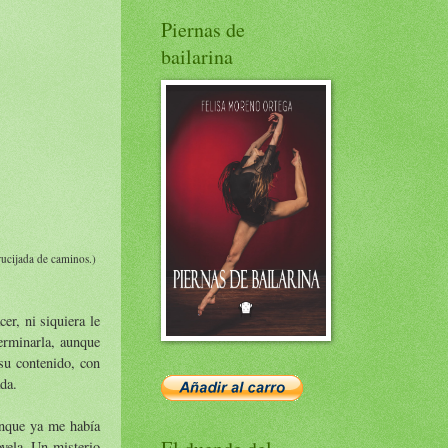
Piernas de
bailarina
rucijada de caminos.)
r, ni siquiera le
erminarla, aunque
 su contenido, con
da.
unque ya me había
vela. Un misterio