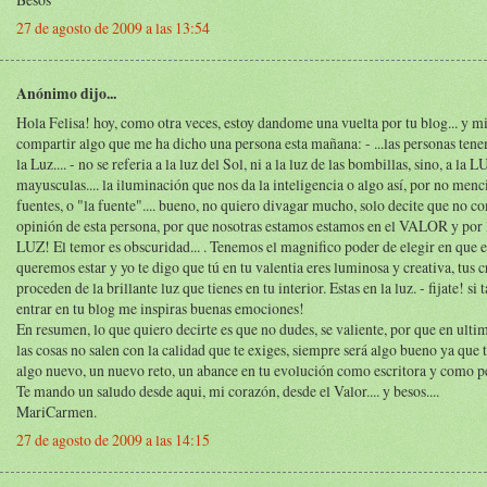
27 de agosto de 2009 a las 13:54
Anónimo dijo...
Hola Felisa! hoy, como otra veces, estoy dandome una vuelta por tu blog... y mi
compartir algo que me ha dicho una persona esta mañana: - ...las personas te
la Luz.... - no se referia a la luz del Sol, ni a la luz de las bombillas, sino, a la 
mayusculas.... la iluminación que nos da la inteligencia o algo así, por no menc
fuentes, o "la fuente".... bueno, no quiero divagar mucho, solo decite que no c
opinión de esta persona, por que nosotras estamos estamos en el VALOR y por l
LUZ! El temor es obscuridad... . Tenemos el magnifico poder de elegir en que 
queremos estar y yo te digo que tú en tu valentia eres luminosa y creativa, tus 
proceden de la brillante luz que tienes en tu interior. Estas en la luz. - fijate! si 
entrar en tu blog me inspiras buenas emociones!
En resumen, lo que quiero decirte es que no dudes, se valiente, por que en ultim
las cosas no salen con la calidad que te exiges, siempre será algo bueno ya que 
algo nuevo, un nuevo reto, un abance en tu evolución como escritora y como p
Te mando un saludo desde aqui, mi corazón, desde el Valor.... y besos....
MariCarmen.
27 de agosto de 2009 a las 14:15