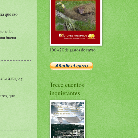
eía que eso
ue te lo
 una buena
10€ +2€ de gastos de envío
e tu trabajo y
Trece cuentos
inquietantes
tros, que