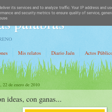
liver its services and to analyze traffic. Your IP address and u
rmance and security metrics to ensure quality of service, gene
as palabras
buse.
ORENO
ones
Mis relatos
Diario Jaén
Actos Públic
s, 22 de enero de 2010
n ideas, con ganas...