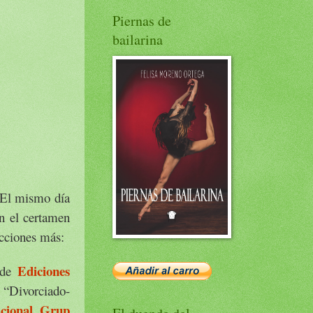
Piernas de
bailarina
 El mismo día
en el certamen
ecciones más:
Ediciones
n de
 “Divorciado-
acional Grup