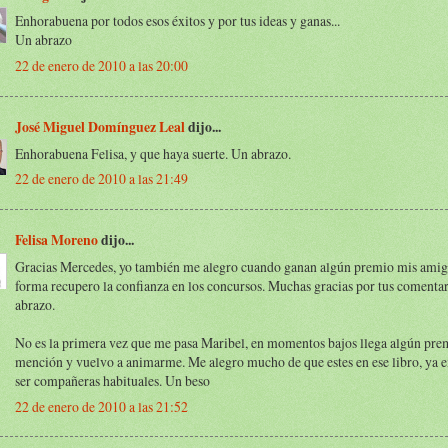
Enhorabuena por todos esos éxitos y por tus ideas y ganas...
Un abrazo
22 de enero de 2010 a las 20:00
José Miguel Domínguez Leal
dijo...
Enhorabuena Felisa, y que haya suerte. Un abrazo.
22 de enero de 2010 a las 21:49
Felisa Moreno
dijo...
Gracias Mercedes, yo también me alegro cuando ganan algún premio mis amigo
forma recupero la confianza en los concursos. Muchas gracias por tus comentar
abrazo.
No es la primera vez que me pasa Maribel, en momentos bajos llega algún pre
mención y vuelvo a animarme. Me alegro mucho de que estes en ese libro, ya
ser compañeras habituales. Un beso
22 de enero de 2010 a las 21:52