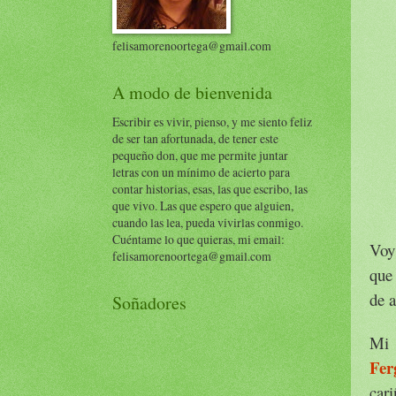
felisamorenoortega@gmail.com
A modo de bienvenida
Escribir es vivir, pienso, y me siento feliz
de ser tan afortunada, de tener este
pequeño don, que me permite juntar
letras con un mínimo de acierto para
contar historias, esas, las que escribo, las
que vivo. Las que espero que alguien,
cuando las lea, pueda vivirlas conmigo.
Cuéntame lo que quieras, mi email:
Voy
felisamorenoortega@gmail.com
que
de a
Soñadores
Mi 
Fer
car