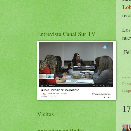
Lob
reco
Los
Entrevista Canal Sur TV
nuev
¡Fe
Publ
Etiqu
17
Visitas
Entrevista en Radio