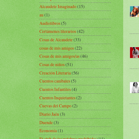
Alcaudete Imaginado
(15)
au
(1)
Audiolibros
(5)
Certámenes literarios
(42)
Cosas de Alcaudete
(33)
cosas de mis amigos
(22)
Cosas de mis amigos/as
(46)
Cosas de niños
(51)
Creación Literaria
(56)
Cuentos caníbales
(5)
Cuentos Infantiles
(4)
Cuentos Inquietantes
(2)
Cuevas del Campo
(2)
Diario Jaén
(3)
Duende
(3)
Economía
(1)
El club de las palabras prohibidas
(11)