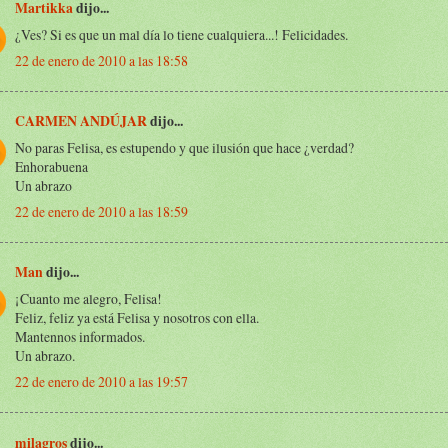
Martikka
dijo...
¿Ves? Si es que un mal día lo tiene cualquiera...! Felicidades.
22 de enero de 2010 a las 18:58
CARMEN ANDÚJAR
dijo...
No paras Felisa, es estupendo y que ilusión que hace ¿verdad?
Enhorabuena
Un abrazo
22 de enero de 2010 a las 18:59
Man
dijo...
¡Cuanto me alegro, Felisa!
Feliz, feliz ya está Felisa y nosotros con ella.
Mantennos informados.
Un abrazo.
22 de enero de 2010 a las 19:57
milagros
dijo...