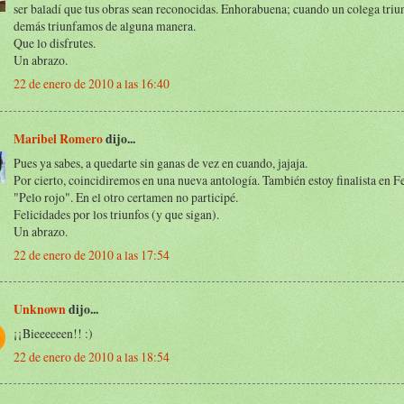
ser baladí que tus obras sean reconocidas. Enhorabuena; cuando un colega triun
demás triunfamos de alguna manera.
Que lo disfrutes.
Un abrazo.
22 de enero de 2010 a las 16:40
Maribel Romero
dijo...
Pues ya sabes, a quedarte sin ganas de vez en cuando, jajaja.
Por cierto, coincidiremos en una nueva antología. También estoy finalista en 
"Pelo rojo". En el otro certamen no participé.
Felicidades por los triunfos (y que sigan).
Un abrazo.
22 de enero de 2010 a las 17:54
Unknown
dijo...
¡¡Bieeeeeen!! :)
22 de enero de 2010 a las 18:54