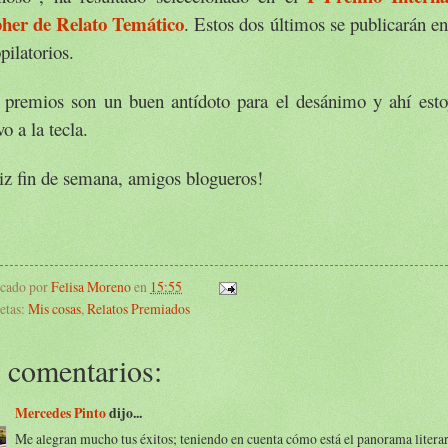
her de Relato Temático
. Estos dos últimos se publicarán en
pilatorios.
 premios son un buen antídoto para el desánimo y ahí esto
o a la tecla.
liz fin de semana, amigos blogueros!
icado por
Felisa Moreno
en
15:55
etas:
Mis cosas
,
Relatos Premiados
 comentarios:
Mercedes Pinto
dijo...
Me alegran mucho tus éxitos; teniendo en cuenta cómo está el panorama literar