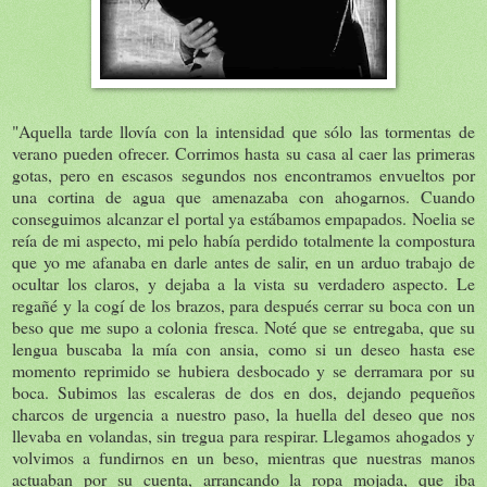
"Aquella tarde llovía con la intensidad que sólo las tormentas de
verano pueden ofrecer. Corrimos hasta su casa al caer las primeras
gotas, pero en escasos segundos nos encontramos envueltos por
una cortina de agua que amenazaba con ahogarnos. Cuando
conseguimos alcanzar el portal ya estábamos empapados. Noelia se
reía de mi aspecto, mi pelo había perdido totalmente la compostura
que yo me afanaba en darle antes de salir, en un arduo trabajo de
ocultar los claros, y dejaba a la vista su verdadero aspecto. Le
regañé y la cogí de los brazos, para después cerrar su boca con un
beso que me supo a colonia fresca. Noté que se entregaba, que su
lengua buscaba la mía con ansia, como si un deseo hasta ese
momento reprimido se hubiera desbocado y se derramara por su
boca. Subimos las escaleras de dos en dos, dejando pequeños
charcos de urgencia a nuestro paso, la huella del deseo que nos
llevaba en volandas, sin tregua para respirar. Llegamos ahogados y
volvimos a fundirnos en un beso, mientras que nuestras manos
actuaban por su cuenta, arrancando la ropa mojada, que iba