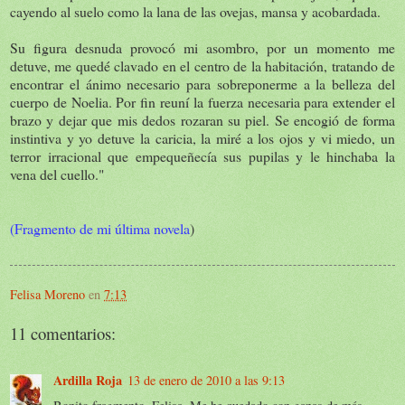
cayendo al suelo como la lana de las ovejas, mansa y acobardada.
Su figura desnuda provocó mi asombro, por un momento me
detuve, me quedé clavado en el centro de la habitación, tratando de
encontrar el ánimo necesario para sobreponerme a la belleza del
cuerpo de Noelia. Por fin reuní la fuerza necesaria para extender el
brazo y dejar que mis dedos rozaran su piel. Se encogió de forma
instintiva y yo detuve la caricia, la miré a los ojos y vi miedo, un
terror irracional que empequeñecía sus pupilas y le hinchaba la
vena del cuello."
(Fragmento de mi última novela
)
Felisa Moreno
en
7:13
11 comentarios:
Ardilla Roja
13 de enero de 2010 a las 9:13