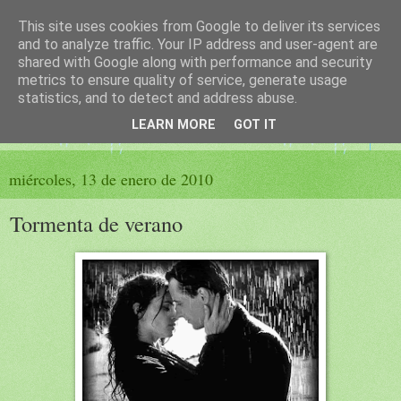
This site uses cookies from Google to deliver its services
El sueño de las palabras
and to analyze traffic. Your IP address and user-agent are
shared with Google along with performance and security
metrics to ensure quality of service, generate usage
PÁGINA LITERARIA DE FELISA MORENO
statistics, and to detect and address abuse.
LEARN MORE
GOT IT
▼
miércoles, 13 de enero de 2010
Tormenta de verano