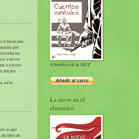
e si haces una
samente por
en todas las
co, a mí los
A beneficio de la AECC
rme a correos
a, ten por
, así te
La nieve en el
almendro
elo es que
 un libro de