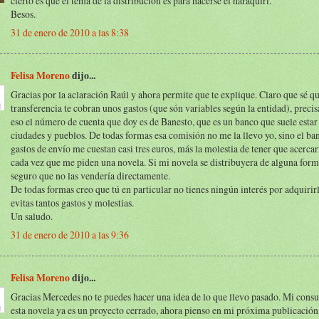
cierto es que el tema de la distribución es para hacerse el haraquiri.
Besos.
31 de enero de 2010 a las 8:38
Felisa Moreno
dijo...
Gracias por la aclaración Raúl y ahora permite que te explique. Claro que sé qu
transferencia te cobran unos gastos (que són variables según la entidad), preci
eso el número de cuenta que doy es de Banesto, que es un banco que suele estar 
ciudades y pueblos. De todas formas esa comisión no me la llevo yo, sino el ban
gastos de envío me cuestan casi tres euros, más la molestia de tener que acerca
cada vez que me piden una novela. Si mi novela se distribuyera de alguna form
seguro que no las vendería directamente.
De todas formas creo que tú en particular no tienes ningún interés por adquirirla
evitas tantos gastos y molestias.
Un saludo.
31 de enero de 2010 a las 9:36
Felisa Moreno
dijo...
Gracias Mercedes no te puedes hacer una idea de lo que llevo pasado. Mi consu
esta novela ya es un proyecto cerrado, ahora pienso en mi próxima publicación,