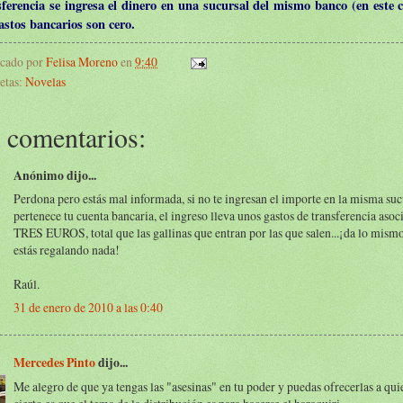
sferencia se ingresa el dinero en una sucursal del mismo banco (en este 
astos bancarios son cero.
icado por
Felisa Moreno
en
9:40
etas:
Novelas
 comentarios:
Anónimo dijo...
Perdona pero estás mal informada, si no te ingresan el importe en la misma sucu
pertenece tu cuenta bancaria, el ingreso lleva unos gastos de transferencia asoc
TRES EUROS, total que las gallinas que entran por las que salen...¡da lo mismo
estás regalando nada!
Raúl.
31 de enero de 2010 a las 0:40
Mercedes Pinto
dijo...
Me alegro de que ya tengas las "asesinas" en tu poder y puedas ofrecerlas a qui