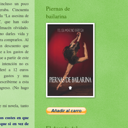
 incluso un poco
Piernas de
eraba. Cincuenta
bailarina
la “La asesina de
”, que han sido
lmacén olvidado.
no darles vida y
era comprarlos. Al
un descuento que
e a los gastos de
e a partir de este
intención no es
nderé a 12 euros
os gastos y una
 escribirme a esta
ngreso. (No hago
 mi novela, tanto
os costes en que
que si en vez de