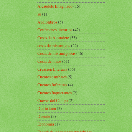
Alcaudete Imaginado
(15)
au
(1)
Audiolibros
(5)
Certámenes literarios
(42)
Cosas de Alcaudete
(33)
cosas de mis amigos
(22)
Cosas de mis amigos/as
(46)
Cosas de niños
(51)
Creación Literaria
(56)
Cuentos caníbales
(5)
Cuentos Infantiles
(4)
Cuentos Inquietantes
(2)
Cuevas del Campo
(2)
Diario Jaén
(3)
Duende
(3)
Economía
(1)
El club de las palabras prohibidas
(11)