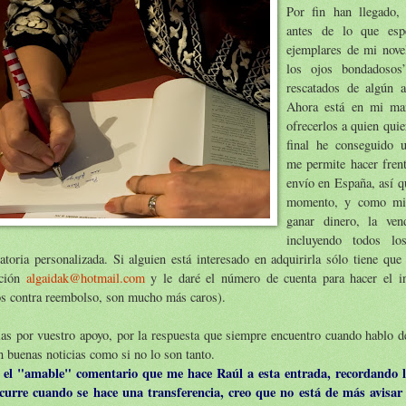
Por fin han llegado,
antes de lo que esp
ejemplares de mi nove
los ojos bondadosos
rescatados de algún a
Ahora está en mi ma
ofrecerlos a quien qui
final he conseguido 
me permite hacer frent
envío en España, así qu
momento, y como mi 
ganar dinero, la ve
incluyendo todos l
atoria personalizada. Si alguien está interesado en adquirirla sólo tiene que
cción
algaidak@hotmail.com
y le daré el número de cuenta para hacer el i
os contra reembolso, son mucho más caros).
as por vuestro apoyo, por la respuesta que siempre encuentro cuando hablo de
n buenas noticias como si no lo son tanto.
 el "amable" comentario que me hace Raúl a esta entrada, recordando l
ncurre cuando se hace una transferencia, creo que no está de más avisar 