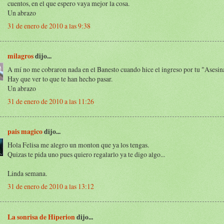
cuentos, en el que espero vaya mejor la cosa.
Un abrazo
31 de enero de 2010 a las 9:38
milagros
dijo...
A mí no me cobraron nada en el Banesto cuando hice el ingreso por tu "Asesina
Hay que ver to que te han hecho pasar.
Un abrazo
31 de enero de 2010 a las 11:26
pais magico
dijo...
Hola Felisa me alegro un monton que ya los tengas.
Quizas te pida uno pues quiero regalarlo ya te digo algo...
Linda semana.
31 de enero de 2010 a las 13:12
La sonrisa de Hiperion
dijo...