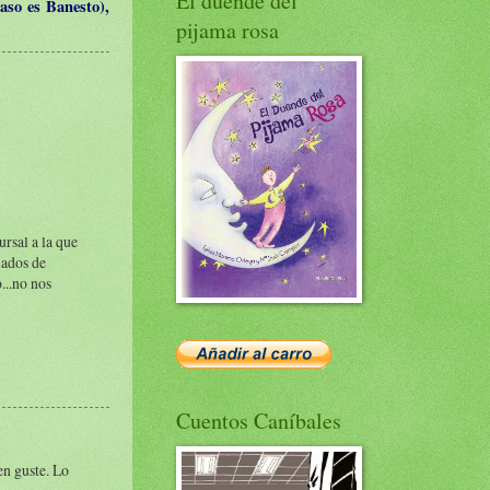
El duende del
caso es Banesto),
pijama rosa
rsal a la que
iados de
...no nos
Cuentos Caníbales
en guste. Lo