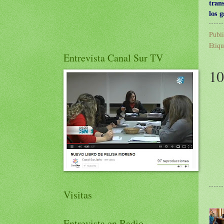
tran
los g
Publ
Etiqu
Entrevista Canal Sur TV
10
Visitas
Entrevista en Radio