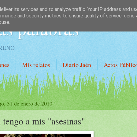
liver its services and to analyze traffic. Your IP address and u
rmance and security metrics to ensure quality of service, gene
as palabras
buse.
ORENO
ones
Mis relatos
Diario Jaén
Actos Públic
o, 31 de enero de 2010
 tengo a mis "asesinas"