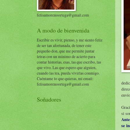
felisamorenoortega@gmail.com
A modo de bienvenida
Escribir es vivir, pienso, y me siento feliz
de ser tan afortunada, de tener este
pequeño don, que me permite juntar
letras con un mínimo de acierto para
contar historias, esas, las que escribo, las
que vivo. Las que espero que alguien,
cuando las lea, pueda vivirlas conmigo.
Cuéntame lo que quieras, mi email:
dedic
felisamorenoortega@gmail.com
dire
enví
Soñadores
Graci
si so
Ante
se i