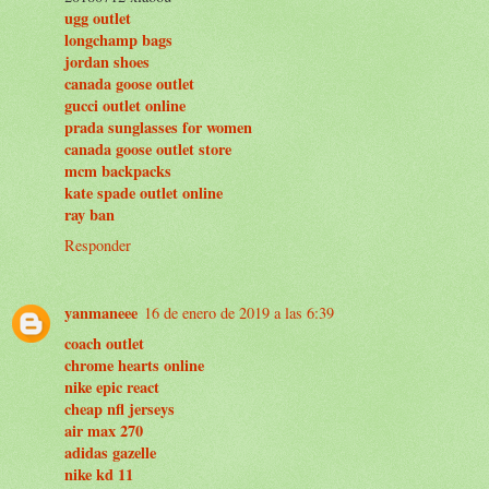
ugg outlet
longchamp bags
jordan shoes
canada goose outlet
gucci outlet online
prada sunglasses for women
canada goose outlet store
mcm backpacks
kate spade outlet online
ray ban
Responder
yanmaneee
16 de enero de 2019 a las 6:39
coach outlet
chrome hearts online
nike epic react
cheap nfl jerseys
air max 270
adidas gazelle
nike kd 11