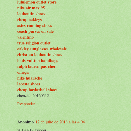
lululemon outlet store
nike air max 95
louboutin shoes
cheap oakleys
asics running shoes
coach purses on sale
valentino
true religion outlet
oakley sunglasses wholesale
christian louboutin shoes
louis vuitton handbags
ralph lauren pas cher
omega
nike huarache
lacoste shoes
cheap basketball shoes
chenzhen20160512
Responder
Anónimo
12 de julio de 2018 a las 4:04
20180712 xiaoou