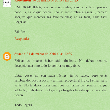
XoseAntón
30 de marzo de 2010 a las 23:23
ENHORABUENA, así en mayúsculas, aunque a ti te parezca
poco. :), es lo que ocurre, uno se acostumbra a ganar..., pero te
aseguro que mereces las felicitaciones; no es fácil, nada fácil
llegar ahí.
Bikiños
Responder
Susana
31 de marzo de 2010 a las 12:39
Felisa: es mucho haber sido finalista. No debes sentirte
decepcionada sino todo lo contrario: muy feliz.
Estas cosas no son nada fáciles, tú lo sabes, pero estás
sembrando, poco a poco, y al final recogerás el fruto, Felisa, ya lo
verás. No te dejes obsesionar por los primeros premios. Sigue
adelante, disfruta de tus logros y otórgales la valía que en realidad
tienen.
Todo llegará.