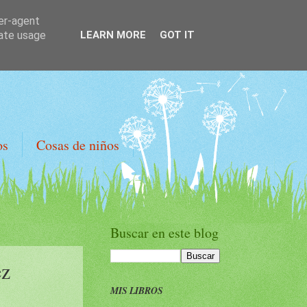
ser-agent
rate usage
LEARN MORE
GOT IT
os
Cosas de niños
Buscar en este blog
ez
MIS LIBROS