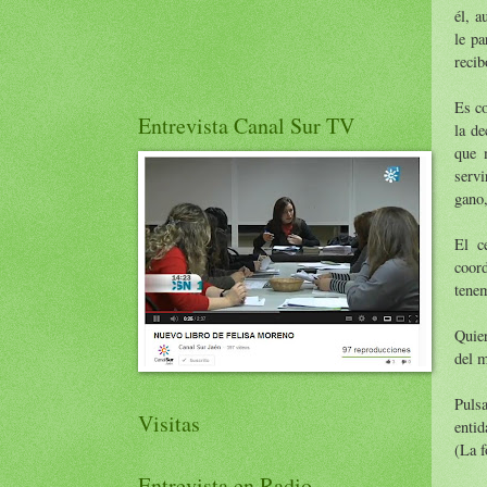
él, a
le pa
recib
Es co
Entrevista Canal Sur TV
la de
que 
servi
gano,
El c
coor
tenem
Quier
del m
Puls
Visitas
entid
(La f
Entrevista en Radio