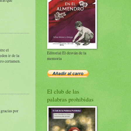
drás que
tre el
Editorial El desván de la
den ir de la
memoria
tro certamen.
El club de las
palabras prohibidas
 gracias por