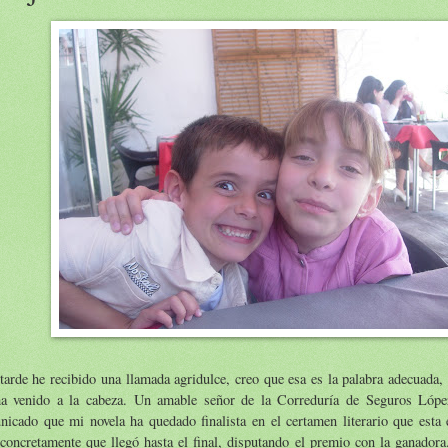
tarde he recibido una llamada agridulce, creo que esa es la palabra adecuada,
a venido a la cabeza. Un amable señor de la Correduría de Seguros Lópe
nicado que mi novela ha quedado finalista en el certamen literario que esta
concretamente que llegó hasta el final, disputando el premio con la ganador