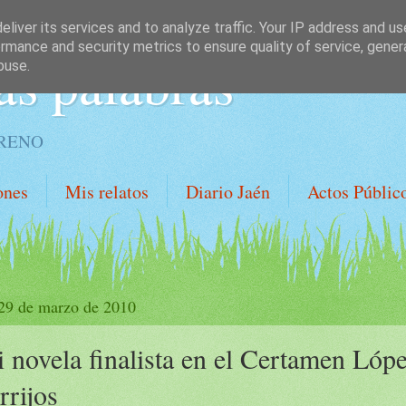
liver its services and to analyze traffic. Your IP address and u
rmance and security metrics to ensure quality of service, gene
as palabras
buse.
ORENO
ones
Mis relatos
Diario Jaén
Actos Públic
 29 de marzo de 2010
 novela finalista en el Certamen Lóp
rrijos