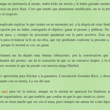
unque no pertenecía al jurado, había leído mi novela y le había gustado mucho,
recía un poco flojo. Creo que tendré que plantearme modificarlo, no es la pr
o al respecto.
mplicado explicar lo que sientes en un momento así, a la alegría de estar final
cepción por no haber conseguido el objetivo: ganar el premio y publicar. No 
me pasa, y siempre he procurado quedarme con la parte positiva. Este s
rá para revitalizar la fe en mi obra, que voy perdiendo conforme la presento 
 porque lo normal es eso, no ganar.
ertamen me ha dejado muy buenas vibraciones, por la conversación que 
dinador del premio, me da la sensación de que es un concurso limpio, y lo 
os reciente lo que ha pasado con nuestra amiga Maribel.
o aprovechar para felicitar a la ganadora, Consolación González Rico, y desea
undo con su novela, La voz del mar.
a
aquí
para ver la noticia, aunque en la misma no aparecen los finalistas p
ad organizadora, así que tendréis que confiar en que lo que cuento es cierto.
oto no tiene mucho que ver con el tema, pero siempre me anima ver a mis hijo