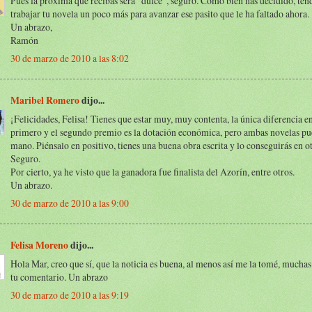
Pues la próxima que recibas será "dulce", seguro. Como bien has decidido, ten
trabajar tu novela un poco más para avanzar ese pasito que le ha faltado ahora.
Un abrazo,
Ramón
30 de marzo de 2010 a las 8:02
Maribel Romero
dijo...
¡Felicidades, Felisa! Tienes que estar muy, muy contenta, la única diferencia en
primero y el segundo premio es la dotación económica, pero ambas novelas pue
mano. Piénsalo en positivo, tienes una buena obra escrita y lo conseguirás en o
Seguro.
Por cierto, ya he visto que la ganadora fue finalista del Azorín, entre otros.
Un abrazo.
30 de marzo de 2010 a las 9:00
Felisa Moreno
dijo...
Hola Mar, creo que sí, que la noticia es buena, al menos así me la tomé, muchas
tu comentario. Un abrazo
30 de marzo de 2010 a las 9:19