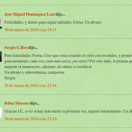
José Miguel Domínguez Leal
dijo...
Felicidades, y ánimo para seguir adelante, Felisa. Un abrazo.
30 de marzo de 2010 a las 19:51
Sergio G.Ros
dijo...
Pues felicidades, Felisa. Creo que estás rozando el cielo con los dedos, y pronto
gran momento, cada vez, estás más cerca, ¿no crees? Por otro lado, si piensas 
mejorar el manuscrito, adelante, de sabios es rectificar.
Un abrazo y enhorabuena, campeona.
Sergio.
30 de marzo de 2010 a las 22:54
Felisa Moreno
dijo...
Gracias J.E., a ver si hay más suerte la próxima vez, seguiré intentándolo. Un a
30 de marzo de 2010 a las 23:10