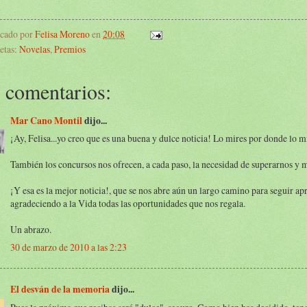
icado por
Felisa Moreno
en
20:08
etas:
Novelas
,
Premios
 comentarios:
Mar Cano Montil
dijo...
¡Ay, Felisa...yo creo que es una buena y dulce noticia! Lo mires por donde lo mi
También los concursos nos ofrecen, a cada paso, la necesidad de superarnos y m
¡Y esa es la mejor noticia!, que se nos abre aún un largo camino para seguir a
agradeciendo a la Vida todas las oportunidades que nos regala.
Un abrazo.
30 de marzo de 2010 a las 2:23
El desván de la memoria
dijo...