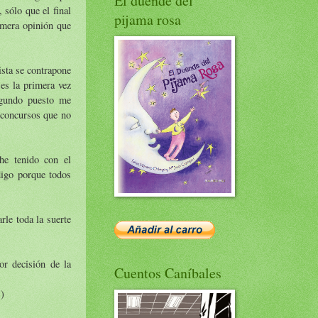
El duende del
 sólo que el final
pijama rosa
imera opinión que
ista se contrapone
es la primera vez
egundo puesto me
a concursos que no
he tenido con el
digo porque todos
rle toda la suerte
or decisión de la
Cuentos Caníbales
s)