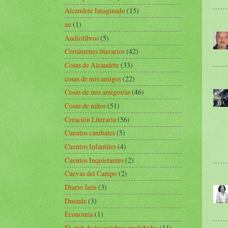
Alcaudete Imaginado
(15)
au
(1)
Audiolibros
(5)
Certámenes literarios
(42)
Cosas de Alcaudete
(33)
cosas de mis amigos
(22)
Cosas de mis amigos/as
(46)
Cosas de niños
(51)
Creación Literaria
(56)
Cuentos caníbales
(5)
Cuentos Infantiles
(4)
Cuentos Inquietantes
(2)
Cuevas del Campo
(2)
Diario Jaén
(3)
Duende
(3)
Economía
(1)
El club de las palabras prohibidas
(11)