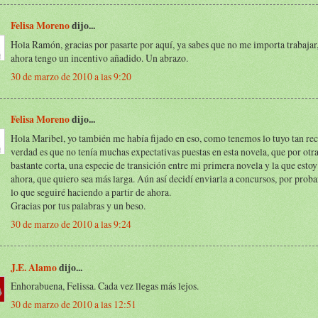
Felisa Moreno
dijo...
Hola Ramón, gracias por pasarte por aquí, ya sabes que no me importa trabaja
ahora tengo un incentivo añadido. Un abrazo.
30 de marzo de 2010 a las 9:20
Felisa Moreno
dijo...
Hola Maribel, yo también me había fijado en eso, como tenemos lo tuyo tan rec
verdad es que no tenía muchas expectativas puestas en esta novela, que por otra
bastante corta, una especie de transición entre mi primera novela y la que esto
ahora, que quiero sea más larga. Aún así decidí enviarla a concursos, por probar
lo que seguiré haciendo a partir de ahora.
Gracias por tus palabras y un beso.
30 de marzo de 2010 a las 9:24
J.E. Alamo
dijo...
Enhorabuena, Felissa. Cada vez llegas más lejos.
30 de marzo de 2010 a las 12:51