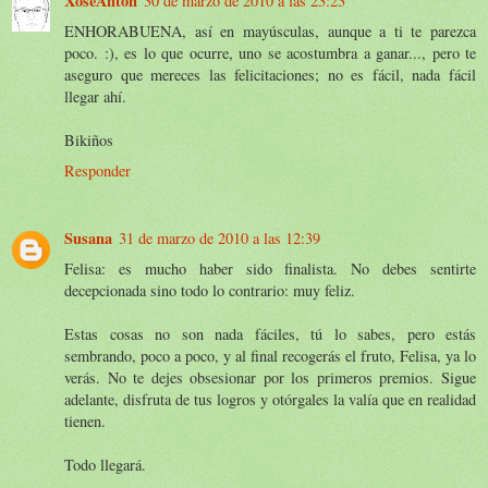
XoseAntón
30 de marzo de 2010 a las 23:23
ENHORABUENA, así en mayúsculas, aunque a ti te parezca
poco. :), es lo que ocurre, uno se acostumbra a ganar..., pero te
aseguro que mereces las felicitaciones; no es fácil, nada fácil
llegar ahí.
Bikiños
Responder
Susana
31 de marzo de 2010 a las 12:39
Felisa: es mucho haber sido finalista. No debes sentirte
decepcionada sino todo lo contrario: muy feliz.
Estas cosas no son nada fáciles, tú lo sabes, pero estás
sembrando, poco a poco, y al final recogerás el fruto, Felisa, ya lo
verás. No te dejes obsesionar por los primeros premios. Sigue
adelante, disfruta de tus logros y otórgales la valía que en realidad
tienen.
Todo llegará.