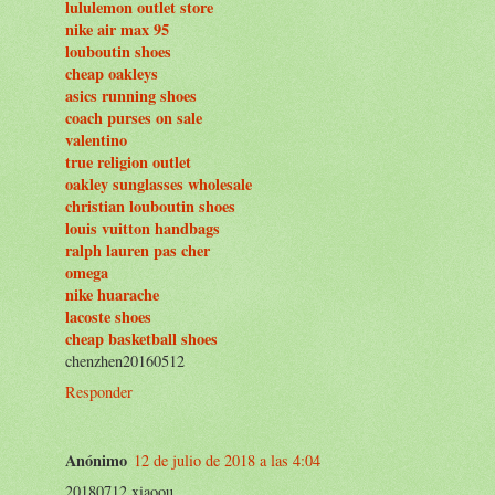
lululemon outlet store
nike air max 95
louboutin shoes
cheap oakleys
asics running shoes
coach purses on sale
valentino
true religion outlet
oakley sunglasses wholesale
christian louboutin shoes
louis vuitton handbags
ralph lauren pas cher
omega
nike huarache
lacoste shoes
cheap basketball shoes
chenzhen20160512
Responder
Anónimo
12 de julio de 2018 a las 4:04
20180712 xiaoou