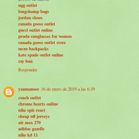
ugg outlet
longchamp bags
jordan shoes
canada goose outlet
gucci outlet online
prada sunglasses for women
canada goose outlet store
mcm backpacks
kate spade outlet online
ray ban
Responder
yanmaneee
16 de enero de 2019 a las 6:39
coach outlet
chrome hearts online
nike epic react
cheap nfl jerseys
air max 270
adidas gazelle
nike kd 11