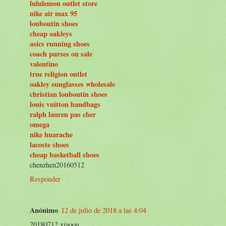
lululemon outlet store
nike air max 95
louboutin shoes
cheap oakleys
asics running shoes
coach purses on sale
valentino
true religion outlet
oakley sunglasses wholesale
christian louboutin shoes
louis vuitton handbags
ralph lauren pas cher
omega
nike huarache
lacoste shoes
cheap basketball shoes
chenzhen20160512
Responder
Anónimo
12 de julio de 2018 a las 4:04
20180712 xiaoou