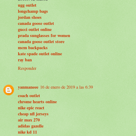
ugg outlet
longchamp bags
jordan shoes
canada goose outlet
gucci outlet online
prada sunglasses for women
canada goose outlet store
mcm backpacks
kate spade outlet online
ray ban
Responder
yanmaneee
16 de enero de 2019 a las 6:39
coach outlet
chrome hearts online
nike epic react
cheap nfl jerseys
air max 270
adidas gazelle
nike kd 11