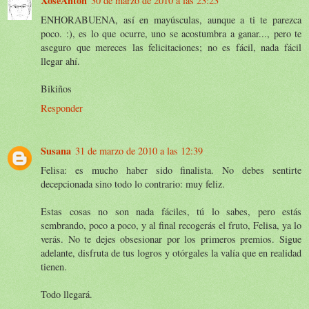
XoseAntón
30 de marzo de 2010 a las 23:23
ENHORABUENA, así en mayúsculas, aunque a ti te parezca
poco. :), es lo que ocurre, uno se acostumbra a ganar..., pero te
aseguro que mereces las felicitaciones; no es fácil, nada fácil
llegar ahí.
Bikiños
Responder
Susana
31 de marzo de 2010 a las 12:39
Felisa: es mucho haber sido finalista. No debes sentirte
decepcionada sino todo lo contrario: muy feliz.
Estas cosas no son nada fáciles, tú lo sabes, pero estás
sembrando, poco a poco, y al final recogerás el fruto, Felisa, ya lo
verás. No te dejes obsesionar por los primeros premios. Sigue
adelante, disfruta de tus logros y otórgales la valía que en realidad
tienen.
Todo llegará.