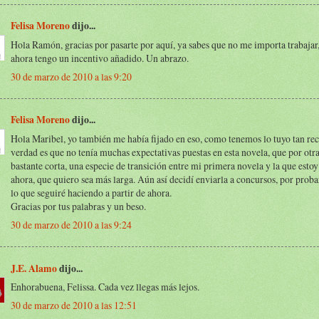
Felisa Moreno
dijo...
Hola Ramón, gracias por pasarte por aquí, ya sabes que no me importa trabaja
ahora tengo un incentivo añadido. Un abrazo.
30 de marzo de 2010 a las 9:20
Felisa Moreno
dijo...
Hola Maribel, yo también me había fijado en eso, como tenemos lo tuyo tan rec
verdad es que no tenía muchas expectativas puestas en esta novela, que por otra
bastante corta, una especie de transición entre mi primera novela y la que esto
ahora, que quiero sea más larga. Aún así decidí enviarla a concursos, por probar
lo que seguiré haciendo a partir de ahora.
Gracias por tus palabras y un beso.
30 de marzo de 2010 a las 9:24
J.E. Alamo
dijo...
Enhorabuena, Felissa. Cada vez llegas más lejos.
30 de marzo de 2010 a las 12:51