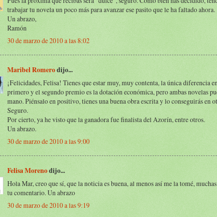
Pues la próxima que recibas será "dulce", seguro. Como bien has decidido, ten
trabajar tu novela un poco más para avanzar ese pasito que le ha faltado ahora.
Un abrazo,
Ramón
30 de marzo de 2010 a las 8:02
Maribel Romero
dijo...
¡Felicidades, Felisa! Tienes que estar muy, muy contenta, la única diferencia en
primero y el segundo premio es la dotación económica, pero ambas novelas pue
mano. Piénsalo en positivo, tienes una buena obra escrita y lo conseguirás en o
Seguro.
Por cierto, ya he visto que la ganadora fue finalista del Azorín, entre otros.
Un abrazo.
30 de marzo de 2010 a las 9:00
Felisa Moreno
dijo...
Hola Mar, creo que sí, que la noticia es buena, al menos así me la tomé, muchas
tu comentario. Un abrazo
30 de marzo de 2010 a las 9:19