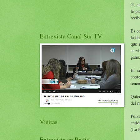
él, a
le pa
recib
Es co
Entrevista Canal Sur TV
la de
que 
servi
gano,
El c
coor
tenem
Quier
del m
Puls
Visitas
entid
(La f
Entrevista en Radio