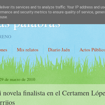
liver its services and to analyze traffic. Your IP address and u
rmance and security metrics to ensure quality of service, gene
as palabras
buse.
ORENO
ones
Mis relatos
Diario Jaén
Actos Públic
 29 de marzo de 2010
 novela finalista en el Certamen Lóp
rrijos