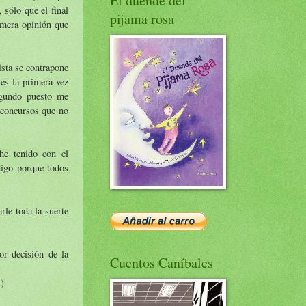
El duende del
 sólo que el final
pijama rosa
imera opinión que
ista se contrapone
es la primera vez
egundo puesto me
a concursos que no
he tenido con el
digo porque todos
rle toda la suerte
or decisión de la
Cuentos Caníbales
s)