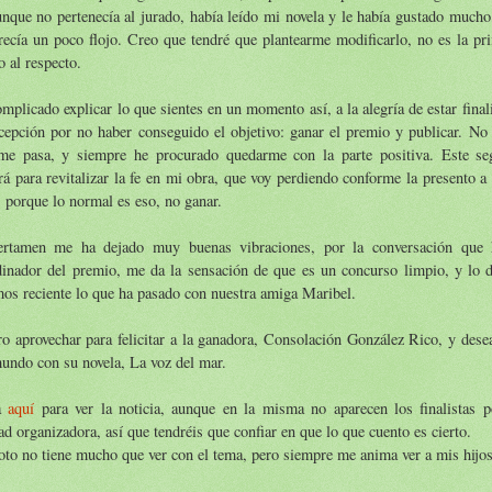
unque no pertenecía al jurado, había leído mi novela y le había gustado mucho,
recía un poco flojo. Creo que tendré que plantearme modificarlo, no es la pr
o al respecto.
mplicado explicar lo que sientes en un momento así, a la alegría de estar final
cepción por no haber conseguido el objetivo: ganar el premio y publicar. No 
me pasa, y siempre he procurado quedarme con la parte positiva. Este s
rá para revitalizar la fe en mi obra, que voy perdiendo conforme la presento 
 porque lo normal es eso, no ganar.
ertamen me ha dejado muy buenas vibraciones, por la conversación que 
dinador del premio, me da la sensación de que es un concurso limpio, y lo 
os reciente lo que ha pasado con nuestra amiga Maribel.
o aprovechar para felicitar a la ganadora, Consolación González Rico, y desea
undo con su novela, La voz del mar.
a
aquí
para ver la noticia, aunque en la misma no aparecen los finalistas p
ad organizadora, así que tendréis que confiar en que lo que cuento es cierto.
oto no tiene mucho que ver con el tema, pero siempre me anima ver a mis hijo