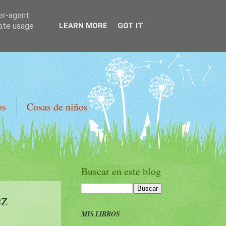
ser-agent
rate usage
LEARN MORE
GOT IT
os
Cosas de niños
Buscar en este blog
ez
MIS LIBROS