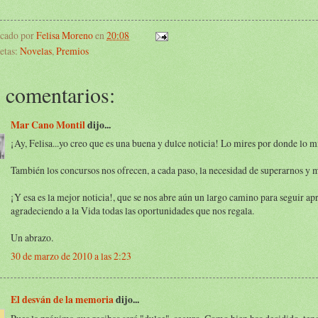
icado por
Felisa Moreno
en
20:08
etas:
Novelas
,
Premios
 comentarios:
Mar Cano Montil
dijo...
¡Ay, Felisa...yo creo que es una buena y dulce noticia! Lo mires por donde lo mi
También los concursos nos ofrecen, a cada paso, la necesidad de superarnos y m
¡Y esa es la mejor noticia!, que se nos abre aún un largo camino para seguir a
agradeciendo a la Vida todas las oportunidades que nos regala.
Un abrazo.
30 de marzo de 2010 a las 2:23
El desván de la memoria
dijo...