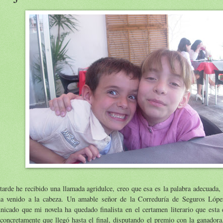
tarde he recibido una llamada agridulce, creo que esa es la palabra adecuada,
a venido a la cabeza. Un amable señor de la Correduría de Seguros Lópe
nicado que mi novela ha quedado finalista en el certamen literario que esta
concretamente que llegó hasta el final, disputando el premio con la ganador