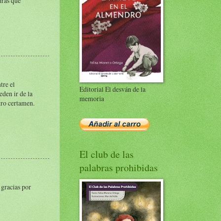
drás que
tre el
Editorial El desván de la
den ir de la
memoria
tro certamen.
El club de las
palabras prohibidas
 gracias por