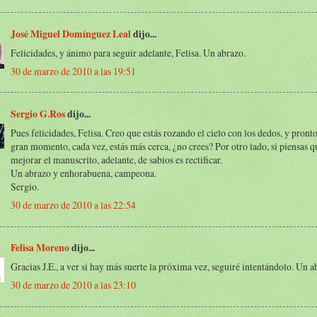
José Miguel Domínguez Leal
dijo...
Felicidades, y ánimo para seguir adelante, Felisa. Un abrazo.
30 de marzo de 2010 a las 19:51
Sergio G.Ros
dijo...
Pues felicidades, Felisa. Creo que estás rozando el cielo con los dedos, y pronto
gran momento, cada vez, estás más cerca, ¿no crees? Por otro lado, si piensas 
mejorar el manuscrito, adelante, de sabios es rectificar.
Un abrazo y enhorabuena, campeona.
Sergio.
30 de marzo de 2010 a las 22:54
Felisa Moreno
dijo...
Gracias J.E., a ver si hay más suerte la próxima vez, seguiré intentándolo. Un a
30 de marzo de 2010 a las 23:10