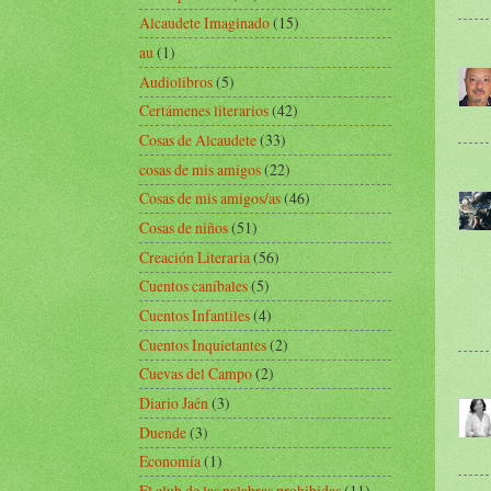
Alcaudete Imaginado
(15)
au
(1)
Audiolibros
(5)
Certámenes literarios
(42)
Cosas de Alcaudete
(33)
cosas de mis amigos
(22)
Cosas de mis amigos/as
(46)
Cosas de niños
(51)
Creación Literaria
(56)
Cuentos caníbales
(5)
Cuentos Infantiles
(4)
Cuentos Inquietantes
(2)
Cuevas del Campo
(2)
Diario Jaén
(3)
Duende
(3)
Economía
(1)
El club de las palabras prohibidas
(11)