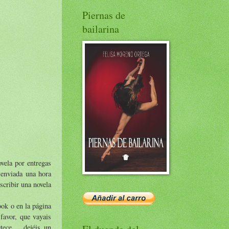
Piernas de
bailarina
vela por entregas
 enviada una hora
scribir una novela
ook o en la página
 favor, que vayais
tece,... dejéis un