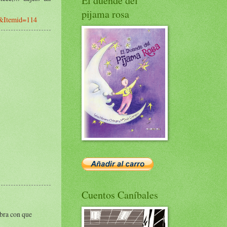
El duende del
pijama rosa
1&Itemid=114
Cuentos Caníbales
obra con que