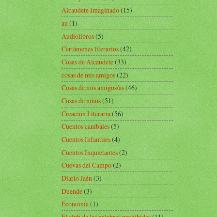
Alcaudete Imaginado
(15)
au
(1)
Audiolibros
(5)
Certámenes literarios
(42)
Cosas de Alcaudete
(33)
cosas de mis amigos
(22)
Cosas de mis amigos/as
(46)
Cosas de niños
(51)
Creación Literaria
(56)
Cuentos caníbales
(5)
Cuentos Infantiles
(4)
Cuentos Inquietantes
(2)
Cuevas del Campo
(2)
Diario Jaén
(3)
Duende
(3)
Economía
(1)
El club de las palabras prohibidas
(11)