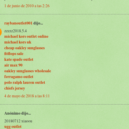
1 de junio de 2010 a las 2:26
raybanoutlet001
dijo...
zzzzz2018.5.4
michael kors outlet online
michael kors uk
cheap oakley sunglasses
fitflops sale
kate spade outlet
air max 90
oakley sunglasses wholesale
ferragamo outlet
polo ralph lauren outlet
chiefs jersey
4 de mayo de 2018 a las 8:11
Anónimo dijo...
20180712 xiaoou
ugg outlet