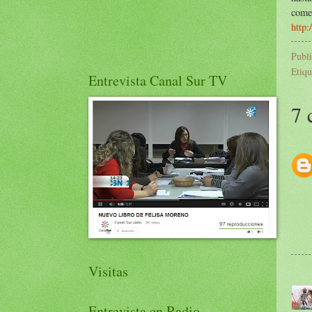
comen
http
Publ
Etiqu
Entrevista Canal Sur TV
7 
Visitas
Entrevista en Radio