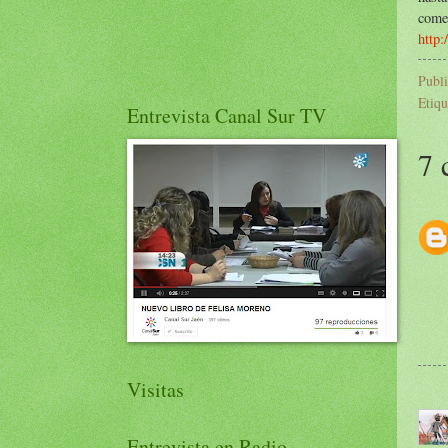
comen
http
Publ
Etiqu
Entrevista Canal Sur TV
7 
Visitas
Entrevista en Radio