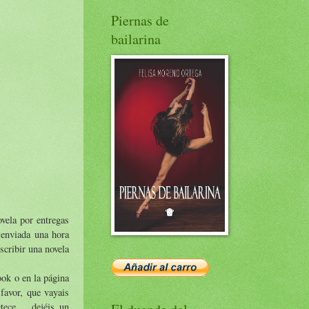
Piernas de
bailarina
vela por entregas
 enviada una hora
scribir una novela
ook o en la página
 favor, que vayais
tece,... dejéis un