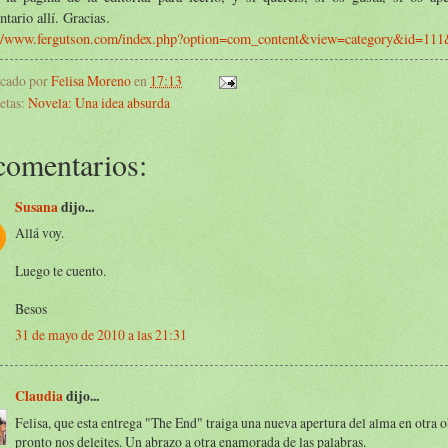
tario allí. Gracias.
://www.fergutson.com/index.php?option=com_content&view=category&id=11
icado por
Felisa Moreno
en
17:13
etas:
Novela: Una idea absurda
comentarios:
Susana
dijo...
Allá voy.
Luego te cuento.
Besos
31 de mayo de 2010 a las 21:31
Claudia
dijo...
Felisa, que esta entrega "The End" traiga una nueva apertura del alma en otra 
pronto nos deleites. Un abrazo a otra enamorada de las palabras.