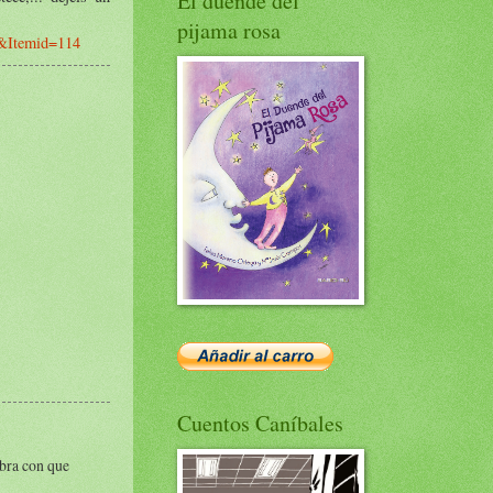
El duende del
pijama rosa
1&Itemid=114
Cuentos Caníbales
obra con que