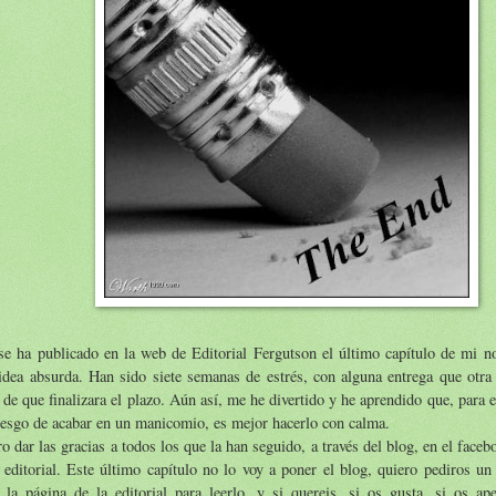
e ha publicado en la web de Editorial Fergutson el último capítulo de mi no
idea absurda. Han sido siete semanas de estrés, con alguna entrega que otra
 de que finalizara el plazo. Aún así, me he divertido y he aprendido que, para e
iesgo de acabar en un manicomio, es mejor hacerlo con calma.
o dar las gracias a todos los que la han seguido, a través del blog, en el faceb
 editorial. Este último capítulo no lo voy a poner el blog, quiero pediros un
 la página de la editorial para leerlo, y si quereis, si os gusta, si os ape