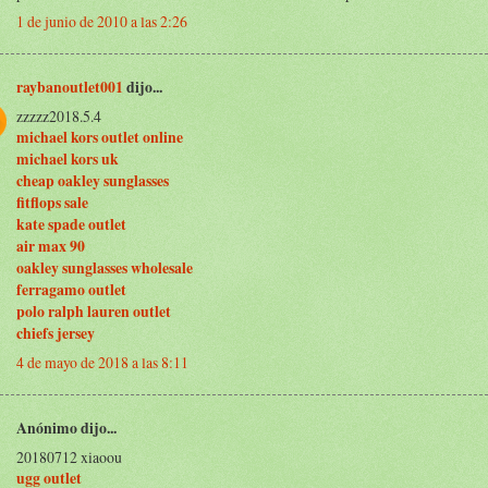
1 de junio de 2010 a las 2:26
raybanoutlet001
dijo...
zzzzz2018.5.4
michael kors outlet online
michael kors uk
cheap oakley sunglasses
fitflops sale
kate spade outlet
air max 90
oakley sunglasses wholesale
ferragamo outlet
polo ralph lauren outlet
chiefs jersey
4 de mayo de 2018 a las 8:11
Anónimo dijo...
20180712 xiaoou
ugg outlet