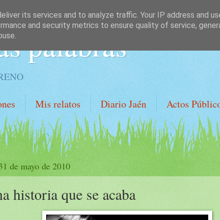
liver its services and to analyze traffic. Your IP address and u
rmance and security metrics to ensure quality of service, gene
as palabras
buse.
ORENO
ones
Mis relatos
Diario Jaén
Actos Públic
 31 de mayo de 2010
a historia que se acaba