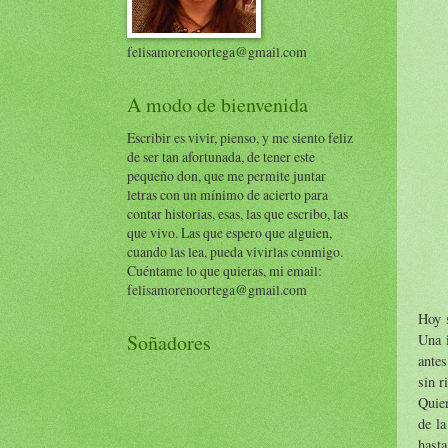
felisamorenoortega@gmail.com
A modo de bienvenida
Escribir es vivir, pienso, y me siento feliz
de ser tan afortunada, de tener este
pequeño don, que me permite juntar
letras con un mínimo de acierto para
contar historias, esas, las que escribo, las
que vivo. Las que espero que alguien,
cuando las lea, pueda vivirlas conmigo.
Cuéntame lo que quieras, mi email:
felisamorenoortega@gmail.com
Hoy s
Soñadores
Una 
antes
sin r
Quier
de la
hasta