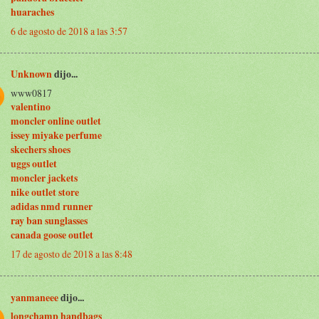
huaraches
6 de agosto de 2018 a las 3:57
Unknown
dijo...
www0817
valentino
moncler online outlet
issey miyake perfume
skechers shoes
uggs outlet
moncler jackets
nike outlet store
adidas nmd runner
ray ban sunglasses
canada goose outlet
17 de agosto de 2018 a las 8:48
yanmaneee
dijo...
longchamp handbags