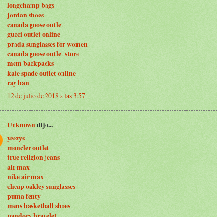
longchamp bags
jordan shoes
canada goose outlet
gucci outlet online
prada sunglasses for women
canada goose outlet store
mcm backpacks
kate spade outlet online
ray ban
12 de julio de 2018 a las 3:57
Unknown
dijo...
yeezys
moncler outlet
true religion jeans
air max
nike air max
cheap oakley sunglasses
puma fenty
mens basketball shoes
pandora bracelet