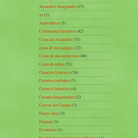
Alcaudete Imaginado
(15)
au
(1)
Audiolibros
(5)
Certámenes literarios
(42)
Cosas de Alcaudete
(33)
cosas de mis amigos
(22)
Cosas de mis amigos/as
(46)
Cosas de niños
(51)
Creación Literaria
(56)
Cuentos caníbales
(5)
Cuentos Infantiles
(4)
Cuentos Inquietantes
(2)
Cuevas del Campo
(2)
Diario Jaén
(3)
Duende
(3)
Economía
(1)
El club de las palabras prohibidas
(11)