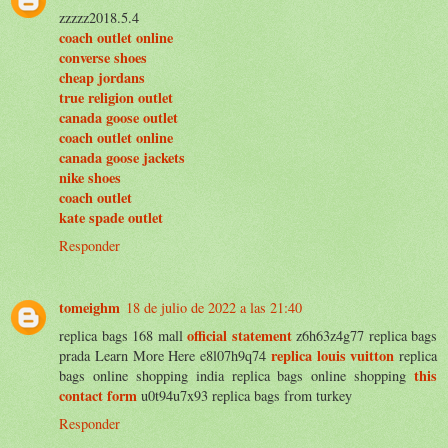
zzzzz2018.5.4
coach outlet online
converse shoes
cheap jordans
true religion outlet
canada goose outlet
coach outlet online
canada goose jackets
nike shoes
coach outlet
kate spade outlet
Responder
tomeighm
18 de julio de 2022 a las 21:40
official statement
replica bags 168 mall
z6h63z4g77 replica bags
replica louis vuitton
prada Learn More Here e8l07h9q74
replica
this
bags online shopping india replica bags online shopping
contact form
u0t94u7x93 replica bags from turkey
Responder