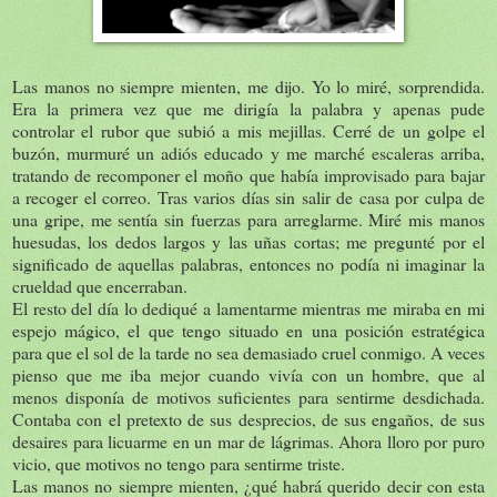
Las manos no siempre mienten, me dijo. Yo lo miré, sorprendida.
Era la primera vez que me dirigía la palabra y apenas pude
controlar el rubor que subió a mis mejillas. Cerré de un golpe el
buzón, murmuré un adiós educado y me marché escaleras arriba,
tratando de recomponer el moño que había improvisado para bajar
a recoger el correo. Tras varios días sin salir de casa por culpa de
una gripe, me sentía sin fuerzas para arreglarme. Miré mis manos
huesudas, los dedos largos y las uñas cortas; me pregunté por el
significado de aquellas palabras, entonces no podía ni imaginar la
crueldad que encerraban.
El resto del día lo dediqué a lamentarme mientras me miraba en mi
espejo mágico, el que tengo situado en una posición estratégica
para que el sol de la tarde no sea demasiado cruel conmigo. A veces
pienso que me iba mejor cuando vivía con un hombre, que al
menos disponía de motivos suficientes para sentirme desdichada.
Contaba con el pretexto de sus desprecios, de sus engaños, de sus
desaires para licuarme en un mar de lágrimas. Ahora lloro por puro
vicio, que motivos no tengo para sentirme triste.
Las manos no siempre mienten, ¿qué habrá querido decir con esta