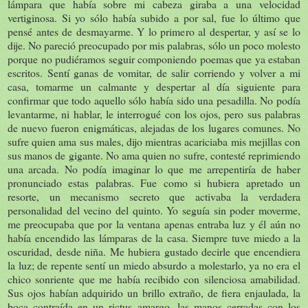
lámpara que había sobre mi cabeza giraba a una velocidad
vertiginosa. Si yo sólo había subido a por sal, fue lo último que
pensé antes de desmayarme. Y lo primero al despertar, y así se lo
dije. No pareció preocupado por mis palabras, sólo un poco molesto
porque no pudiéramos seguir componiendo poemas que ya estaban
escritos. Sentí ganas de vomitar, de salir corriendo y volver a mi
casa, tomarme un calmante y despertar al día siguiente para
confirmar que todo aquello sólo había sido una pesadilla. No podía
levantarme, ni hablar, le interrogué con los ojos, pero sus palabras
de nuevo fueron enigmáticas, alejadas de los lugares comunes. No
sufre quien ama sus males, dijo mientras acariciaba mis mejillas con
sus manos de gigante. No ama quien no sufre, contesté reprimiendo
una arcada. No podía imaginar lo que me arrepentiría de haber
pronunciado estas palabras. Fue como si hubiera apretado un
resorte, un mecanismo secreto que activaba la verdadera
personalidad del vecino del quinto. Yo seguía sin poder moverme,
me preocupaba que por la ventana apenas entraba luz y él aún no
había encendido las lámparas de la casa. Siempre tuve miedo a la
oscuridad, desde niña. Me hubiera gustado decirle que encendiera
la luz; de repente sentí un miedo absurdo a molestarlo, ya no era el
chico sonriente que me había recibido con silenciosa amabilidad.
Sus ojos habían adquirido un brillo extraño, de fiera enjaulada, la
boca contraída en un rictus amargo, las manos cerradas con los