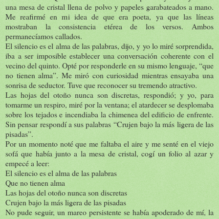
una mesa de cristal llena de polvo y papeles garabateados a mano.
Me reafirmé en mi idea de que era poeta, ya que las líneas
mostraban la consistencia etérea de los versos. Ambos
permanecíamos callados.
El silencio es el alma de las palabras, dijo, y yo lo miré sorprendida,
iba a ser imposible establecer una conversación coherente con el
vecino del quinto. Opté por responderle en su mismo lenguaje, “que
no tienen alma”. Me miró con curiosidad mientras ensayaba una
sonrisa de seductor. Tuve que reconocer su tremendo atractivo.
Las hojas del otoño nunca son discretas, respondió; y yo, para
tomarme un respiro, miré por la ventana; el atardecer se desplomaba
sobre los tejados e incendiaba la chimenea del edificio de enfrente.
Sin pensar respondí a sus palabras “Crujen bajo la más ligera de las
pisadas”.
Por un momento noté que me faltaba el aire y me senté en el viejo
sofá que había junto a la mesa de cristal, cogí un folio al azar y
empecé a leer:
El silencio es el alma de las palabras
Que no tienen alma
Las hojas del otoño nunca son discretas
Crujen bajo la más ligera de las pisadas
No pude seguir, un mareo persistente se había apoderado de mí, la