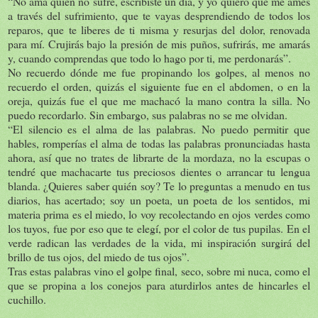
“No ama quien no sufre, escribiste un día, y yo quiero que me ames
a través del sufrimiento, que te vayas desprendiendo de todos los
reparos, que te liberes de ti misma y resurjas del dolor, renovada
para mí. Crujirás bajo la presión de mis puños, sufrirás, me amarás
y, cuando comprendas que todo lo hago por ti, me perdonarás”.
No recuerdo dónde me fue propinando los golpes, al menos no
recuerdo el orden, quizás el siguiente fue en el abdomen, o en la
oreja, quizás fue el que me machacó la mano contra la silla. No
puedo recordarlo. Sin embargo, sus palabras no se me olvidan.
“El silencio es el alma de las palabras. No puedo permitir que
hables, romperías el alma de todas las palabras pronunciadas hasta
ahora, así que no trates de librarte de la mordaza, no la escupas o
tendré que machacarte tus preciosos dientes o arrancar tu lengua
blanda. ¿Quieres saber quién soy? Te lo preguntas a menudo en tus
diarios, has acertado; soy un poeta, un poeta de los sentidos, mi
materia prima es el miedo, lo voy recolectando en ojos verdes como
los tuyos, fue por eso que te elegí, por el color de tus pupilas. En el
verde radican las verdades de la vida, mi inspiración surgirá del
brillo de tus ojos, del miedo de tus ojos”.
Tras estas palabras vino el golpe final, seco, sobre mi nuca, como el
que se propina a los conejos para aturdirlos antes de hincarles el
cuchillo.