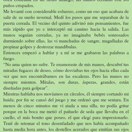
puños crispados.
Me levanté con considerable esfuerzo, como un oso que acabara de
salir de su sueño invernal. Medí los pasos que me separaban de la
puerta cerrada. El vecino del quinto adivinó mis pensamientos, fue
más rápido que yo e interceptó mi camino hacia la salida. Las
manos seguían cerradas, ya no imaginaba bebés sonrosados
durmiendo sobre ellas, las vi manchadas de sangre, magulladas de
propinar golpes y destrozar mandíbulas.
Entonces empezó a hablar y a mí se me grabaron las palabras a
fuego.
“No ama quien no sufre. Te enamoraste de mis manos, descubrí tus
miradas fugaces de deseo, cómo desviabas tus ojos hacia ellas cada
vez que nos encontrábamos en las escaleras. Pero las manos no
siempre mienten. Míralas, son duras, ásperas, grandes, están
diseñadas para golpear”.
Mientras hablaba nos movíamos en círculos, él siempre cortando mi
huida; por fin se cansó del juego y me ordenó que me sentara. En
menos de cinco minutos me vi atada a una silla, no podía gritar
porque en la boca me metió el pañuelo de seda que llevaba en el
cuello, el más bonito que poseo, el que elegí para impresionarlo.
Traté de retomar el tono desenfadado que nos había acompañado
hasta media hora antes, los destellos acerados que emitían sus ojos