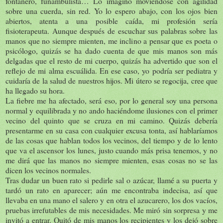
fontanero, funambulista… Lo imagino moviéndose con agilidad
sobre una cuerda, sin red. Yo lo espero abajo, con los ojos bien
abiertos, atenta a una posible caída, mi profesión sería
fisioterapeuta. Aunque después de escuchar sus palabras sobre las
manos que no siempre mienten, me inclino a pensar que es poeta o
psicólogo, quizás se ha dado cuenta de que mis manos son más
delgadas que el resto de mi cuerpo, quizás ha advertido que son el
reflejo de mi alma escuálida. En ese caso, yo podría ser pediatra y
cuidaría de la salud de nuestros hijos. Mi útero se regocija, cree que
ha llegado su hora.
La fiebre me ha afectado, será eso, por lo general soy una persona
normal y equilibrada y no ando haciéndome ilusiones con el primer
vecino del quinto que se cruza en mi camino. Quizás debería
presentarme en su casa con cualquier excusa tonta, así hablaríamos
de las cosas que hablan todos los vecinos, del tiempo y de lo lento
que va el ascensor los lunes, justo cuando más prisa tenemos, y no
me dirá que las manos no siempre mienten, esas cosas no se las
dicen los vecinos normales.
Tras dudar un buen rato si pedirle sal o azúcar, llamé a su puerta y
tardó un rato en aparecer; aún me encontraba indecisa, así que
llevaba en una mano el salero y en otra el azucarero, los dos vacíos,
pruebas irrefutables de mis necesidades. Me miró sin sorpresa y me
invitó a entrar. Quitó de mis manos los recipientes y los dejó sobre