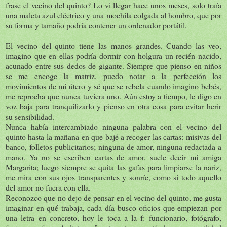
frase el vecino del quinto? Lo vi llegar hace unos meses, solo traía
una maleta azul eléctrico y una mochila colgada al hombro, que por
su forma y tamaño podría contener un ordenador portátil.
El vecino del quinto tiene las manos grandes. Cuando las veo,
imagino que en ellas podría dormir con holgura un recién nacido,
acunado entre sus dedos de gigante. Siempre que pienso en niños
se me encoge la matriz, puedo notar a la perfección los
movimientos de mi útero y sé que se rebela cuando imagino bebés,
me reprocha que nunca tuviera uno. Aún estoy a tiempo, le digo en
voz baja para tranquilizarlo y pienso en otra cosa para evitar herir
su sensibilidad.
Nunca había intercambiado ninguna palabra con el vecino del
quinto hasta la mañana en que bajé a recoger las cartas: misivas del
banco, folletos publicitarios; ninguna de amor, ninguna redactada a
mano. Ya no se escriben cartas de amor, suele decir mi amiga
Margarita; luego siempre se quita las gafas para limpiarse la nariz,
me mira con sus ojos transparentes y sonríe, como si todo aquello
del amor no fuera con ella.
Reconozco que no dejo de pensar en el vecino del quinto, me gusta
imaginar en qué trabaja, cada día busco oficios que empiezan por
una letra en concreto, hoy le toca a la f: funcionario, fotógrafo,