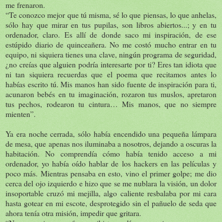
me frenaron.
“Te conozco mejor que tú misma, sé lo que piensas, lo que anhelas,
sólo hay que mirar en tus pupilas, son libros abiertos...; y en tu
ordenador, claro. Es allí de donde saco mi inspiración, de ese
estúpido diario de quinceañera. No me costó mucho entrar en tu
equipo, ni siquiera tienes una clave, ningún programa de seguridad,
¿no creías que alguien podría interesarte por ti? Eres tan idiota que
ni tan siquiera recuerdas que el poema que recitamos antes lo
habías escrito tú. Mis manos han sido fuente de inspiración para ti,
acunaron bebés en tu imaginación, rozaron tus muslos, apretaron
tus pechos, rodearon tu cintura… Mis manos, que no siempre
mienten”.
Ya era noche cerrada, sólo había encendido una pequeña lámpara
de mesa, que apenas nos iluminaba a nosotros, dejando a oscuras la
habitación. No comprendía cómo había tenido acceso a mi
ordenador, yo había oído hablar de los hackers en las películas y
poco más. Mientras pensaba en esto, vino el primer golpe; me dio
cerca del ojo izquierdo e hizo que se me nublara la visión, un dolor
insoportable cruzó mi mejilla, algo caliente resbalaba por mi cara
hasta gotear en mi escote, desprotegido sin el pañuelo de seda que
ahora tenía otra misión, impedir que gritara.