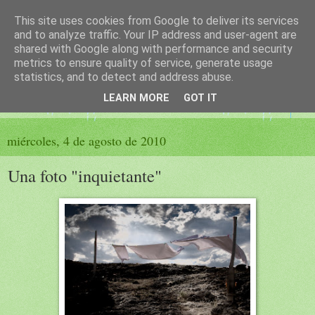
This site uses cookies from Google to deliver its services
El sueño de las palabras
and to analyze traffic. Your IP address and user-agent are
shared with Google along with performance and security
metrics to ensure quality of service, generate usage
PÁGINA LITERARIA DE FELISA MORENO
statistics, and to detect and address abuse.
LEARN MORE
GOT IT
▼
miércoles, 4 de agosto de 2010
Una foto "inquietante"