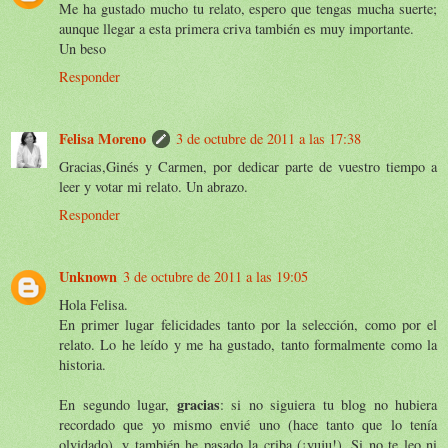
Me ha gustado mucho tu relato, espero que tengas mucha suerte;
aunque llegar a esta primera criva también es muy importante.
Un beso
Responder
Felisa Moreno
3 de octubre de 2011 a las 17:38
Gracias,Ginés y Carmen, por dedicar parte de vuestro tiempo a
leer y votar mi relato. Un abrazo.
Responder
Unknown
3 de octubre de 2011 a las 19:05
Hola Felisa.
En primer lugar felicidades tanto por la selección, como por el
relato. Lo he leído y me ha gustado, tanto formalmente como la
historia.
gracias
En segundo lugar,
: si no siguiera tu blog no hubiera
recordado que yo mismo envié uno (hace tanto que lo tenía
olvidado), y también he pasado la criba (¡yuju!). Si no te leo ni