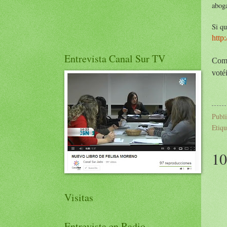
aboga
Si qu
http
Entrevista Canal Sur TV
Como
votéi
Publ
Etiqu
10
Visitas
Entrevista en Radio