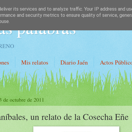
liver its services and to analyze traffic. Your IP address and u
rmance and security metrics to ensure quality of service, gene
as palabras
buse.
ORENO
ones
Mis relatos
Diario Jaén
Actos Públic
 3 de octubre de 2011
níbales, un relato de la Cosecha Eñe