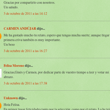
Gracias por compartirlo con nosotros.
Un saludo.
3 de octubre de 2011 a las 14:12
CARMEN ANDÚJAR
dijo...
Me ha gustado mucho tu relato, espero que tengas mucha suerte; aunque llegar 
primera criva también es muy importante.
Un beso
3 de octubre de 2011 a las 16:27
Felisa Moreno
dijo...
Gracias,Ginés y Carmen, por dedicar parte de vuestro tiempo a leer y votar mi 
abrazo.
3 de octubre de 2011 a las 17:38
Unknown
dijo...
Hola Felisa.
En primer lugar felicidades tanto por la selección, como por el relato. Lo he le