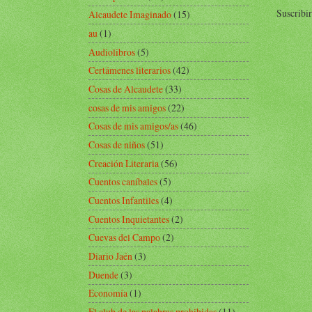
Suscribir
Alcaudete Imaginado
(15)
au
(1)
Audiolibros
(5)
Certámenes literarios
(42)
Cosas de Alcaudete
(33)
cosas de mis amigos
(22)
Cosas de mis amigos/as
(46)
Cosas de niños
(51)
Creación Literaria
(56)
Cuentos caníbales
(5)
Cuentos Infantiles
(4)
Cuentos Inquietantes
(2)
Cuevas del Campo
(2)
Diario Jaén
(3)
Duende
(3)
Economía
(1)
El club de las palabras prohibidas
(11)