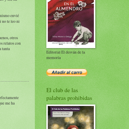
 mismo envié
 no te leo ni
uenos, otros
s relatos con
a tanta
Editorial El desván de la
memoria
El club de las
palabras prohibidas
perfectamente
 que me ha