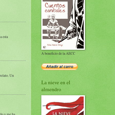
a esta
A beneficio de la AECC
relato. Un
La nieve en el
almendro
ído y me ha