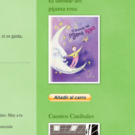
El duende del
pijama rosa
si os gusta,
Cuentos Caníbales
elato. Muy a tu
merecida