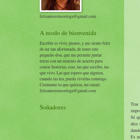
felisamorenoortega@gmail.com
A modo de bienvenida
Escribir es vivir, pienso, y me siento feliz
de ser tan afortunada, de tener este
pequeño don, que me permite juntar
letras con un mínimo de acierto para
contar historias, esas, las que escribo, las
que vivo. Las que espero que alguien,
cuando las lea, pueda vivirlas conmigo.
Cuéntame lo que quieras, mi email:
felisamorenoortega@gmail.com
Tras
Soñadores
impor
Sé q
diez 
dando
Es un