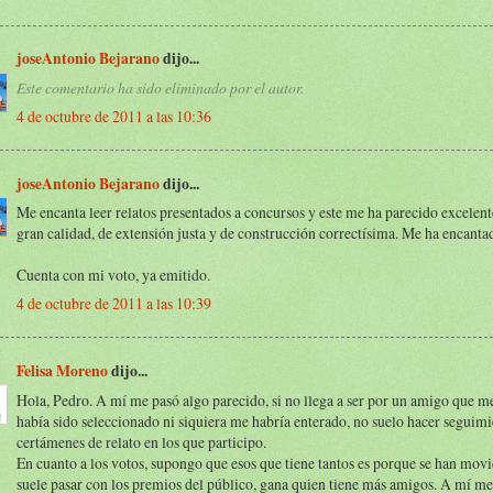
joseAntonio Bejarano
dijo...
Este comentario ha sido eliminado por el autor.
4 de octubre de 2011 a las 10:36
joseAntonio Bejarano
dijo...
Me encanta leer relatos presentados a concursos y este me ha parecido excelent
gran calidad, de extensión justa y de construcción correctísima. Me ha encanta
Cuenta con mi voto, ya emitido.
4 de octubre de 2011 a las 10:39
Felisa Moreno
dijo...
Hola, Pedro. A mí me pasó algo parecido, si no llega a ser por un amigo que me
había sido seleccionado ni siquiera me habría enterado, no suelo hacer seguimi
certámenes de relato en los que participo.
En cuanto a los votos, supongo que esos que tiene tantos es porque se han mo
suele pasar con los premios del público, gana quien tiene más amigos. A mí me