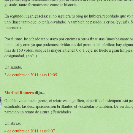
gustado, tanto formalmente como la historia.
En segundo lugar,
gracias
: si no siguiera tu blog no hubiera recordado que yo
uno (hace tanto que lo tenía olvidado), y también he pasado la criba (¡yuju!). Si
me entero.
Por último, he echado un vistazo por encima a otros finalistas (unos bastante b
no tanto) y creo yo que podemos olvidarnos del premio del público: hay alguno
más de 150 votos, aunque la mayoría tienen 0 o 1. Jeje, no huele a gran limpiez
desigualdad, ¿no? ;)
Un saludo.
3 de octubre de 2011 a las 19:05
Maribel Romero
dijo...
Ojalá lo vote mucha gente, el relato es magnífico, el perfil del psicópata está 
estudiado, las descripciones son brillantes, el vocabulario también. De verdad
parecido un relato de altura. ¡Felicidades!
Un abrazo.
4 de octubre de 2011 a las 9:07