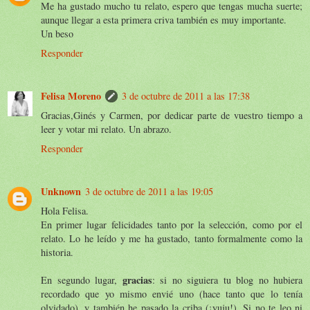
Me ha gustado mucho tu relato, espero que tengas mucha suerte;
aunque llegar a esta primera criva también es muy importante.
Un beso
Responder
Felisa Moreno
3 de octubre de 2011 a las 17:38
Gracias,Ginés y Carmen, por dedicar parte de vuestro tiempo a
leer y votar mi relato. Un abrazo.
Responder
Unknown
3 de octubre de 2011 a las 19:05
Hola Felisa.
En primer lugar felicidades tanto por la selección, como por el
relato. Lo he leído y me ha gustado, tanto formalmente como la
historia.
gracias
En segundo lugar,
: si no siguiera tu blog no hubiera
recordado que yo mismo envié uno (hace tanto que lo tenía
olvidado), y también he pasado la criba (¡yuju!). Si no te leo ni