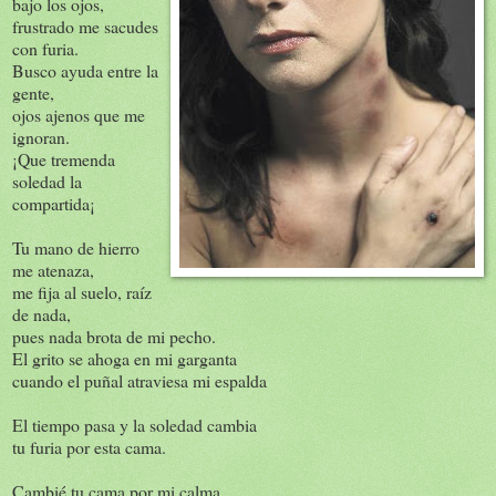
bajo los ojos,
frustrado me sacudes
con furia.
Busco ayuda entre la
gente,
ojos ajenos que me
ignoran.
¡Que tremenda
soledad la
compartida¡
Tu mano de hierro
me atenaza,
me fija al suelo, raíz
de nada,
pues nada brota de mi pecho.
El grito se ahoga en mi garganta
cuando el puñal atraviesa mi espalda
El tiempo pasa y la soledad cambia
tu furia por esta cama.
Cambié tu cama por mi calma,