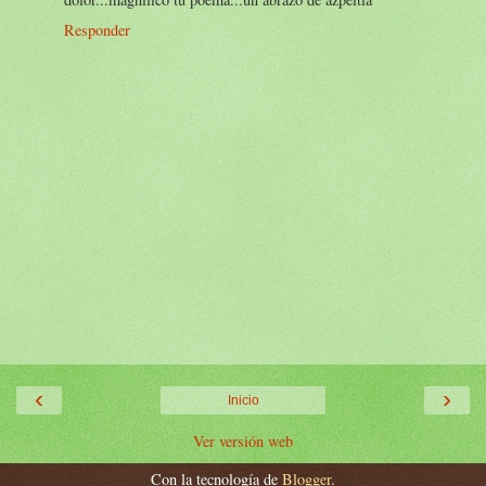
Responder
‹
›
Inicio
Ver versión web
Con la tecnología de
Blogger
.