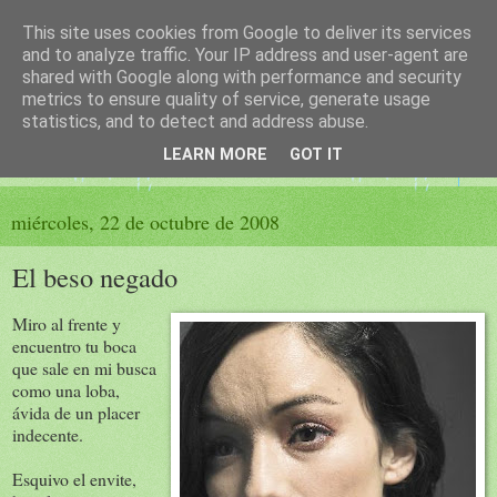
This site uses cookies from Google to deliver its services
El sueño de las palabras
and to analyze traffic. Your IP address and user-agent are
shared with Google along with performance and security
metrics to ensure quality of service, generate usage
PÁGINA LITERARIA DE FELISA MORENO
statistics, and to detect and address abuse.
LEARN MORE
GOT IT
▼
miércoles, 22 de octubre de 2008
El beso negado
Miro al frente y
encuentro tu boca
que sale en mi busca
como una loba,
ávida de un placer
indecente.
Esquivo el envite,