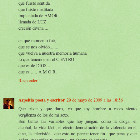
que fuiste sentida
que fuiste meditada
implantada de AMOR
llenada de LUZ
creción divina.....
en que momento fué,
que se nos olvidó.......
que vuelva a nuestra memoria humana
lo que tenemos en el CENTRO
que es de DIOS.....
que es ..... A M O R.
Responder
Azpeitia poeta y escritor
29 de mayo de 2009 a las 18:56
Que triste y que duro,...yo que soy hombre a veces siento
vergüenza de los de mi sexo.
Son tantas las variables que hoy juegan, como la droga, el
alcohol, la vida fácil, el efecto demostración de la violencia en el
cine, la televisión...que esto no parece tener fin...que pena y que
dolor...magnífico tu poema...un abrazo de azpeitia