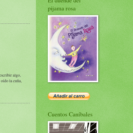
El duende del
pijama rosa
scribir algo,
 oído la cuña,
Cuentos Caníbales