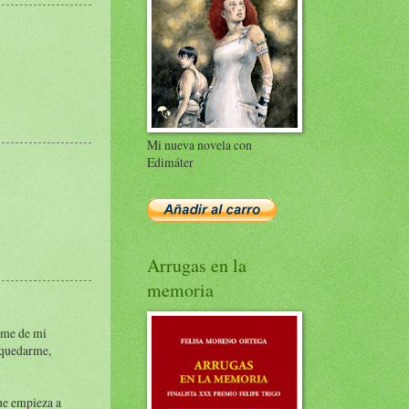
Mi nueva novela con
Edimáter
Arrugas en la
memoria
irme de mi
a quedarme,
que empieza a