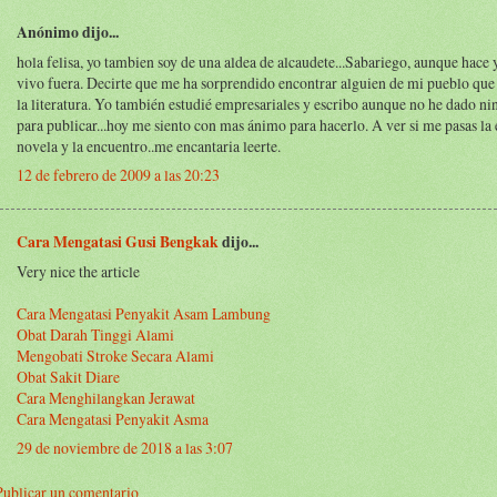
Anónimo dijo...
hola felisa, yo tambien soy de una aldea de alcaudete...Sabariego, aunque hac
vivo fuera. Decirte que me ha sorprendido encontrar alguien de mi pueblo que 
la literatura. Yo también estudié empresariales y escribo aunque no he dado n
para publicar...hoy me siento con mas ánimo para hacerlo. A ver si me pasas la e
novela y la encuentro..me encantaria leerte.
12 de febrero de 2009 a las 20:23
Cara Mengatasi Gusi Bengkak
dijo...
Very nice the article
Cara Mengatasi Penyakit Asam Lambung
Obat Darah Tinggi Alami
Mengobati Stroke Secara Alami
Obat Sakit Diare
Cara Menghilangkan Jerawat
Cara Mengatasi Penyakit Asma
29 de noviembre de 2018 a las 3:07
Publicar un comentario