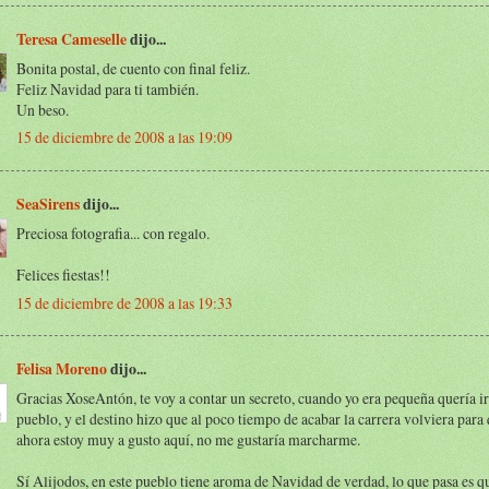
Teresa Cameselle
dijo...
Bonita postal, de cuento con final feliz.
Feliz Navidad para ti también.
Un beso.
15 de diciembre de 2008 a las 19:09
SeaSirens
dijo...
Preciosa fotografia... con regalo.
Felices fiestas!!
15 de diciembre de 2008 a las 19:33
Felisa Moreno
dijo...
Gracias XoseAntón, te voy a contar un secreto, cuando yo era pequeña quería 
pueblo, y el destino hizo que al poco tiempo de acabar la carrera volviera par
ahora estoy muy a gusto aquí, no me gustaría marcharme.
Sí Alijodos, en este pueblo tiene aroma de Navidad de verdad, lo que pasa es 