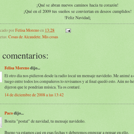
¡Qué se abran nuevos caminos hacia tu corazón!
¡Qué en el 2009 tus sueños se conviertan en deseos cumplidos!
!Feliz Navidad¡
icado por
Felisa Moreno
en
13:28
etas:
Cosas de Alcaudete
,
Mis cosas
 comentarios:
Felisa Moreno
dijo...
El otro día nos pidieron desde la radio local un mensaje navideño. Me animé a e
luego entre todos los compañeros lo revisamos y al final quedó esto. Aún no he
dijeron que le pondrían música. Ya os contaré.
14 de diciembre de 2008 a las 13:42
Paco
dijo...
Bonita "postal" de navidad, tu mensaje navideño.
Bueno ya estamos casi en esas fechas y deberemos empezar a pensar en ello.