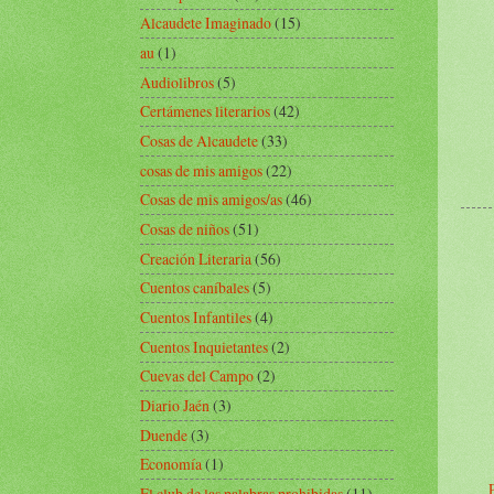
Alcaudete Imaginado
(15)
au
(1)
Audiolibros
(5)
Certámenes literarios
(42)
Cosas de Alcaudete
(33)
cosas de mis amigos
(22)
Cosas de mis amigos/as
(46)
Cosas de niños
(51)
Creación Literaria
(56)
Cuentos caníbales
(5)
Cuentos Infantiles
(4)
Cuentos Inquietantes
(2)
Cuevas del Campo
(2)
Diario Jaén
(3)
Duende
(3)
Economía
(1)
El club de las palabras prohibidas
(11)