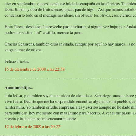
oler en septiembre, que es cuendo se inicia la campaña en las fábricas. También
Doña Jimena y otra de frutos secos, pasas, pan de higo... Así que hemos tratado
condensarlo todo en el mensaje navideño, sin olvidar los olivos, esos eternos 
Hola Teresa, desde aquí aprovecho para invitarte, si alguna vez bajas por Andal
podremos visitar "mi" castillo, merece la pena.
Gracias Seasirens, también estás invitada, aunque por aquí no hay mares... a no 
valga el mar de olivos.
Felices Fiestas
15 de diciembre de 2008 a las 22:58
Anónimo dijo...
hola felisa, yo tambien soy de una aldea de alcaudete...Sabariego, aunque hac
vivo fuera. Decirte que me ha sorprendido encontrar alguien de mi pueblo que 
la literatura. Yo también estudié empresariales y escribo aunque no he dado n
para publicar...hoy me siento con mas ánimo para hacerlo. A ver si me pasas la e
novela y la encuentro..me encantaria leerte.
12 de febrero de 2009 a las 20:22