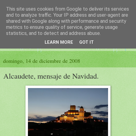
This site uses cookies from Google to deliver its services
El sueño de las palabras
and to analyze traffic. Your IP address and user-agent are
shared with Google along with performance and security
metrics to ensure quality of service, generate usage
PÁGINA LITERARIA DE FELISA MORENO
statistics, and to detect and address abuse.
LEARN MORE
GOT IT
▼
domingo, 14 de diciembre de 2008
Alcaudete, mensaje de Navidad.