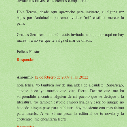
olvidar los olivos, esos eternos compañeros.
Hola Teresa, desde aquí aprovecho para invitarte, si alguna vez
bajas por Andalucía, podremos visitar "mi" castillo, merece la
pena.
Gracias Seasirens, también estás invitada, aunque por aquí no hay
mares... a no ser que te valga el mar de olivos.
Felices Fiestas
Responder
Anónimo
12 de febrero de 2009 a las 20:22
hola felisa, yo tambien soy de una aldea de alcaudete...Sabariego,
aunque hace ya mucho que vivo fuera. Decirte que me ha
sorprendido encontrar alguien de mi pueblo que se decique a la
literatura. Yo también estudié empresariales y escribo aunque no
he dado ningun paso para publicar...hoy me siento con mas ánimo
para hacerlo. A ver si me pasas la editorial de tu novela y la
encuentro..me encantaria leerte.
Responder