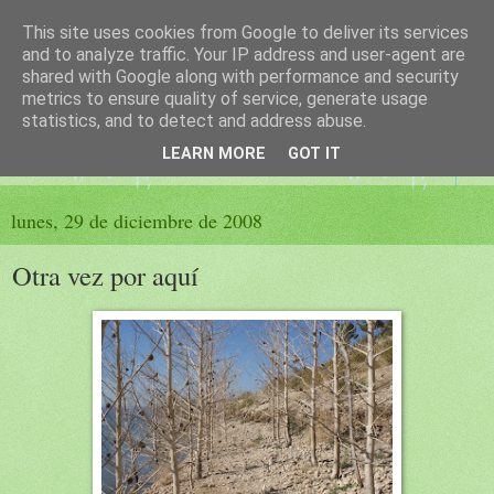
This site uses cookies from Google to deliver its services
El sueño de las palabras
and to analyze traffic. Your IP address and user-agent are
shared with Google along with performance and security
metrics to ensure quality of service, generate usage
PÁGINA LITERARIA DE FELISA MORENO
statistics, and to detect and address abuse.
LEARN MORE
GOT IT
▼
lunes, 29 de diciembre de 2008
Otra vez por aquí