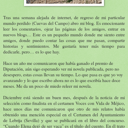
Tras una semana alejada de internet, de regreso de mi particular
mundo perdido (Cuevas del Campo) abro mi blog. Es emocionante
leer los comentarios, ojear las páginas de los amigos, entrar en
nuevos blogs… Este es un pequeño mundo donde me siento entre
amigos, donde puedo contar las cosas que me pasan, compartir
historias y sentimientos. Me gustaría tener más tiempo para
dedicarle, pero… es lo que hay.
Hace un año me comunicaron que había ganado el premio de
Diputación, aún sigo esperando ver mi novela publicada, pero no
desespero, estas cosas llevan su tiempo. Lo que pasa es que yo voy
avanzando y lo que escribo ahora no es lo que escribía hace doce
meses. Me da un poco de miedo releer mi novela.
Diciembre está siendo un buen mes, después de la noticia de mi
selección como finalista en el certamen Voces con Vida de Méjico,
hace unos días me comunicaron que otro de mis relatos había
obtenido una mención especial en el Certamen del Ayuntamiento
de Lebrija (Sevilla) y que se publicará en el libro del concurso.
“Cuando Elena dejó de ser vaca” es el título del cuento. En él trato