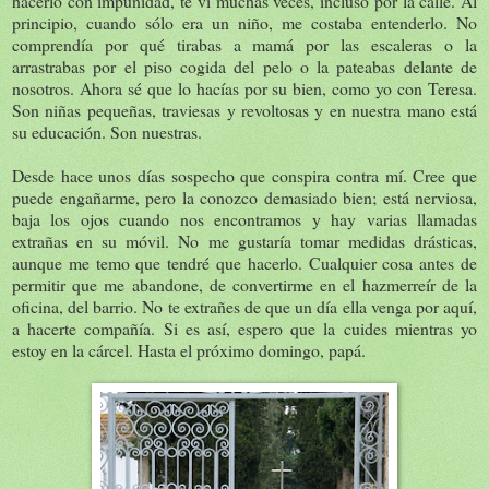
hacerlo con impunidad, te vi muchas veces, incluso por la calle. Al
principio, cuando sólo era un niño, me costaba entenderlo. No
comprendía por qué tirabas a mamá por las escaleras o la
arrastrabas por el piso cogida del pelo o la pateabas delante de
nosotros. Ahora sé que lo hacías por su bien, como yo con Teresa.
Son niñas pequeñas, traviesas y revoltosas y en nuestra mano está
su educación. Son nuestras.
Desde hace unos días sospecho que conspira contra mí. Cree que
puede engañarme, pero la conozco demasiado bien; está nerviosa,
baja los ojos cuando nos encontramos y hay varias llamadas
extrañas en su móvil. No me gustaría tomar medidas drásticas,
aunque me temo que tendré que hacerlo. Cualquier cosa antes de
permitir que me abandone, de convertirme en el hazmerreír de la
oficina, del barrio. No te extrañes de que un día ella venga por aquí,
a hacerte compañía. Si es así, espero que la cuides mientras yo
estoy en la cárcel. Hasta el próximo domingo, papá.