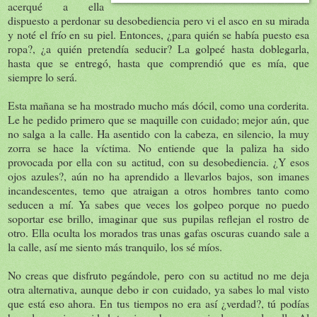
acerqué a ella
dispuesto a perdonar su desobediencia pero vi el asco en su mirada
y noté el frío en su piel. Entonces, ¿para quién se había puesto esa
ropa?, ¿a quién pretendía seducir? La golpeé hasta doblegarla,
hasta que se entregó, hasta que comprendió que es mía, que
siempre lo será.
Esta mañana se ha mostrado mucho más dócil, como una corderita.
Le he pedido primero que se maquille con cuidado; mejor aún, que
no salga a la calle. Ha asentido con la cabeza, en silencio, la muy
zorra se hace la víctima. No entiende que la paliza ha sido
provocada por ella con su actitud, con su desobediencia. ¿Y esos
ojos azules?, aún no ha aprendido a llevarlos bajos, son imanes
incandescentes, temo que atraigan a otros hombres tanto como
seducen a mí. Ya sabes que veces los golpeo porque no puedo
soportar ese brillo, imaginar que sus pupilas reflejan el rostro de
otro. Ella oculta los morados tras unas gafas oscuras cuando sale a
la calle, así me siento más tranquilo, los sé míos.
No creas que disfruto pegándole, pero con su actitud no me deja
otra alternativa, aunque debo ir con cuidado, ya sabes lo mal visto
que está eso ahora. En tus tiempos no era así ¿verdad?, tú podías