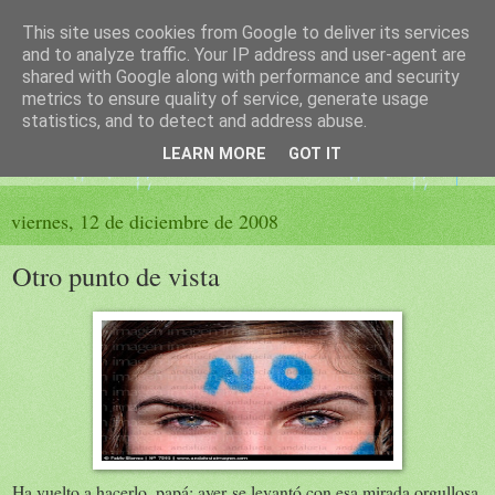
This site uses cookies from Google to deliver its services
El sueño de las palabras
and to analyze traffic. Your IP address and user-agent are
shared with Google along with performance and security
metrics to ensure quality of service, generate usage
PÁGINA LITERARIA DE FELISA MORENO
statistics, and to detect and address abuse.
LEARN MORE
GOT IT
▼
viernes, 12 de diciembre de 2008
Otro punto de vista
Ha vuelto a hacerlo, papá; ayer se levantó con esa mirada orgullosa,