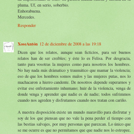
pluma. Uf, en serio, soberbio.
Enhorabuena.
Mercedes.
Responder
XoseAntón
12 de diciembre de 2008 a las 19:18
Dicen que los relatos, aunque sean ficticios, para ser buenos
relatos han de ser creíbles; y éste lo es Felisa. Por desgracia,
tanto para vosotras la mujeres como para nosotros los hombres.
No hay nada más drámatico y traumático que mamar la violencia;
eso de que los hombres somos malos y las mujeres putas, nos lo
machacaron a hierro candente. De nosotros depende superarnos y
evitar ese enfretamiento inhumano; huir de la violencia, venga de
donde venga y aprender que nadie es de nadie; todos sufrimmos
cuando nos agreden y disfrutamos cuando nos tratan con cariño.
A nuestra disposición existe un mundo maravillo para disfrutar y
soy de los que piensan que no vale la pena perder el tiempo con
las bestias salvajes, por muy personas que parezcan. Lo único que
se me ocurre es que no permitamos que que nadie nos lo estropee,