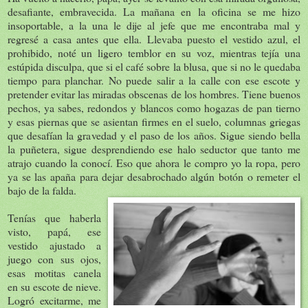
desafiante, embravecida. La mañana en la oficina se me hizo
insoportable, a la una le dije al jefe que me encontraba mal y
regresé a casa antes que ella. Llevaba puesto el vestido azul, el
prohibido, noté un ligero temblor en su voz, mientras tejía una
estúpida disculpa, que si el café sobre la blusa, que si no le quedaba
tiempo para planchar. No puede salir a la calle con ese escote y
pretender evitar las miradas obscenas de los hombres. Tiene buenos
pechos, ya sabes, redondos y blancos como hogazas de pan tierno
y esas piernas que se asientan firmes en el suelo, columnas griegas
que desafían la gravedad y el paso de los años. Sigue siendo bella
la puñetera, sigue desprendiendo ese halo seductor que tanto me
atrajo cuando la conocí. Eso que ahora le compro yo la ropa, pero
ya se las apaña para dejar desabrochado algún botón o remeter el
bajo de la falda.
Tenías que haberla
visto, papá, ese
vestido ajustado a
juego con sus ojos,
esas motitas canela
en su escote de nieve.
Logró excitarme, me