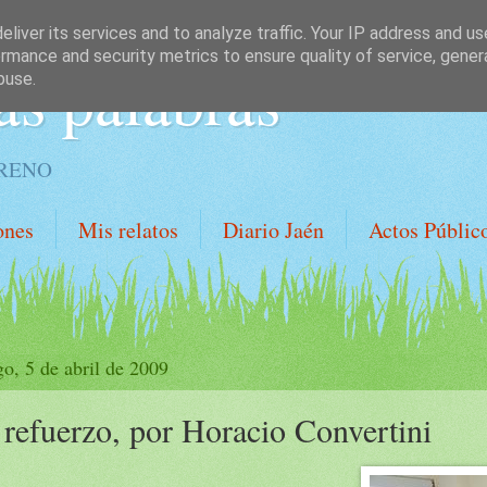
liver its services and to analyze traffic. Your IP address and u
rmance and security metrics to ensure quality of service, gene
as palabras
buse.
ORENO
ones
Mis relatos
Diario Jaén
Actos Públic
o, 5 de abril de 2009
 refuerzo, por Horacio Convertini