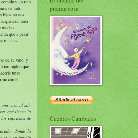
El duende del
 comida y un rato
pijama rosa
amos de todo,
s hijos no nos
 acapararon toda
de mucho
enta que a pesar
hay muchas
as de su vino, y
só tan rápido que
hacerle unas
arme con el
 una cara al sol.
res que tienen la
Cuentos Caníbales
 los caprichos de
parado; donde la
a vida se batalla