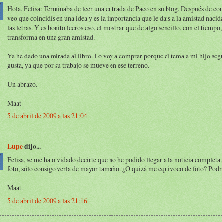
Hola, Felisa: Terminaba de leer una entrada de Paco en su blog. Después de con
veo que coincidís en una idea y es la importancia que le daís a la amistad nacid
las letras. Y es bonito leeros eso, el mostrar que de algo sencillo, con el tiempo,
transforma en una gran amistad.
Ya he dado una mirada al libro. Lo voy a comprar porque el tema a mi hijo seg
gusta, ya que por su trabajo se mueve en ese terreno.
Un abrazo.
Maat
5 de abril de 2009 a las 21:04
Lupe
dijo...
Felisa, se me ha olvidado decirte que no he podido llegar a la noticia completa.
foto, sólo consigo verla de mayor tamaño. ¿O quizá me equivoco de foto? Podría
Maat.
5 de abril de 2009 a las 21:16