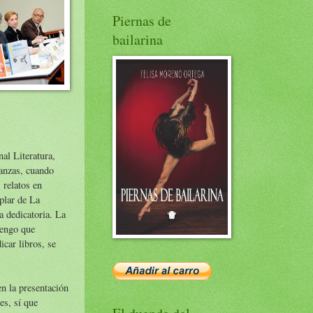
Piernas de
bailarina
al Literatura,
anzas, cuando
 relatos en
plar de La
a dedicatoria. La
tengo que
icar libros, se
n la presentación
es, sí que