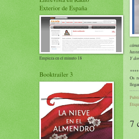
Exterior de España
cáma
hasta
Y don
Empieza en el minuto 18
****
Booktrailer 3
Os r
llega
Publ
Etiqu
7 