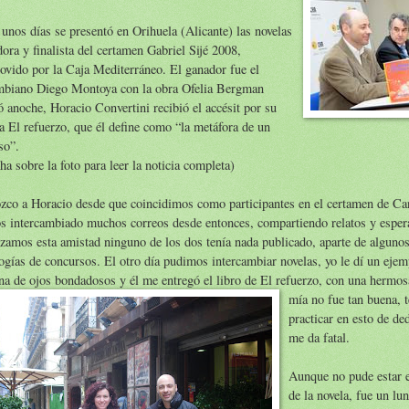
unos días se presentó en Orihuela (Alicante) las novelas
ora y finalista del certamen Gabriel Sijé 2008,
vido por la Caja Mediterráneo. El ganador fue el
mbiano Diego Montoya con la obra Ofelia Bergman
 anoche, Horacio Convertini recibió el accésit por su
a El refuerzo, que él define como “la metáfora de un
so”.
ha sobre la foto para leer la noticia completa)
co a Horacio desde que coincidimos como participantes en el certamen de Can
s intercambiado muchos correos desde entonces, compartiendo relatos y esper
amos esta amistad ninguno de los dos tenía nada publicado, aparte de algunos
ogías de concursos. El otro día pudimos intercambiar novelas, yo le dí un ejem
na de ojos bondadosos y él me entregó el libro de El refuerzo, con una hermos
mía no f
ue tan buena, 
practicar en esto de ded
me da fatal.
Aunque no pude estar e
de la novela, fue un lun