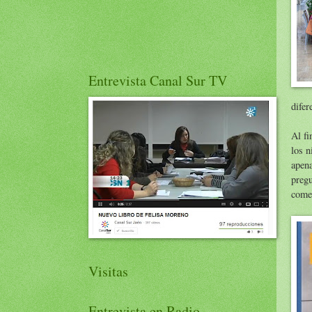
Entrevista Canal Sur TV
difer
Al fi
los n
apena
pregu
comen
Visitas
Entrevista en Radio