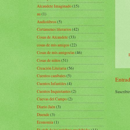
Alcaudete Imaginado
(15)
au
(1)
Audiolibros
(5)
Certámenes literarios
(42)
Cosas de Alcaudete
(33)
cosas de mis amigos
(22)
Cosas de mis amigos/as
(46)
Cosas de niños
(51)
Creación Literaria
(56)
Cuentos caníbales
(5)
Entrad
Cuentos Infantiles
(4)
Cuentos Inquietantes
(2)
Suscribir
Cuevas del Campo
(2)
Diario Jaén
(3)
Duende
(3)
Economía
(1)
El club de las palabras prohibidas
(11)