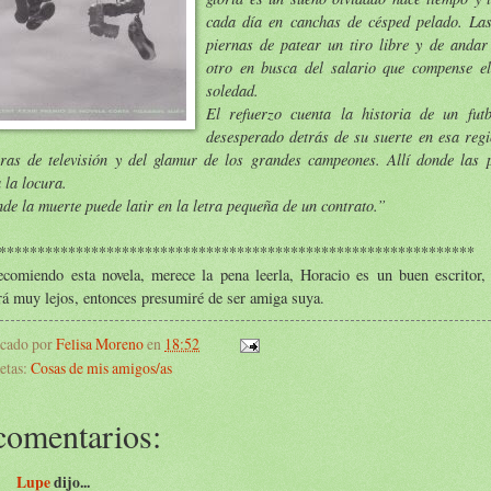
cada día en canchas de césped pelado. Las
piernas de patear un tiro libre y de andar
otro en busca del salario que compense el
soledad.
El refuerzo cuenta la historia de un futb
desesperado detrás de su suerte en esa regi
ras de televisión y del glamur de los grandes campeones. Allí donde las 
 la locura.
de la muerte puede latir en la letra pequeña de un contrato.”
**************************************************************
ecomiendo esta novela, merece la pena leerla, Horacio es un buen escritor,
rá muy lejos, entonces presumiré de ser amiga suya.
icado por
Felisa Moreno
en
18:52
etas:
Cosas de mis amigos/as
comentarios:
Lupe
dijo...