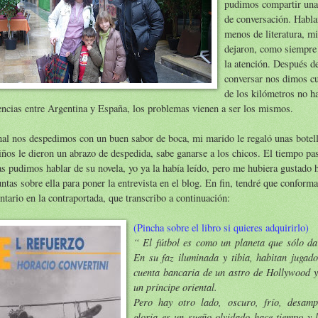
pudimos compartir una
de conversación. Habl
menos de literatura, mi
dejaron, como siempre
la atención. Después 
conversar nos dimos cu
de los kilómetros no 
encias entre Argentina y España, los problemas vienen a ser los mismos.
nal nos despedimos con un buen sabor de boca, mi marido le regaló unas botell
iños le dieron un abrazo de despedida, sabe ganarse a los chicos. El tiempo pa
s pudimos hablar de su novela, yo ya la había leído, pero me hubiera gustado 
ntas sobre ella para poner la entrevista en el blog. En fin, tendré que conform
tario en la contraportada, que transcribo a continuación:
(Pincha sobre el libro si quieres adquirirlo)
“ El fútbol es como un planeta que sólo da
En su faz iluminada y tibia, habitan jugado
cuenta bancaria de un astro de Hollywood y
un príncipe oriental.
Pero hay otro lado, oscuro, frío, desam
gloria es un sueño olvidado hace tiempo y l