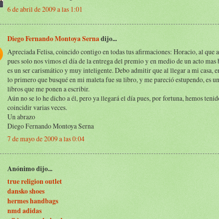
6 de abril de 2009 a las 1:01
Diego Fernando Montoya Serna
dijo...
Apreciada Felisa, coincido contigo en todas tus afirmaciones: Horacio, al que 
pues solo nos vimos el día de la entrega del premio y en medio de un acto mas b
es un ser carismático y muy inteligente. Debo admitir que al llegar a mi casa, 
lo primero que busqué en mi maleta fue su libro, y me pareció estupendo, es u
libros que me ponen a escribir.
Aún no se lo he dicho a él, pero ya llegará el día pues, por fortuna, hemos tenid
coincidir varias veces.
Un abrazo
Diego Fernando Montoya Serna
7 de mayo de 2009 a las 0:04
Anónimo dijo...
true religion outlet
dansko shoes
hermes handbags
nmd adidas