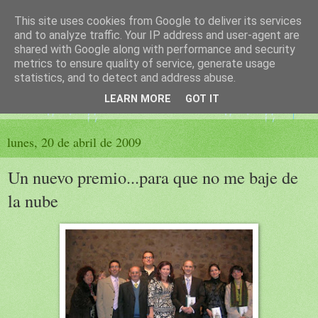
This site uses cookies from Google to deliver its services
El sueño de las palabras
and to analyze traffic. Your IP address and user-agent are
shared with Google along with performance and security
metrics to ensure quality of service, generate usage
PÁGINA LITERARIA DE FELISA MORENO
statistics, and to detect and address abuse.
LEARN MORE
GOT IT
▼
lunes, 20 de abril de 2009
Un nuevo premio...para que no me baje de
la nube