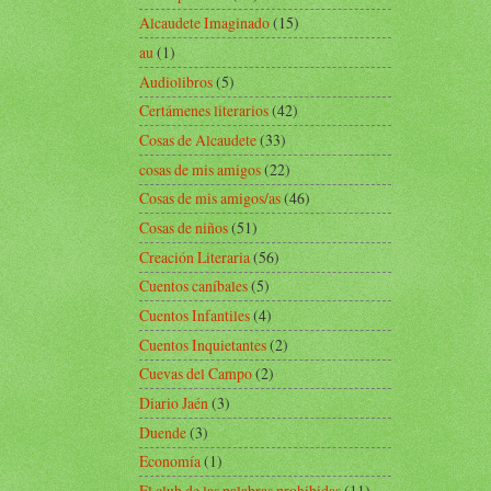
Alcaudete Imaginado
(15)
au
(1)
Audiolibros
(5)
Certámenes literarios
(42)
Cosas de Alcaudete
(33)
cosas de mis amigos
(22)
Cosas de mis amigos/as
(46)
Cosas de niños
(51)
Creación Literaria
(56)
Cuentos caníbales
(5)
Cuentos Infantiles
(4)
Cuentos Inquietantes
(2)
Cuevas del Campo
(2)
Diario Jaén
(3)
Duende
(3)
Economía
(1)
El club de las palabras prohibidas
(11)