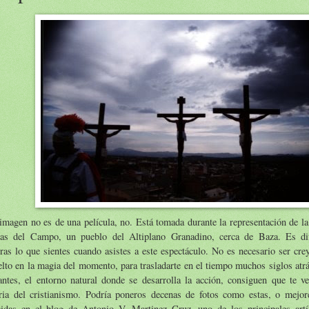
imagen no es de una película, no. Está tomada durante la representación de l
as del Campo, un pueblo del Altiplano Granadino, cerca de Baza. Es difi
ras lo que sientes cuando asistes a este espectáculo. No es necesario ser crey
lto en la magia del momento, para trasladarte en el tiempo muchos siglos atr
antes, el entorno natural donde se desarrolla la acción, consiguen que te v
oria del cristianismo. Podría poneros decenas de fotos como estas, o mejor
gidas en el blog de Antonio V. Martinez Cruz, uno de los principales artí