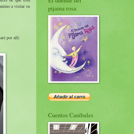
El duende del
animo a visitar su
pijama rosa
ré por allí.
Cuentos Caníbales