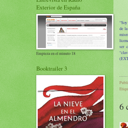
Exterior de España
“Soy
de la
mism
licen
ser 
“cla
Empieza en el minuto 18
(EX
Booktrailer 3
Publ
Etiqu
6 