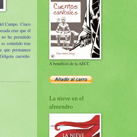
 del Campo. Cinco
pesada cruz que él
n no ha permitido
e es sometido tras
ora que permanece
Gólgota cueveño.
A beneficio de la AECC
La nieve en el
almendro