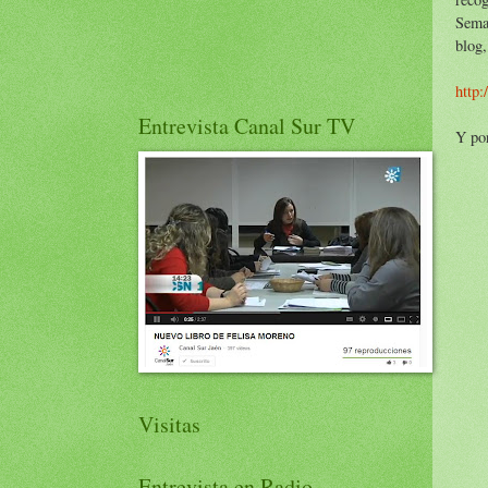
Seman
blog,
http
Entrevista Canal Sur TV
Y por
Visitas
Entrevista en Radio