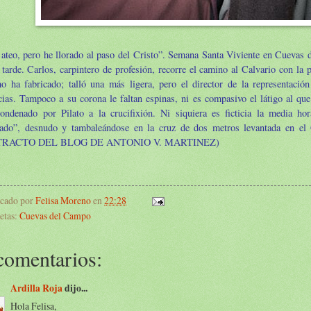
 ateo, pero he llorado al paso del Cristo”. Semana Santa Viviente en Cuevas
 tarde. Carlos, carpintero de profesión, recorre el camino al Calvario con la 
o ha fabricado; talló una más ligera, pero el director de la representació
cias. Tampoco a su corona le faltan espinas, ni es compasivo el látigo al qu
condenado por Pilato a la crucifixión. Ni siquiera es ficticia la media h
vado”, desnudo y tambaleándose en la cruz de dos metros levantada en el 
TRACTO DEL BLOG DE ANTONIO V. MARTINEZ)
icado por
Felisa Moreno
en
22:28
etas:
Cuevas del Campo
comentarios:
Ardilla Roja
dijo...
Hola Felisa,