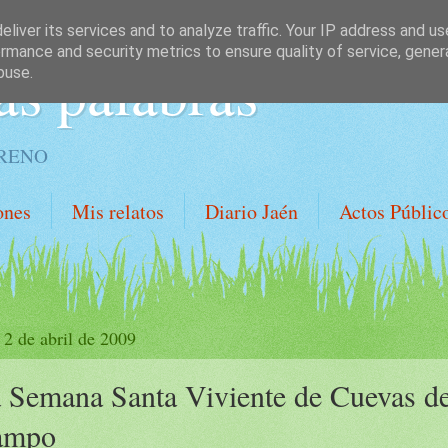
liver its services and to analyze traffic. Your IP address and u
rmance and security metrics to ensure quality of service, gene
as palabras
buse.
ORENO
ones
Mis relatos
Diario Jaén
Actos Públic
 2 de abril de 2009
 Semana Santa Viviente de Cuevas de
ampo