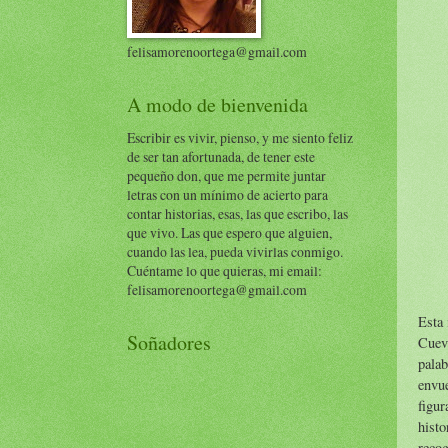
felisamorenoortega@gmail.com
A modo de bienvenida
Escribir es vivir, pienso, y me siento feliz
de ser tan afortunada, de tener este
pequeño don, que me permite juntar
letras con un mínimo de acierto para
contar historias, esas, las que escribo, las
que vivo. Las que espero que alguien,
cuando las lea, pueda vivirlas conmigo.
Cuéntame lo que quieras, mi email:
felisamorenoortega@gmail.com
Esta 
Soñadores
Cuev
palab
envue
figur
hist
reco