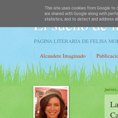
This site uses cookies from Google to de
are shared with Google along with perfo
El sueño de l
statistics, and to detect and address a
PÁGINA LITERARIA DE FELISA M
Alcaudete Imaginado
Publicaci
jueves,
La
C