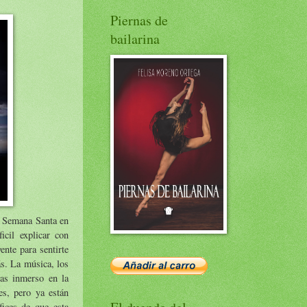
Piernas de
bailarina
a Semana Santa en
cil explicar con
ente para sentirte
ás. La música, los
eas inmerso en la
es, pero ya están
fices de que esta