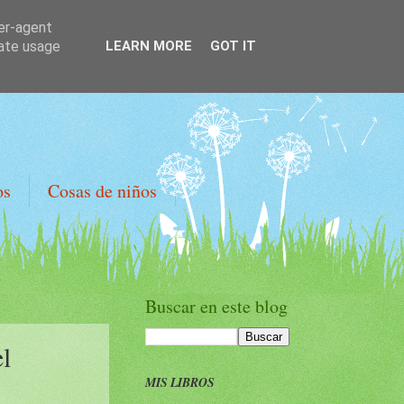
ser-agent
rate usage
LEARN MORE
GOT IT
os
Cosas de niños
Buscar en este blog
l
MIS LIBROS