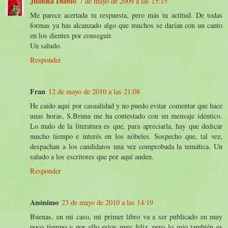
JuanRa Diablo
7 de mayo de 2009 a las 15:15
Me parece acertada tu respuesta, pero más tu actitud. De todas
formas ya has alcanzado algo que muchos se darían con un canto
en los dientes por conseguir.
Un saludo.
Responder
Fran
12 de mayo de 2010 a las 21:08
He caído aquí por casualidad y no puedo evitar comentar que hace
unas horas, S.Bruna me ha contestado con un mensaje idéntico.
Lo malo de la literatura es que, para apreciarla, hay que dedicar
mucho tiempo e interés en los nóbeles. Sospecho que, tal vez,
despachan a los candidatos una vez comprobada la temática. Un
saludo a los escritores que por aquí anden.
Responder
Anónimo
23 de mayo de 2010 a las 14:19
Buenas, en mi caso, mi primer libro va a ser publicado en muy
poco tiempo y por ello estoy muy feliz, pero lo mio también es