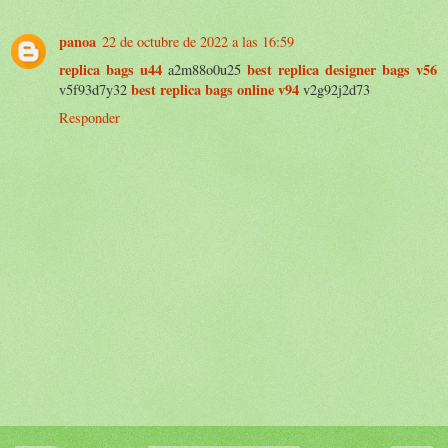
panoa
22 de octubre de 2022 a las 16:59
replica bags u44
best replica designer bags v56
a2m88o0u25
best replica bags online v94
v5f93d7y32
v2g92j2d73
Responder