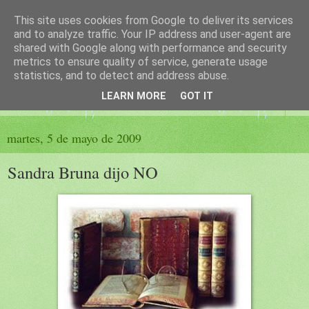
This site uses cookies from Google to deliver its services
El sueño de las palabras
and to analyze traffic. Your IP address and user-agent are
shared with Google along with performance and security
metrics to ensure quality of service, generate usage
PÁGINA LITERARIA DE FELISA MORENO
statistics, and to detect and address abuse.
LEARN MORE
GOT IT
▼
martes, 5 de mayo de 2009
Sandra Bruna dijo NO