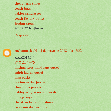
cheap vans shoes
coach bags
oakley sunglasses
coach factory outlet
jordan shoes
20172.22chenjinyan
Responder
raybanoutlet001
4 de mayo de 2018 a las 8:22
zzzzz2018.5.4
クロムハーツ
michael kors handbags outlet
ralph lauren outlet
nike outlet
boston celtics jersey
cheap nba jerseys
oakley sunglasses wholesale
mlb jerseys
christian louboutin shoes
issey miyake perfume