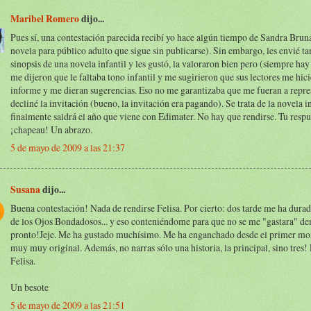
Maribel Romero
dijo...
Pues sí, una contestación parecida recibí yo hace algún tiempo de Sandra Brun
novela para público adulto que sigue sin publicarse). Sin embargo, les envié t
sinopsis de una novela infantil y les gustó, la valoraron bien pero (siempre ha
me dijeron que le faltaba tono infantil y me sugirieron que sus lectores me hic
informe y me dieran sugerencias. Eso no me garantizaba que me fueran a repre
decliné la invitación (bueno, la invitación era pagando). Se trata de la novela i
finalmente saldrá el año que viene con Edimater. No hay que rendirse. Tu respu
¡chapeau! Un abrazo.
5 de mayo de 2009 a las 21:37
Susana
dijo...
Buena contestación! Nada de rendirse Felisa. Por cierto: dos tarde me ha dura
de los Ojos Bondadosos... y eso conteniéndome para que no se me "gastara" d
pronto!Jeje. Me ha gustado muchísimo. Me ha enganchado desde el primer mo
muy muy original. Además, no narras sólo una historia, la principal, sino tres!
Felisa.
Un besote
5 de mayo de 2009 a las 21:51