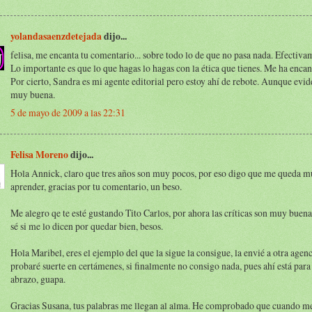
yolandasaenzdetejada
dijo...
felisa, me encanta tu comentario... sobre todo lo de que no pasa nada. Efectiva
Lo importante es que lo que hagas lo hagas con la ética que tienes. Me ha encan
Por cierto, Sandra es mi agente editorial pero estoy ahí de rebote. Aunque evi
muy buena.
5 de mayo de 2009 a las 22:31
Felisa Moreno
dijo...
Hola Annick, claro que tres años son muy pocos, por eso digo que me queda 
aprender, gracias por tu comentario, un beso.
Me alegro qe te esté gustando Tito Carlos, por ahora las críticas son muy buen
sé si me lo dicen por quedar bien, besos.
Hola Maribel, eres el ejemplo del que la sigue la consigue, la envié a otra agen
probaré suerte en certámenes, si finalmente no consigo nada, pues ahí está para
abrazo, guapa.
Gracias Susana, tus palabras me llegan al alma. He comprobado que cuando m