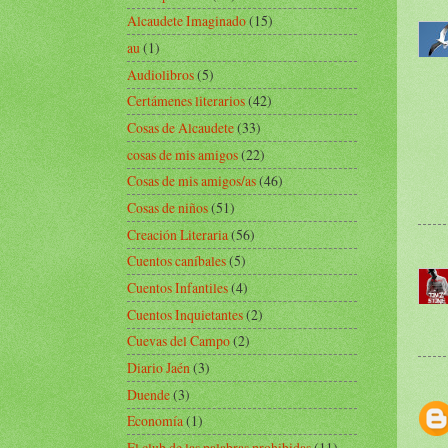
Alcaudete Imaginado
(15)
au
(1)
Audiolibros
(5)
Certámenes literarios
(42)
Cosas de Alcaudete
(33)
cosas de mis amigos
(22)
Cosas de mis amigos/as
(46)
Cosas de niños
(51)
Creación Literaria
(56)
Cuentos caníbales
(5)
Cuentos Infantiles
(4)
Cuentos Inquietantes
(2)
Cuevas del Campo
(2)
Diario Jaén
(3)
Duende
(3)
Economía
(1)
El club de las palabras prohibidas
(11)