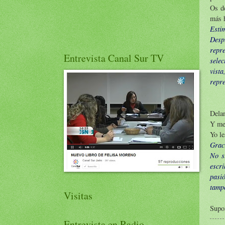
Os de
más h
Estim
Desp
repr
Entrevista Canal Sur TV
sele
vist
repr
Delan
Y me 
Yo le
Grac
No s
escr
pasió
tamp
Visitas
Supon
Entrevista en Radio