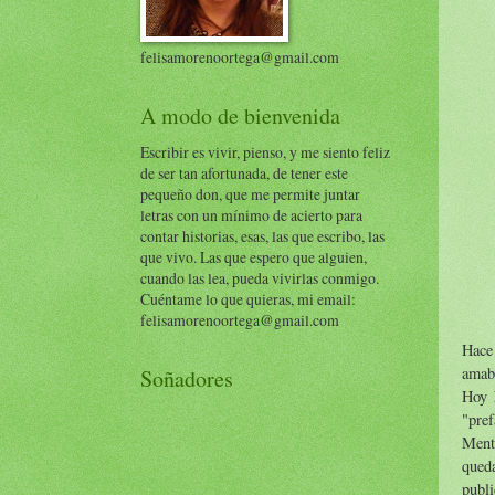
felisamorenoortega@gmail.com
A modo de bienvenida
Escribir es vivir, pienso, y me siento feliz
de ser tan afortunada, de tener este
pequeño don, que me permite juntar
letras con un mínimo de acierto para
contar historias, esas, las que escribo, las
que vivo. Las que espero que alguien,
cuando las lea, pueda vivirlas conmigo.
Cuéntame lo que quieras, mi email:
felisamorenoortega@gmail.com
Hace
amabl
Soñadores
Hoy 
"pref
Ment
queda
publi