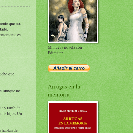
mente que no.
tado.
dentemente es
Mi nueva novela con
Edimáter
mucho que
Arrugas en la
as, aunque no
memoria
cia y también
 mis hijos. Un
e hablan de