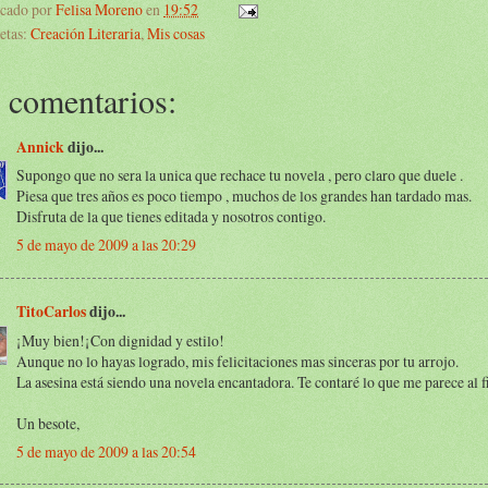
icado por
Felisa Moreno
en
19:52
etas:
Creación Literaria
,
Mis cosas
 comentarios:
Annick
dijo...
Supongo que no sera la unica que rechace tu novela , pero claro que duele .
Piesa que tres años es poco tiempo , muchos de los grandes han tardado mas.
Disfruta de la que tienes editada y nosotros contigo.
5 de mayo de 2009 a las 20:29
TitoCarlos
dijo...
¡Muy bien!¡Con dignidad y estilo!
Aunque no lo hayas logrado, mis felicitaciones mas sinceras por tu arrojo.
La asesina está siendo una novela encantadora. Te contaré lo que me parece al f
Un besote,
5 de mayo de 2009 a las 20:54