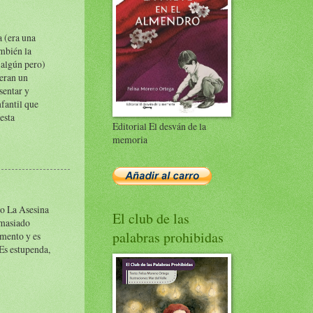
a (era una
ambién la
y algún pero)
ieran un
sentar y
nfantil que
esta
Editorial El desván de la
memoria
do La Asesina
El club de las
emasiado
palabras prohibidas
mento y es
 Es estupenda,