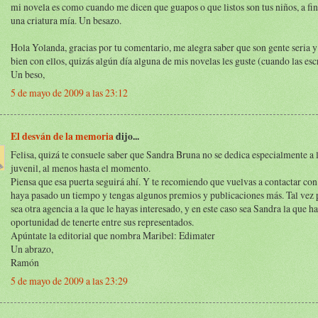
mi novela es como cuando me dicen que guapos o que listos son tus niños, a fin
una criatura mía. Un besazo.
Hola Yolanda, gracias por tu comentario, me alegra saber que son gente seria y
bien con ellos, quizás algún día alguna de mis novelas les guste (cuando las escr
Un beso,
5 de mayo de 2009 a las 23:12
El desván de la memoria
dijo...
Felisa, quizá te consuele saber que Sandra Bruna no se dedica especialmente a l
juvenil, al menos hasta el momento.
Piensa que esa puerta seguirá ahí. Y te recomiendo que vuelvas a contactar con
haya pasado un tiempo y tengas algunos premios y publicaciones más. Tal vez 
sea otra agencia a la que le hayas interesado, y en este caso sea Sandra la que h
oportunidad de tenerte entre sus representados.
Apúntate la editorial que nombra Maribel: Edimater
Un abrazo,
Ramón
5 de mayo de 2009 a las 23:29