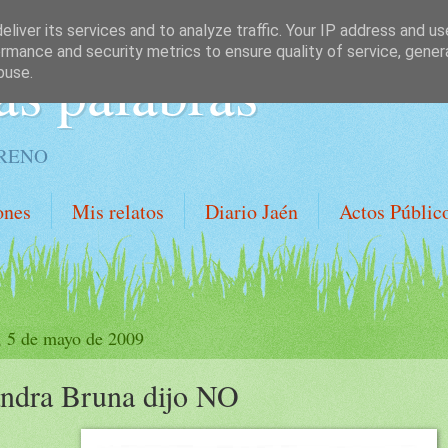
liver its services and to analyze traffic. Your IP address and u
rmance and security metrics to ensure quality of service, gene
as palabras
buse.
ORENO
ones
Mis relatos
Diario Jaén
Actos Públic
, 5 de mayo de 2009
ndra Bruna dijo NO