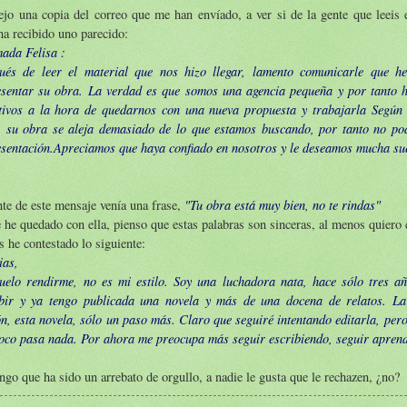
jo una copia del correo que me han envíado, a ver si de la gente que leeis e
a recibido uno parecido:
ada Felisa :
ués de leer el material que nos hizo llegar, lamento comunicarle que h
esentar su obra. La verdad es que somos una agencia pequeña y por tanto 
ctivos a la hora de quedarnos con una nueva propuesta y trabajarla Según
a, su obra se aleja demasiado de lo que estamos buscando, por tanto no p
esentación.Apreciamos que haya confiado en nosotros y le deseamos mucha sue
"Tu obra está muy bien, no te rindas"
te de este mensaje venía una frase,
he quedado con ella, pienso que estas palabras son sinceras, al menos quiero 
s he contestado lo siguiente:
ias,
uelo rendirme, no es mi estilo. Soy una luchadora nata, hace sólo tres a
ibir y ya tengo publicada una novela y más de una docena de relatos. La 
n, esta novela, sólo un paso más. Claro que seguiré intentando editarla, pero
oco pasa nada. Por ahora me preocupa más seguir escribiendo, seguir apren
go que ha sido un arrebato de orgullo, a nadie le gusta que le rechazen, ¿no?