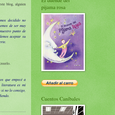
El duende del
ste blog, alguien
pijama rosa
emos decidido no
hemos de ser muy
 nuestro punto de
odemos aceptar su
rte.
creerlo.
ños que empecé a
literatura es mi
 si no lo consigo,
diendo.
Cuentos Caníbales