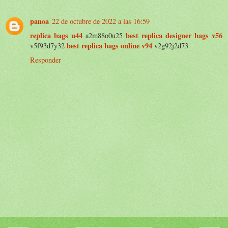
panoa
22 de octubre de 2022 a las 16:59
replica bags u44
best replica designer bags v56
a2m88o0u25
best replica bags online v94
v5f93d7y32
v2g92j2d73
Responder