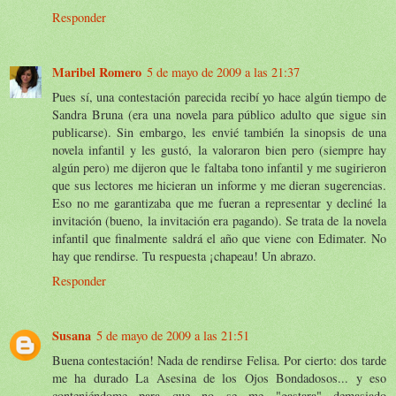
Responder
Maribel Romero
5 de mayo de 2009 a las 21:37
Pues sí, una contestación parecida recibí yo hace algún tiempo de
Sandra Bruna (era una novela para público adulto que sigue sin
publicarse). Sin embargo, les envié también la sinopsis de una
novela infantil y les gustó, la valoraron bien pero (siempre hay
algún pero) me dijeron que le faltaba tono infantil y me sugirieron
que sus lectores me hicieran un informe y me dieran sugerencias.
Eso no me garantizaba que me fueran a representar y decliné la
invitación (bueno, la invitación era pagando). Se trata de la novela
infantil que finalmente saldrá el año que viene con Edimater. No
hay que rendirse. Tu respuesta ¡chapeau! Un abrazo.
Responder
Susana
5 de mayo de 2009 a las 21:51
Buena contestación! Nada de rendirse Felisa. Por cierto: dos tarde
me ha durado La Asesina de los Ojos Bondadosos... y eso
conteniéndome para que no se me "gastara" demasiado