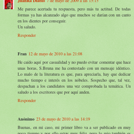
JuanRa Diablo
7 de mayo de 2009 a las 15:15
Me parece acertada tu respuesta, pero más tu actitud. De todas
formas ya has alcanzado algo que muchos se darían con un canto
en los dientes por conseguir.
Un saludo.
Responder
Fran
12 de mayo de 2010 a las 21:08
He caído aquí por casualidad y no puedo evitar comentar que hace
unas horas, S.Bruna me ha contestado con un mensaje idéntico.
Lo malo de la literatura es que, para apreciarla, hay que dedicar
mucho tiempo e interés en los nóbeles. Sospecho que, tal vez,
despachan a los candidatos una vez comprobada la temática. Un
saludo a los escritores que por aquí anden.
Responder
Anónimo
23 de mayo de 2010 a las 14:19
Buenas, en mi caso, mi primer libro va a ser publicado en muy
poco tiempo y por ello estoy muy feliz, pero lo mio también es