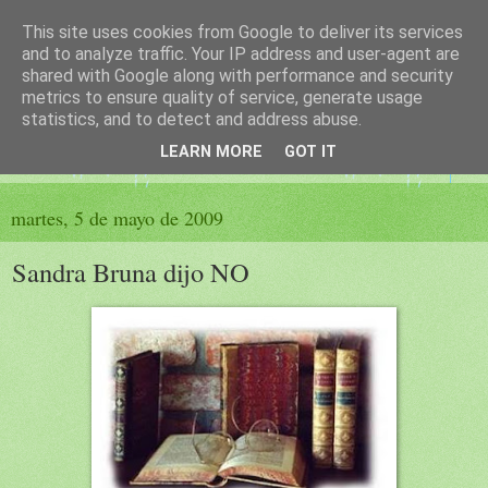
This site uses cookies from Google to deliver its services
El sueño de las palabras
and to analyze traffic. Your IP address and user-agent are
shared with Google along with performance and security
metrics to ensure quality of service, generate usage
PÁGINA LITERARIA DE FELISA MORENO
statistics, and to detect and address abuse.
LEARN MORE
GOT IT
▼
martes, 5 de mayo de 2009
Sandra Bruna dijo NO