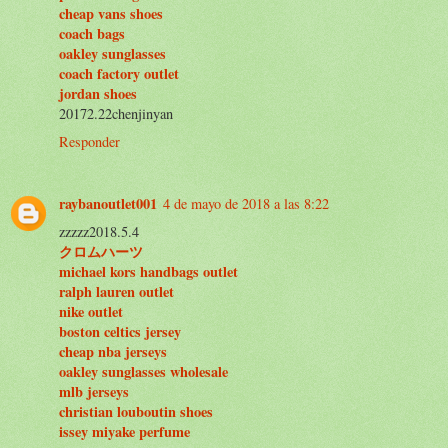
cheap vans shoes
coach bags
oakley sunglasses
coach factory outlet
jordan shoes
20172.22chenjinyan
Responder
raybanoutlet001
4 de mayo de 2018 a las 8:22
zzzzz2018.5.4
クロムハーツ
michael kors handbags outlet
ralph lauren outlet
nike outlet
boston celtics jersey
cheap nba jerseys
oakley sunglasses wholesale
mlb jerseys
christian louboutin shoes
issey miyake perfume