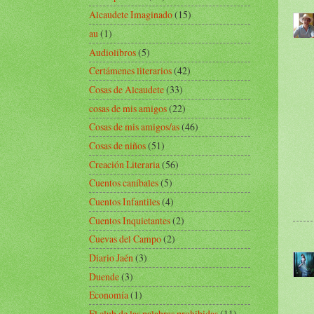
Alcaudete Imaginado
(15)
au
(1)
Audiolibros
(5)
Certámenes literarios
(42)
Cosas de Alcaudete
(33)
cosas de mis amigos
(22)
Cosas de mis amigos/as
(46)
Cosas de niños
(51)
Creación Literaria
(56)
Cuentos caníbales
(5)
Cuentos Infantiles
(4)
Cuentos Inquietantes
(2)
Cuevas del Campo
(2)
Diario Jaén
(3)
Duende
(3)
Economía
(1)
El club de las palabras prohibidas
(11)