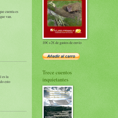
que cuenta es
 que van.
10€ +2€ de gastos de envío
Trece cuentos
 es la
inquietantes
odo esto