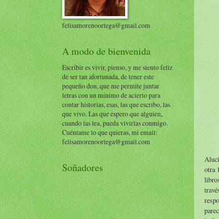
felisamorenoortega@gmail.com
A modo de bienvenida
Escribir es vivir, pienso, y me siento feliz
de ser tan afortunada, de tener este
pequeño don, que me permite juntar
letras con un mínimo de acierto para
contar historias, esas, las que escribo, las
que vivo. Las que espero que alguien,
cuando las lea, pueda vivirlas conmigo.
Cuéntame lo que quieras, mi email:
felisamorenoortega@gmail.com
Aluci
Soñadores
otra 
libro
travé
resp
parec