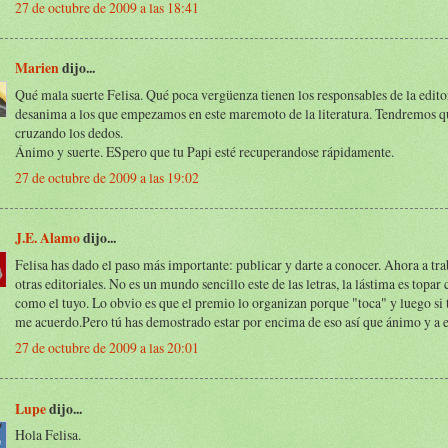
27 de octubre de 2009 a las 18:41
Marien
dijo...
Qué mala suerte Felisa. Qué poca vergüenza tienen los responsables de la editor
desanima a los que empezamos en este maremoto de la literatura. Tendremos q
cruzando los dedos.
Ánimo y suerte. ESpero que tu Papi esté recuperandose rápidamente.
27 de octubre de 2009 a las 19:02
J.E. Alamo
dijo...
Felisa has dado el paso más importante: publicar y darte a conocer. Ahora a tra
otras editoriales. No es un mundo sencillo este de las letras, la lástima es topar
como el tuyo. Lo obvio es que el premio lo organizan porque "toca" y luego si t
me acuerdo.Pero tú has demostrado estar por encima de eso así que ánimo y a es
27 de octubre de 2009 a las 20:01
Lupe
dijo...
Hola Felisa.