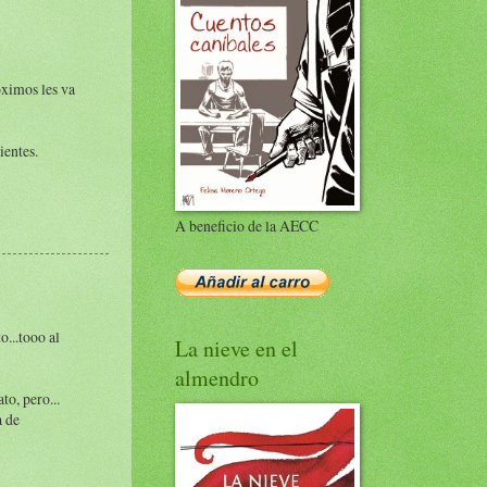
óximos les va
ientes.
A beneficio de la AECC
o...tooo al
La nieve en el
almendro
to, pero...
a de