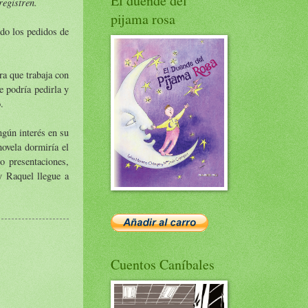
El duende del
registren.
pijama rosa
ndo los pedidos de
a que trabaja con
e podría pedirla y
.
ngún interés en su
ovela dormiría el
o presentaciones,
y Raquel llegue a
Cuentos Caníbales