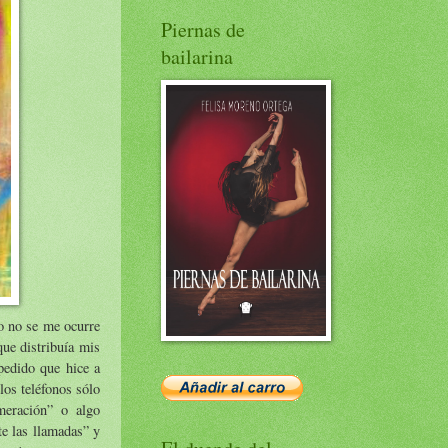
Piernas de
bailarina
ro no se me ocurre
que distribuía mis
pedido que hice a
los teléfonos sólo
meración” o algo
te las llamadas” y