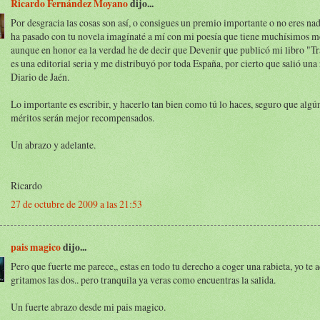
Ricardo Fernández Moyano
dijo...
Por desgracia las cosas son así, o consigues un premio importante o no eres nadi
ha pasado con tu novela imagínaté a mí con mi poesía que tiene muchísimos me
aunque en honor ea la verdad he de decir que Devenir que publicó mi libro "T
es una editorial seria y me distribuyó por toda España, por cierto que salió una 
Diario de Jaén.
Lo importante es escribir, y hacerlo tan bien como tú lo haces, seguro que algún
méritos serán mejor recompensados.
Un abrazo y adelante.
Ricardo
27 de octubre de 2009 a las 21:53
pais magico
dijo...
Pero que fuerte me parece,, estas en todo tu derecho a coger una rabieta, yo te
gritamos las dos.. pero tranquila ya veras como encuentras la salida.
Un fuerte abrazo desde mi pais magico.