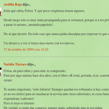
Ardilla Roja
dijo...
Jolín qué rabia, Felisa. Y qué poca vergüenza tienen algunos.
Desde luego esto es muy mala propaganda para el certamen, porque si a los pr
a pasar lo mismo, ¡menuda papeleta!.
No sé que decirte. En todo caso que nunca pidas disculpas por expresar lo que s
Un abrazo y a ver si tienes mas suerte con los nuevos.
27 de octubre de 2009 a las 16:02
Natàlia Tàrraco
dijo...
Felisa, da para rabia y para más, te comprendo.
Pasé por algo similar hace dos años, con el libro =K total, portada, et,et, contrat
carajo.
Te sientes impotente, !sólo faltaría! Siempre quedan los tribunales si hay contra
yo no los utilicé para no machacar la novela ante otras editoriales, te creas fam
respondona !cabrones!
Pero lo tuyo es distinto.
De verdad, es malo dar consejos, muuuy malo, sobretodo sino te los piden.