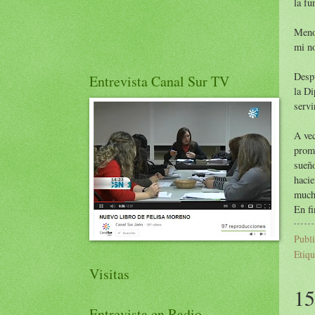
la fu
Menos
mi no
Despu
Entrevista Canal Sur TV
la Di
servi
A vec
prom
sueñ
haci
mucha
En fi
Publ
Etiqu
Visitas
15
Entrevista en Radio