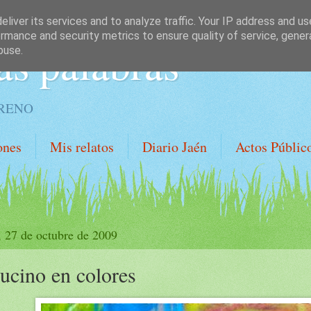
liver its services and to analyze traffic. Your IP address and u
rmance and security metrics to ensure quality of service, gene
as palabras
buse.
ORENO
ones
Mis relatos
Diario Jaén
Actos Públic
, 27 de octubre de 2009
ucino en colores