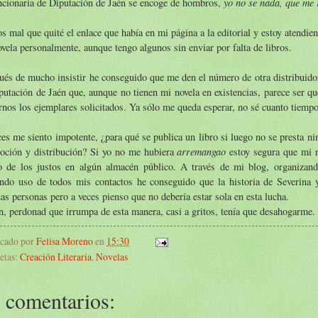
yo no se nada, que me 
ncionaria de Diputación de Jaén se encoge de hombros,
 mal que quité el enlace que había en mi página a la editorial y estoy atendie
vela personalmente, aunque tengo algunos sin enviar por falta de libros.
és de mucho insistir he conseguido que me den el número de otra distribuidor
putación de Jaén que, aunque no tienen mi novela en existencias, parece ser qu
rnos los ejemplares solicitados. Ya sólo me queda esperar, no sé cuanto tiempo
es me siento impotente, ¿para qué se publica un libro si luego no se presta ni
arremangao
oción y distribución? Si yo no me hubiera
estoy segura que mi n
o de los justos en algún almacén público. A través de mi blog, organizand
endo uso de todos mis contactos he conseguido que la historia de Severina 
s personas pero a veces pienso que no debería estar sola en esta lucha.
n, perdonad que irrumpa de esta manera, casi a gritos, tenía que desahogarme.
icado por
Felisa Moreno
en
15:30
etas:
Creación Literaria
,
Novelas
 comentarios: