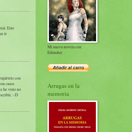
ial. Esto
ue ir
Mi nueva novela con
Edimáter
bajártelo con
 con casos
Arrugas en la
e he visto no
memoria
cribir. :-D