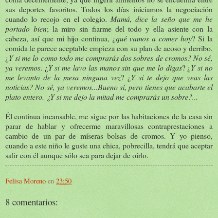
sus deportes favoritos. Todos los días iniciamos la negociación
cuando lo recojo en el colegio.
Mamá, dice la seño que me he
portado bien
; la miro sin fiarme del todo y ella asiente con la
cabeza, así que mi hijo continua, ¿
qué vamos a comer hoy
? Si la
comida le parece aceptable empieza con su plan de acoso y derribo.
¿
Y si me lo como todo me comprarás dos sobres de cromos?
No sé,
ya veremos
. ¿
Y si me lavo las manos sin que me lo digas
? ¿
Y si no
me levanto de la mesa ninguna vez
? ¿
Y si te dejo que veas las
noticias?
No sé, ya veremos...Bueno sí, pero tienes que acabarte el
plato entero. ¿Y si me dejo la mitad me comprarás un sobre?...
Él continua incansable, me sigue por las habitaciones de la casa sin
parar de hablar y ofrecerme maravillosas contraprestaciones a
cambio de un par de míseras bolsas de cromos. Y yo pienso,
cuando a este niño le guste una chica, pobrecilla, tendrá que aceptar
salir con él aunque sólo sea para dejar de oírlo.
Felisa Moreno
en
23:50
8 comentarios: