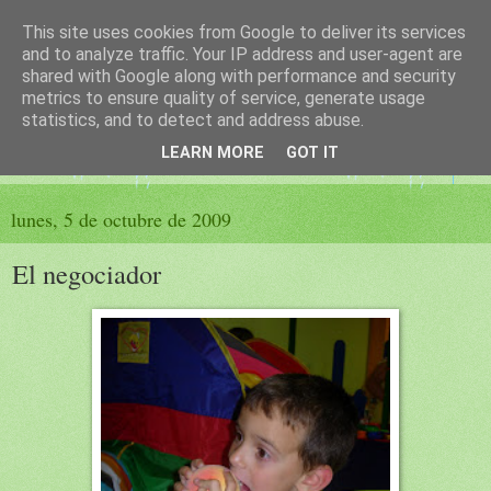
This site uses cookies from Google to deliver its services
El sueño de las palabras
and to analyze traffic. Your IP address and user-agent are
shared with Google along with performance and security
metrics to ensure quality of service, generate usage
PÁGINA LITERARIA DE FELISA MORENO
statistics, and to detect and address abuse.
LEARN MORE
GOT IT
▼
lunes, 5 de octubre de 2009
El negociador