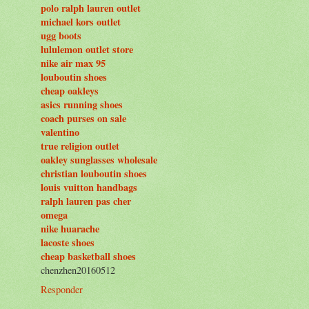
polo ralph lauren outlet
michael kors outlet
ugg boots
lululemon outlet store
nike air max 95
louboutin shoes
cheap oakleys
asics running shoes
coach purses on sale
valentino
true religion outlet
oakley sunglasses wholesale
christian louboutin shoes
louis vuitton handbags
ralph lauren pas cher
omega
nike huarache
lacoste shoes
cheap basketball shoes
chenzhen20160512
Responder