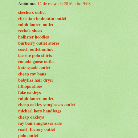
Anónimo
12 de mayo de 2016 a las 9:08
skechers outlet
christian louboutin outlet
ralph lauren outlet
reebok shoes
hollister hoodies
burberry outlet stores
coach outlet online
lacoste polo shirts
canada goose outlet
kate spade outlet
cheap ray bans
babyliss hair dryer
fitflops shoes
fake oakleys
ralph lauren outlet
cheap oakley sunglasses outlet
michael kors handbags
cheap oakleys
ray ban sunglasses sale
coach factory outlet
polo outlet