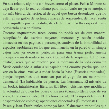
En sus relatos, algunos tan breves como el placer, Felisa Moreno se
deja llevar por lo real-cotidiano para modificarlo no ya su antojo, si
no más bien al del lector, al de aquel que busca desenlaces que no
estén en su guión de lectura, capaces de sorprender, de hacer sentir
un cosquilleo por la médula, de electrificar el vello corporal hasta
convertirlo casi en pluma.
Cuentos inquietantes, trece, como no podía ser de otra manera,
recopilación de escritos mayores, menores y recién nacidos,
almacena en sus páginas a personajes cautivos de la inmovilidad en
espacios agobiantes en los que una mancha en la pared o un simple
cajón son ya excusas perfectas para una trama perfectamente
encajada y un desenlace incierto (La piel de la serpiente, El número
cuatro); seres que se mueven por la montaña de la vida como un
Sísifo condenado a subir a su espalda una enorme piedra que, una
vez en la cima, vuelve a rodar hacia la base (Historias truncadas);
parejas imposibles que transitan por el yugo de un matrimonio
demencial (La habitación de pensar, Las hermanas, El misterio de
mi boda); intrahistorias literarias (El libro); chismes que modifican
la voluntad de quien los posee o los usa (Cuando Elena dejó de ser
vaca, El sueño dorado, El teléfono móvil, El tiempo detenido, El
despertador de colores); apariciones espectrales (El motorista)...
Pasen y lean. Disfrútenlos como yo hice. Y duerman tranquilos que