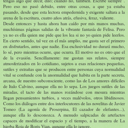
tengas algo que decir, dilo; cuando no, también. Escribe siempre”.
Pero eso no pasó debido, entre otras cosas, a que ya estaba
pasando, desde que esta lectora empedernida y exigente saltara a la
arena de la escritura, cuatro años atrás, efusiva, feraz, valiente.
Desde entonces y hasta ahora han caído por mis manos muchas,
muchísimas páginas salidas de la vibrante fantasía de Felisa. Pero
ya no es ella quien me pide que los lea si no yo quien pide leerlos.
En cierto sentido, tal vez en el más amplio, me gusta ser el primero
en disfrutarlos, antes que nadie. Esa exclusividad no durará mucho,
lo sé, pero mientras ocurre, que ocurra. El motivo no es otro que el
de la evasión. Sencillamente: me gustan sus relatos, siempre
atmosferizados en lo cotidiano, sujetos a esas relaciones pequeñas,
sutiles y extrañas que se producen entre personas cuya normalidad
vital se confunde con la anormalidad que habita en la parte secreta,
arcana, de nuestro subconsciente, como las de Los amores difíciles
de Italo Calvino, aunque ella no lo sepa. Los juegos sutiles de las
miradas, el tacto de las manos rozándose con mesura mientras
llegan pensamientos turbios, a veces malévolos, otros libidinosos.
Como los diálogos entre dos interlocutores de las novelitas de Javier
Tomeo (La agonía de Proserpina, El cazador de elefantes...),
aunque ella lo desconozca. A menudo salpicadas de artefactos
capaces de modificar el espacio y el tiempo, a la manera de La
hierba Roja de Boris Vian, aunque ella lo ignore.