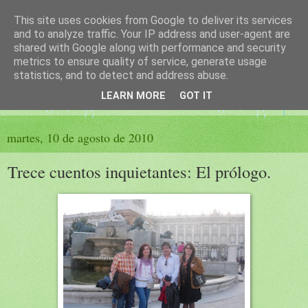
This site uses cookies from Google to deliver its services
El sueño de las palabras
and to analyze traffic. Your IP address and user-agent are
shared with Google along with performance and security
metrics to ensure quality of service, generate usage
PÁGINA LITERARIA DE FELISA MORENO
statistics, and to detect and address abuse.
LEARN MORE
GOT IT
▼
martes, 10 de agosto de 2010
Trece cuentos inquietantes: El prólogo.