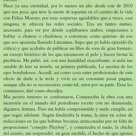
Hace ya una eternidad, por lo menos un año desde este de 2010
que nos pesa, que tuve la suerte de toparme en el camino de la vida
con Felisa Moreno, por esas sorpresas agradables que a veces, casi
ninguna, te ofrecen las redes sociales. Tras un tanteo mutuo,
necesario, para ver por dónde soplábamos ambos, empezamos a
hablar -a chatear, o charlotear, o conversar, como quieran- de eso
que nos apasiona llamado Literatura. Supo que yo había ejercido (la
crítica) y que acababa de publicar un libro de esos de gran formato,
un ensayo histórico de los que encanecen el pelo y hacen brotar la
presbicia. Me pidió, así, con una humildad exacerbante, si sería tan
amable de leer su novela, su primera publicada, La asesina de los
ojos bondadosos. Accedí, así como cosa entre profesionales de este
oficio de darle a la tecla y vivir en un constante pasar página,
aunque ella no se reconociera como tal, error por su parte. Eran los
comienzos, diré como disculpa.
Mis peores temores se confirmaron. Comenzaba la obra con una
incursión en el mundo del periodismo escrito con no demasiada,
digamos, fortuna. Pero me había comprometido y suelo cumplir, así
que seguí adelante. Según finalizaba la trama, la mise en scène de
redacciones en las que habitan becarias arrinconadas por su falta de
proporciones “conejito Playboy”, y comenzaba el nudo, la chicha
del asunto, me sorprendió, en gran medida, el hecho de que apenas