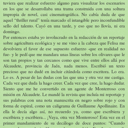
tuviera que realizar esfuerzo alguno para visualizar los escenarios
en los que se desarrollaba una trama construida con una soltura
impropia de novel, casi cinematográfica. No cabía duda de que
aquel “thriller rural” tenía marcado el intangible pero inconfundible
sello del talento. Cayó en una tarde, y eso que no llovía, ni era
domingo.
Por entonces estaba yo involucrado en la redacción de un reportaje
sobre agricultura ecológica y se me vino a la cabeza que Felisa me
devolviera el favor de ese supuesto esfuerzo -que en realidad no
fue- y le pedí que me mandara unas líneas sobre los olivares que le
son tan propios y tan cercanos como que vive entre ellos allá por
Alcaudete, provincia de Jaén, nada menos. Escribió un texto
precioso que no dudé en incluir citándola como escritora. Lo era.
Lo es. A pesar de las dudas con las que una y otra vez me castiga.
Cada vez que duda la hago creer. Cada vez que cree, la hago dudar.
Siento que me he convertido en un agente de Monterroso con
misión en Alcaudete. Le mandé la revista que incluía mi reportaje y
sus palabras con una nota manuscrita en negro sobre rojo y con
forma de espiral, como un caligrama de Guillaume Apollinaire. En
ella le decía algo así, no recuerdo ya, como que escribiera y
escribiera y escribiera... ¡Vaya, otra vez Monterroso! Esta vez en el
primer mandamiento de su decálogo de doce puntos: “Cuando