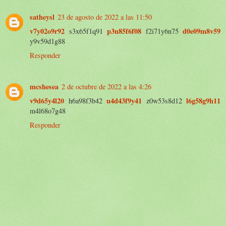
satheysl
23 de agosto de 2022 a las 11:50
v7y02o9r92
p3n85f6f08
d0e09m8v59
s3x65f1q91
f2i71y6n75
y9v59d1g88
Responder
mcshesea
2 de octubre de 2022 a las 4:26
v9d65y4l20
u4d43f9y41
l6g58g9h11
h6a98f3b42
z0w53s8d12
m4l68o7g48
Responder